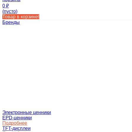
0
₽
(пусто)
Товар в корзине!
Бренды
Электронные ценники
EPD-ценники
Подробнее
TFT-дисплеи