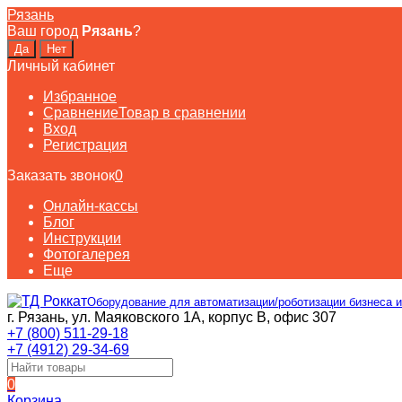
Рязань
Ваш город
Рязань
?
Личный кабинет
Избранное
Сравнение
Товар в сравнении
Вход
Регистрация
Заказать звонок
0
Онлайн-кассы
Блог
Инструкции
Фотогалерея
Еще
Оборудование для автоматизации/роботизации бизнеса и
г. Рязань, ул. Маяковского 1А, корпус B, офис 307
+7 (800) 511-29-18
+7 (4912) 29-34-69
0
Корзина