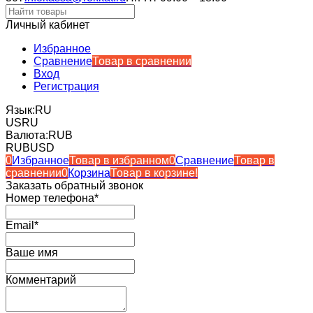
Личный кабинет
Избранное
Сравнение
Товар в сравнении
Вход
Регистрация
Язык:
RU
US
RU
Валюта:
RUB
RUB
USD
0
Избранное
Товар в избранном
0
Сравнение
Товар в
сравнении
0
Корзина
Товар в корзине!
Заказать обратный звонок
Номер телефона*
Email*
Ваше имя
Комментарий