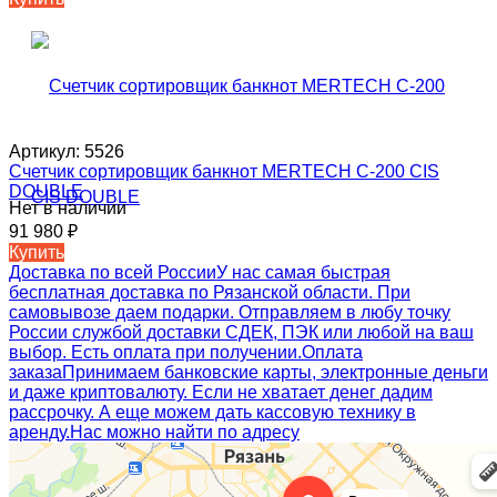
Артикул:
5526
Счетчик сортировщик банкнот MERTECH C-200 CIS
DOUBLE
Нет в наличии
91 980
₽
Купить
Доставка по всей России
У нас самая быстрая
бесплатная доставка по Рязанской области. При
самовывозе даем подарки. Отправляем в любу точку
России службой доставки СДЕК, ПЭК или любой на ваш
выбор. Есть оплата при получении.
Оплата
заказа
Принимаем банковские карты, электронные деньги
и даже криптовалюту. Если не хватает денег дадим
рассрочку. А еще можем дать кассовую технику в
аренду.
Нас можно найти по адресу