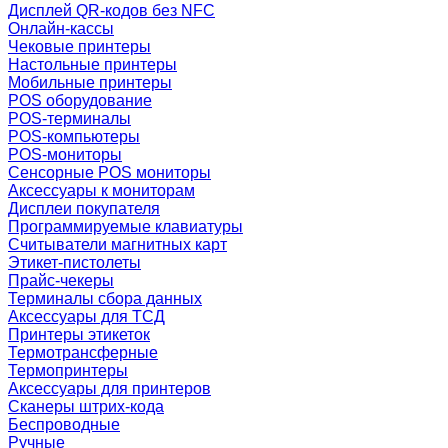
Дисплей QR-кодов без NFC
Онлайн-кассы
Чековые принтеры
Настольные принтеры
Мобильные принтеры
POS оборудование
POS-терминалы
POS-компьютеры
POS-мониторы
Сенсорные POS мониторы
Аксессуары к мониторам
Дисплеи покупателя
Программируемые клавиатуры
Считыватели магнитных карт
Этикет-пистолеты
Прайс-чекеры
Терминалы сбора данных
Аксессуары для ТСД
Принтеры этикеток
Термотрансферные
Термопринтеры
Аксессуары для принтеров
Сканеры штрих-кода
Беспроводные
Ручные