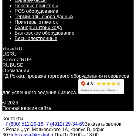
Онлайн-кассы
Чековые принтеры
POS оборудование
Терминалы сбора данных
Принтеры этикеток
Сканеры штрих-кода
Банковское оборудование
Весы электронные
Язык:
RU
US
RU
Валюта:
RUB
RUB
USD
О компании
ТД Роккат, продажа торгового оборудования и сервисов
для успешного ведения бизнеса.
© 2026
Полная версия сайта
Контакты
+7 (800) 511-29-18
+7 (4912) 29-34-69
Заказать звонок
г. Рязань, ул. Маяковского 1А, корпус B, офис
307
infokassa@rokkat.ru
Пн-Пт 09:00—18:00