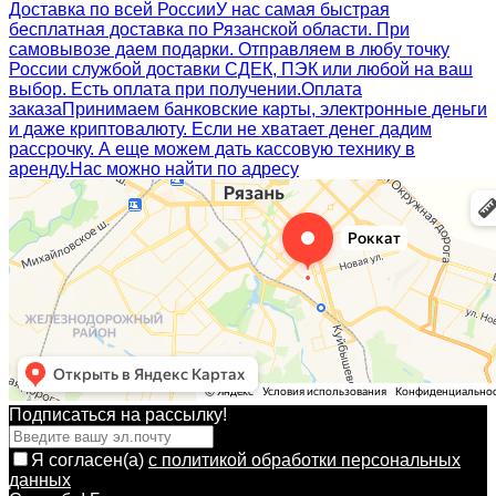
Доставка по всей России
У нас самая быстрая
бесплатная доставка по Рязанской области. При
самовывозе даем подарки. Отправляем в любу точку
России службой доставки СДЕК, ПЭК или любой на ваш
выбор. Есть оплата при получении.
Оплата
заказа
Принимаем банковские карты, электронные деньги
и даже криптовалюту. Если не хватает денег дадим
рассрочку. А еще можем дать кассовую технику в
аренду.
Нас можно найти по адресу
Подписаться на рассылкy!
Я согласен(a)
с политикой обработки персональных
данных