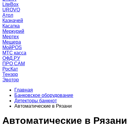
LiteBox
UROVO
Атол
Казначей
Касатка
Меркурий
Мертех
Мещера
МойPOS
МТС касса
ОФД.РУ
ПРО САМ
РосКат
Тензор
Эвотор
Главная
Банковское оборудование
Детекторы банкнот
Автоматические в Рязани
Автоматические в Рязани