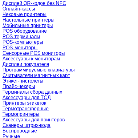
Дисплей QR-кодов без NFC
Онлайн-кассы
Чековые принтеры
Настольные принтеры
Мобильные принтеры
POS оборудование
POS-терминалы
POS-компьютеры
POS-мониторы
Сенсорные POS мониторы
Аксессуары к мониторам
Дисплеи покупателя
Программируемые клавиатуры
Считыватели магнитных карт
Этикет-пистолеты
Прайс-чекеры
Терминалы сбора данных
Аксессуары для ТСД
Принтеры этикеток
Термотрансферные
Термопринтеры
Аксессуары для принтеров
Сканеры штрих-кода
Беспроводные
Ручные