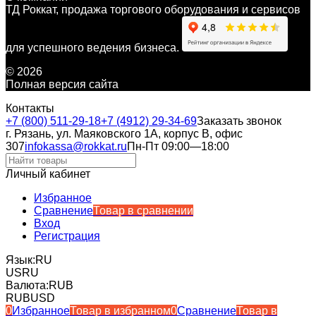
ТД Роккат, продажа торгового оборудования и сервисов
для успешного ведения бизнеса.
© 2026
Полная версия сайта
Контакты
+7 (800) 511-29-18
+7 (4912) 29-34-69
Заказать звонок
г. Рязань, ул. Маяковского 1А, корпус B, офис
307
infokassa@rokkat.ru
Пн-Пт 09:00—18:00
Личный кабинет
Избранное
Сравнение
Товар в сравнении
Вход
Регистрация
Язык:
RU
US
RU
Валюта:
RUB
RUB
USD
0
Избранное
Товар в избранном
0
Сравнение
Товар в