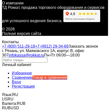
О компании
ТД Роккат, продажа торгового оборудования и сервисов
для успешного ведения бизнеса.
© 2026
Полная версия сайта
Контакты
+7 (800) 511-29-18
+7 (4912) 29-34-69
Заказать звонок
г. Рязань, ул. Маяковского 1А, корпус B, офис
307
infokassa@rokkat.ru
Пн-Пт 09:00—18:00
Личный кабинет
Избранное
Сравнение
Товар в сравнении
Вход
Регистрация
Язык:
RU
US
RU
Валюта:
RUB
RUB
USD