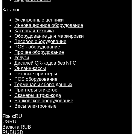
Каталог
Электронные ценники
Инновационное оборудование
Кассовая техника
Оборудование для маркировки
Весовое оборудование
POS - оборудование
Прочее оборудование
Услуги
Дисплей QR-кодов без NFC
Онлайн-кассы
Чековые принтеры
POS оборудование
Терминалы сбора данных
Принтеры этикеток
Сканеры штрих-кода
Банковское оборудование
Весы электронные
Язык:
RU
US
RU
Валюта:
RUB
RUB
USD