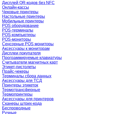
Дисплей QR-кодов без NFC
Онлайн-кассы
Чековые принтеры
Настольные принтеры
Мобильные принтеры
POS оборудование
POS-терминалы
POS-компьютеры
POS-мониторы
Сенсорные POS мониторы
Аксессуары к мониторам
Дисплеи покупателя
Программируемые клавиатуры
Считыватели магнитных карт
Этикет-пистолеты
Прайс-чекеры
Терминалы сбора данных
Аксессуары для ТСД
Принтеры этикеток
Термотрансферные
Термопринтеры
Аксессуары для принтеров
Сканеры штрих-кода
Беспроводные
Ручные