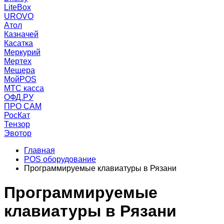
LiteBox
UROVO
Атол
Казначей
Касатка
Меркурий
Мертех
Мещера
МойPOS
МТС касса
ОФД.РУ
ПРО САМ
РосКат
Тензор
Эвотор
Главная
POS оборудование
Программируемые клавиатуры в Рязани
Программируемые
клавиатуры в Рязани