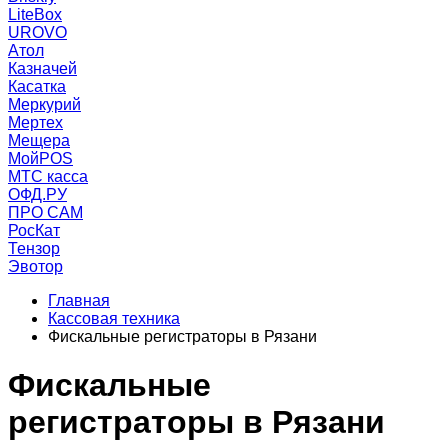
LiteBox
UROVO
Атол
Казначей
Касатка
Меркурий
Мертех
Мещера
МойPOS
МТС касса
ОФД.РУ
ПРО САМ
РосКат
Тензор
Эвотор
Главная
Кассовая техника
Фискальные регистраторы в Рязани
Фискальные
регистраторы в Рязани