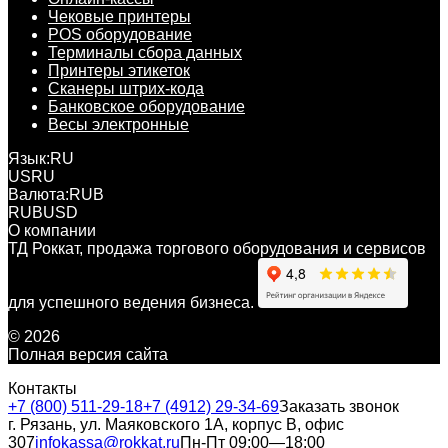
Чековые принтеры
POS оборудование
Терминалы сбора данных
Принтеры этикеток
Сканеры штрих-кода
Банковское оборудование
Весы электронные
Язык:
RU
US
RU
Валюта:
RUB
RUB
USD
О компании
ТД Роккат, продажа торгового оборудования и сервисов
для успешного ведения бизнеса.
© 2026
Полная версия сайта
Контакты
+7 (800) 511-29-18
+7 (4912) 29-34-69
Заказать звонок
г. Рязань, ул. Маяковского 1А, корпус B, офис
307
infokassa@rokkat.ru
Пн-Пт 09:00—18:00