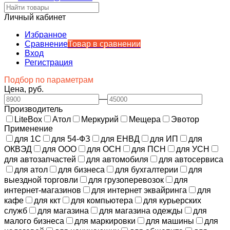
Личный кабинет
Избранное
Сравнение
Товар в сравнении
Вход
Регистрация
Подбор по параметрам
Цена, руб.
—
Производитель
LiteBox
Атол
Меркурий
Мещера
Эвотор
Применение
для 1С
для 54-ФЗ
для ЕНВД
для ИП
для
ОКВЭД
для ООО
для ОСН
для ПСН
для УСН
для автозапчастей
для автомобиля
для автосервиса
для атол
для бизнеса
для бухгалтерии
для
выездной торговли
для грузоперевозок
для
интернет-магазинов
для интернет эквайринга
для
кафе
для ккт
для компьютера
для курьерских
служб
для магазина
для магазина одежды
для
малого бизнеса
для маркировки
для машины
для