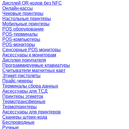
Дисплей QR-кодов без NFC
Онлайн-кассы
Чековые принтеры
Настольные принтеры
Мобильные принтеры
POS оборудование
POS-терминалы
POS-компьютеры
POS-мониторы
Сенсорные POS мониторы
Аксессуары к мониторам
Дисплеи покупателя
Программируемые клавиатуры
Считыватели магнитных карт
Этикет-пистолеты
Прайс-чекеры
Терминалы сбора данных
Аксессуары для ТСД
Принтеры этикеток
Термотрансферные
Термопринтеры
Аксессуары для принтеров
Сканеры штрих-кода
Беспроводные
Ручные