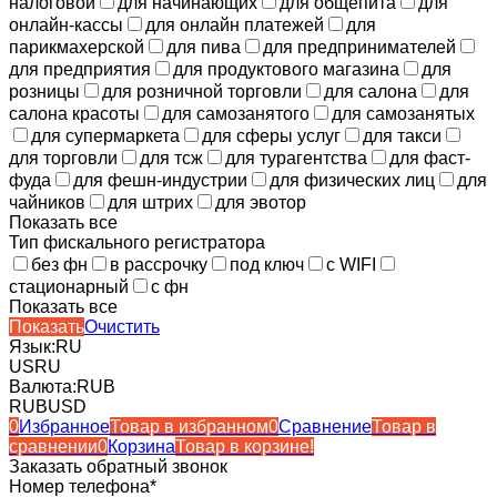
налоговой
для начинающих
для общепита
для
онлайн-кассы
для онлайн платежей
для
парикмахерской
для пива
для предпринимателей
для предприятия
для продуктового магазина
для
розницы
для розничной торговли
для салона
для
салона красоты
для самозанятого
для самозанятых
для супермаркета
для сферы услуг
для такси
для торговли
для тсж
для турагентства
для фаст-
фуда
для фешн-индустрии
для физических лиц
для
чайников
для штрих
для эвотор
Показать все
Тип фискального регистратора
без фн
в рассрочку
под ключ
с WIFI
стационарный
с фн
Показать все
Показать
Очистить
Язык:
RU
US
RU
Валюта:
RUB
RUB
USD
0
Избранное
Товар в избранном
0
Сравнение
Товар в
сравнении
0
Корзина
Товар в корзине!
Заказать обратный звонок
Номер телефона*