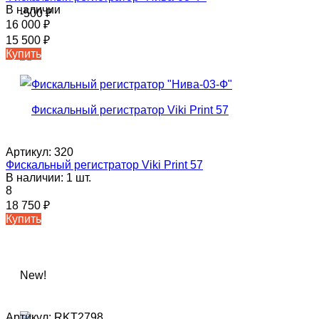
В наличии
-500
₽
16 000
₽
15 500
₽
Купить
Артикул:
320
Фискальный регистратор Viki Print 57
В наличии: 1 шт.
8
18 750
₽
Купить
New!
Артикул:
RKT2798