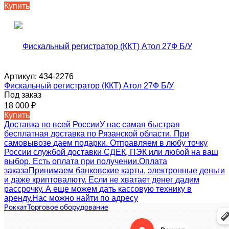
Купить
Артикул:
434-2276
Фискальный регистратор (ККТ) Атол 27Ф Б/У
Под заказ
18 000
₽
Купить
Доставка по всей России
У нас самая быстрая
бесплатная доставка по Рязанской области. При
самовывозе даем подарки. Отправляем в любу точку
России службой доставки СДЕК, ПЭК или любой на ваш
выбор. Есть оплата при получении.
Оплата
заказа
Принимаем банковские карты, электронные деньги
и даже криптовалюту. Если не хватает денег дадим
рассрочку. А еще можем дать кассовую технику в
аренду.
Нас можно найти по адресу