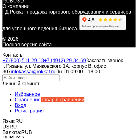
RUB
USD
О компании
ТД Роккат, продажа торгового оборудования и сервисов
для успешного ведения бизнеса.
© 2026
Полная версия сайта
Контакты
+7 (800) 511-29-18
+7 (4912) 29-34-69
Заказать звонок
г. Рязань, ул. Маяковского 1А, корпус B, офис
307
infokassa@rokkat.ru
Пн-Пт 09:00—18:00
Личный кабинет
Избранное
Сравнение
Товар в сравнении
Вход
Регистрация
Язык:
RU
US
RU
Валюта:
RUB
RUB
USD