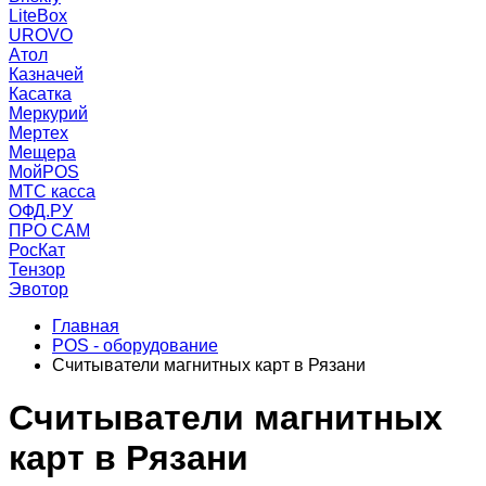
LiteBox
UROVO
Атол
Казначей
Касатка
Меркурий
Мертех
Мещера
МойPOS
МТС касса
ОФД.РУ
ПРО САМ
РосКат
Тензор
Эвотор
Главная
POS - оборудование
Считыватели магнитных карт в Рязани
Считыватели магнитных
карт в Рязани