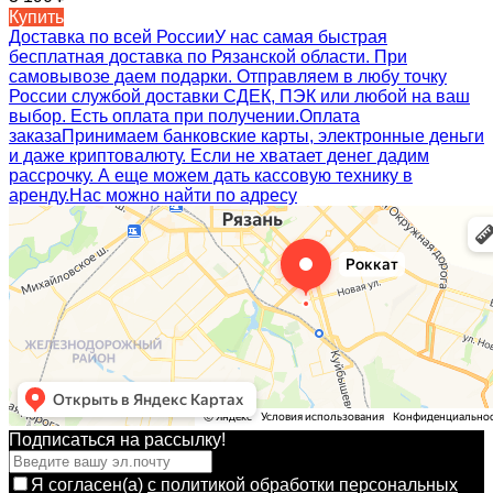
Купить
Доставка по всей России
У нас самая быстрая
бесплатная доставка по Рязанской области. При
самовывозе даем подарки. Отправляем в любу точку
России службой доставки СДЕК, ПЭК или любой на ваш
выбор. Есть оплата при получении.
Оплата
заказа
Принимаем банковские карты, электронные деньги
и даже криптовалюту. Если не хватает денег дадим
рассрочку. А еще можем дать кассовую технику в
аренду.
Нас можно найти по адресу
Подписаться на рассылкy!
Я согласен(a)
с политикой обработки персональных