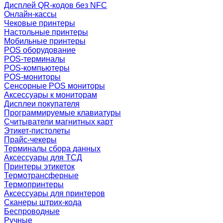
Дисплей QR-кодов без NFC
Онлайн-кассы
Чековые принтеры
Настольные принтеры
Мобильные принтеры
POS оборудование
POS-терминалы
POS-компьютеры
POS-мониторы
Сенсорные POS мониторы
Аксессуары к мониторам
Дисплеи покупателя
Программируемые клавиатуры
Считыватели магнитных карт
Этикет-пистолеты
Прайс-чекеры
Терминалы сбора данных
Аксессуары для ТСД
Принтеры этикеток
Термотрансферные
Термопринтеры
Аксессуары для принтеров
Сканеры штрих-кода
Беспроводные
Ручные