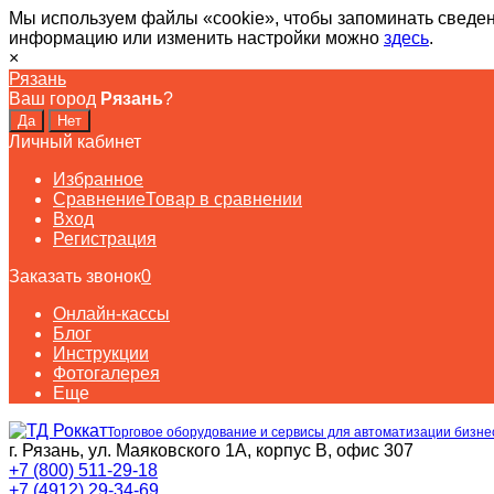
Мы используем файлы «cookie», чтобы запоминать сведен
информацию или изменить настройки можно
здесь
.
×
Рязань
Ваш город
Рязань
?
Личный кабинет
Избранное
Сравнение
Товар в сравнении
Вход
Регистрация
Заказать звонок
0
Онлайн-кассы
Блог
Инструкции
Фотогалерея
Еще
Торговое оборудование и сервисы для автоматизации бизне
г. Рязань, ул. Маяковского 1А, корпус B, офис 307
+7 (800) 511-29-18
+7 (4912) 29-34-69