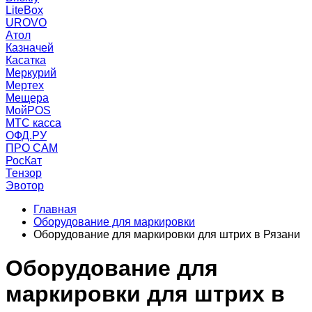
LiteBox
UROVO
Атол
Казначей
Касатка
Меркурий
Мертех
Мещера
МойPOS
МТС касса
ОФД.РУ
ПРО САМ
РосКат
Тензор
Эвотор
Главная
Оборудование для маркировки
Оборудование для маркировки для штрих в Рязани
Оборудование для
маркировки для штрих в