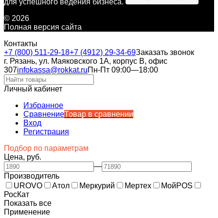
для успешного ведения бизнеса.
© 2026
Полная версия сайта
Контакты
+7 (800) 511-29-18
+7 (4912) 29-34-69
Заказать звонок
г. Рязань, ул. Маяковского 1А, корпус B, офис
307
infokassa@rokkat.ru
Пн-Пт 09:00—18:00
Личный кабинет
Избранное
Сравнение
Товар в сравнении
Вход
Регистрация
Подбор по параметрам
Цена, руб.
—
Производитель
UROVO
Атол
Меркурий
Мертех
МойPOS
РосКат
Показать все
Применение