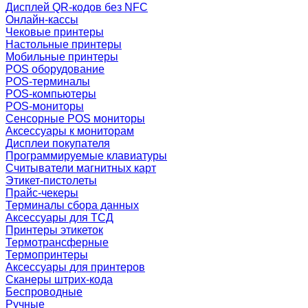
Дисплей QR-кодов без NFC
Онлайн-кассы
Чековые принтеры
Настольные принтеры
Мобильные принтеры
POS оборудование
POS-терминалы
POS-компьютеры
POS-мониторы
Сенсорные POS мониторы
Аксессуары к мониторам
Дисплеи покупателя
Программируемые клавиатуры
Считыватели магнитных карт
Этикет-пистолеты
Прайс-чекеры
Терминалы сбора данных
Аксессуары для ТСД
Принтеры этикеток
Термотрансферные
Термопринтеры
Аксессуары для принтеров
Сканеры штрих-кода
Беспроводные
Ручные