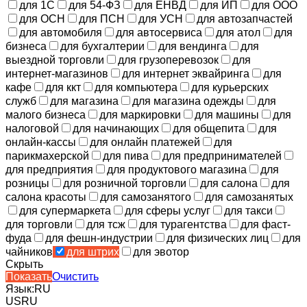
для 1С
для 54-ФЗ
для ЕНВД
для ИП
для ООО
для ОСН
для ПСН
для УСН
для автозапчастей
для автомобиля
для автосервиса
для атол
для
бизнеса
для бухгалтерии
для вендинга
для
выездной торговли
для грузоперевозок
для
интернет-магазинов
для интернет эквайринга
для
кафе
для ккт
для компьютера
для курьерских
служб
для магазина
для магазина одежды
для
малого бизнеса
для маркировки
для машины
для
налоговой
для начинающих
для общепита
для
онлайн-кассы
для онлайн платежей
для
парикмахерской
для пива
для предпринимателей
для предприятия
для продуктового магазина
для
розницы
для розничной торговли
для салона
для
салона красоты
для самозанятого
для самозанятых
для супермаркета
для сферы услуг
для такси
для торговли
для тсж
для турагентства
для фаст-
фуда
для фешн-индустрии
для физических лиц
для
чайников
для штрих
для эвотор
Скрыть
Показать
Очистить
Язык:
RU
US
RU