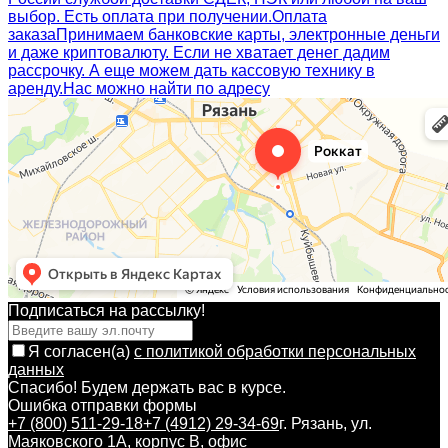
выбор. Есть оплата при получении.
Оплата
заказа
Принимаем банковские карты, электронные деньги
и даже криптовалюту. Если не хватает денег дадим
рассрочку. А еще можем дать кассовую технику в
аренду.
Нас можно найти по адресу
Подписаться на рассылкy!
Я согласен(a)
с политикой обработки персональных
данных
Спасибо! Будем держать вас в курсе.
Ошибка отправки формы
+7 (800) 511-29-18
+7 (4912) 29-34-69
г. Рязань, ул.
Маяковского 1А, корпус B, офис