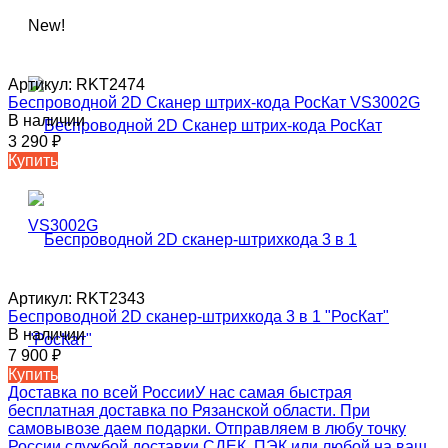
New!
Артикул:
RKT2474
Беспроводной 2D Сканер штрих-кода РосКат VS3002G
В наличии
3 290
₽
Купить
Артикул:
RKT2343
Беспроводной 2D сканер-штрихкода 3 в 1 "РосКат"
В наличии
7 900
₽
Купить
Доставка по всей России
У нас самая быстрая
бесплатная доставка по Рязанской области. При
самовывозе даем подарки. Отправляем в любу точку
России службой доставки СДЕК, ПЭК или любой на ваш