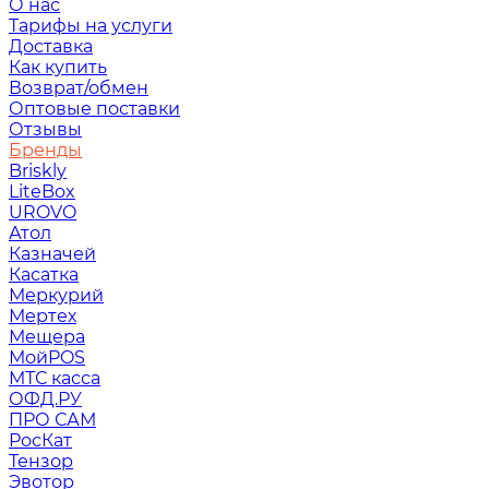
О нас
Тарифы на услуги
Доставка
Как купить
Возврат/обмен
Оптовые поставки
Отзывы
Бренды
Briskly
LiteBox
UROVO
Атол
Казначей
Касатка
Меркурий
Мертех
Мещера
МойPOS
МТС касса
ОФД.РУ
ПРО САМ
РосКат
Тензор
Эвотор