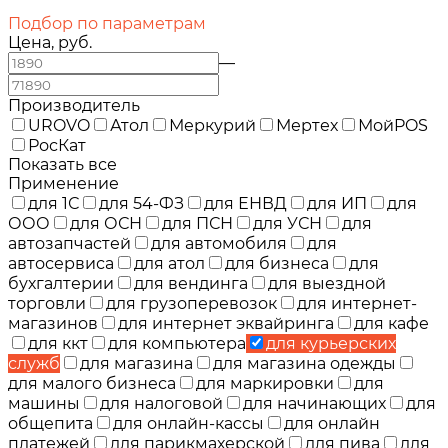
Подбор по параметрам
Цена, руб.
—
Производитель
UROVO
Атол
Меркурий
Мертех
МойPOS
РосКат
Показать все
Применение
для 1С
для 54-ФЗ
для ЕНВД
для ИП
для
ООО
для ОСН
для ПСН
для УСН
для
автозапчастей
для автомобиля
для
автосервиса
для атол
для бизнеса
для
бухгалтерии
для вендинга
для выездной
торговли
для грузоперевозок
для интернет-
магазинов
для интернет эквайринга
для кафе
для ккт
для компьютера
для курьерских
служб
для магазина
для магазина одежды
для малого бизнеса
для маркировки
для
машины
для налоговой
для начинающих
для
общепита
для онлайн-кассы
для онлайн
платежей
для парикмахерской
для пива
для