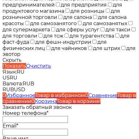
предпринимателей
для предприятия
для
продуктового магазина
для розницы
для
розничной торговли
для салона
для салона
красоты
для самозанятого
для самозанятых
для супермаркета
для сферы услуг
для такси
для торговли
для тсж
для турагентства
для
фаст-фуда
для фешн-индустрии
для
физических лиц
для чайников
для штрих
для
эвотор
Скрыть
Показать
Очистить
Язык:
RU
US
RU
Валюта:
RUB
RUB
USD
0
Избранное
Товар в избранном
0
Сравнение
Товар в
сравнении
0
Корзина
Товар в корзине!
Заказать обратный звонок
Номер телефона*
Email*
Ваше имя