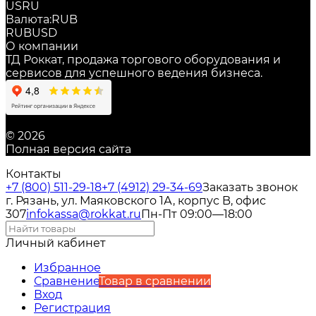
US
RU
Валюта:
RUB
RUB
USD
О компании
ТД Роккат, продажа торгового оборудования и
сервисов для успешного ведения бизнеса.
© 2026
Полная версия сайта
Контакты
+7 (800) 511-29-18
+7 (4912) 29-34-69
Заказать звонок
г. Рязань, ул. Маяковского 1А, корпус B, офис
307
infokassa@rokkat.ru
Пн-Пт 09:00—18:00
Личный кабинет
Избранное
Сравнение
Товар в сравнении
Вход
Регистрация