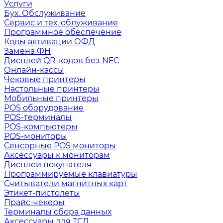
Услуги
Бух. Обслуживание
Сервис и тех. облуживание
Программное обеспечение
Коды активации ОФД
Замена ФН
Дисплей QR-кодов без NFC
Онлайн-кассы
Чековые принтеры
Настольные принтеры
Мобильные принтеры
POS оборудование
POS-терминалы
POS-компьютеры
POS-мониторы
Сенсорные POS мониторы
Аксессуары к мониторам
Дисплеи покупателя
Программируемые клавиатуры
Считыватели магнитных карт
Этикет-пистолеты
Прайс-чекеры
Терминалы сбора данных
Аксессуары для ТСД