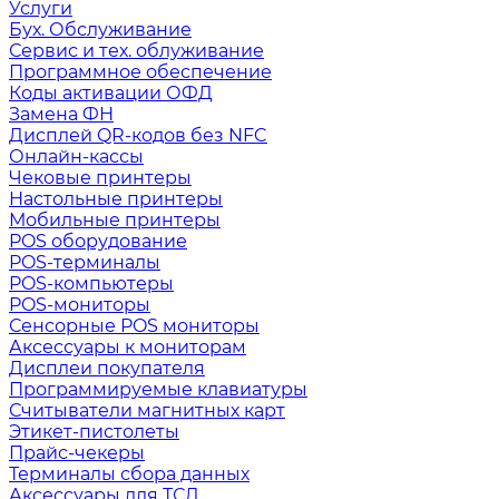
Услуги
Бух. Обслуживание
Сервис и тех. облуживание
Программное обеспечение
Коды активации ОФД
Замена ФН
Дисплей QR-кодов без NFC
Онлайн-кассы
Чековые принтеры
Настольные принтеры
Мобильные принтеры
POS оборудование
POS-терминалы
POS-компьютеры
POS-мониторы
Сенсорные POS мониторы
Аксессуары к мониторам
Дисплеи покупателя
Программируемые клавиатуры
Считыватели магнитных карт
Этикет-пистолеты
Прайс-чекеры
Терминалы сбора данных
Аксессуары для ТСД