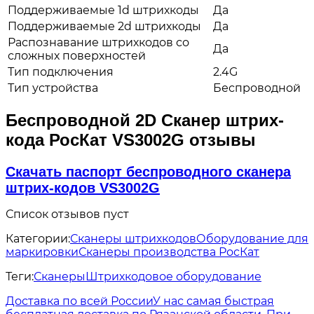
Поддерживаемые 1d штрихкоды
Да
Поддерживаемые 2d штрихкоды
Да
Распознавание штрихкодов со
Да
сложных поверхностей
Тип подключения
2.4G
Тип устройства
Беспроводной
Беспроводной 2D Сканер штрих-
кода РосКат VS3002G отзывы
Скачать паспорт беспроводного сканера
штрих-кодов VS3002G
Список отзывов пуст
Категории:
Сканеры штрихкодов
Оборудование для
маркировки
Сканеры производства РосКат
Теги:
Сканеры
Штрихкодовое оборудование
Доставка по всей России
У нас самая быстрая