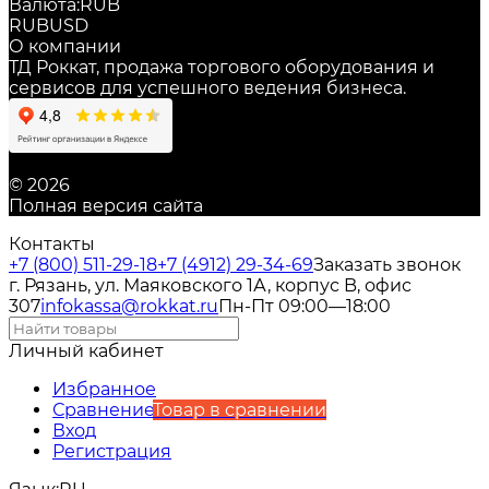
Валюта:
RUB
RUB
USD
О компании
ТД Роккат, продажа торгового оборудования и
сервисов для успешного ведения бизнеса.
© 2026
Полная версия сайта
Контакты
+7 (800) 511-29-18
+7 (4912) 29-34-69
Заказать звонок
г. Рязань, ул. Маяковского 1А, корпус B, офис
307
infokassa@rokkat.ru
Пн-Пт 09:00—18:00
Личный кабинет
Избранное
Сравнение
Товар в сравнении
Вход
Регистрация