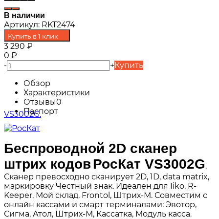
В наличии
Артикул:
RKT2474
Купить в 1 клик
3 290
₽
0
₽
-
+
Купить
Обзор
Характеристики
Отзывы
0
Паспорт
Беспроводной 2D сканер
штрих кодов
РосКат VS3002G
.
Сканер превосходно сканирует 2D, 1D, data matrix,
маркировку Честный знак. Идеален для Iiko, R-
Keeper, Мой склад, Frontol, Штрих-М. Совместим с
онлайн кассами и смарт терминалами: Эвотор,
Сигма, Атол, Штрих-М, Кассатка, Модуль касса.