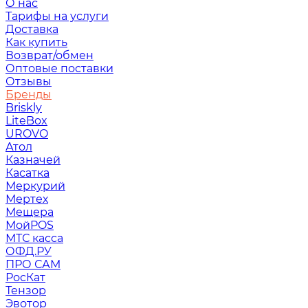
О нас
Тарифы на услуги
Доставка
Как купить
Возврат/обмен
Оптовые поставки
Отзывы
Бренды
Briskly
LiteBox
UROVO
Атол
Казначей
Касатка
Меркурий
Мертех
Мещера
МойPOS
МТС касса
ОФД.РУ
ПРО САМ
РосКат
Тензор
Эвотор