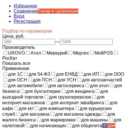
Избранное
Сравнение
Товар в сравнении
Вход
Регистрация
Подбор по параметрам
Цена, руб.
—
Производитель
UROVO
Атол
Меркурий
Мертех
МойPOS
РосКат
Показать все
Применение
для 1С
для 54-ФЗ
для ЕНВД
для ИП
для ООО
для ОСН
для ПСН
для УСН
для автозапчастей
для автомобиля
для автосервиса
для атол
для
бизнеса
для бухгалтерии
для вендинга
для
выездной торговли
для грузоперевозок
для
интернет-магазинов
для интернет эквайринга
для
кафе
для ккт
для компьютера
для курьерских
служб
для магазина
для магазина одежды
для
малого бизнеса
для маркировки
для машины
для
налоговой
для начинающих
для общепита
для