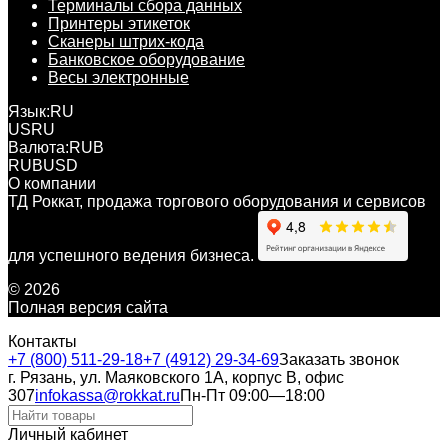
Терминалы сбора данных
Принтеры этикеток
Сканеры штрих-кода
Банковское оборудование
Весы электронные
Язык:
RU
US
RU
Валюта:
RUB
RUB
USD
О компании
ТД Роккат, продажа торгового оборудования и сервисов
для успешного ведения бизнеса.
© 2026
Полная версия сайта
Контакты
+7 (800) 511-29-18
+7 (4912) 29-34-69
Заказать звонок
г. Рязань, ул. Маяковского 1А, корпус B, офис
307
infokassa@rokkat.ru
Пн-Пт 09:00—18:00
Личный кабинет