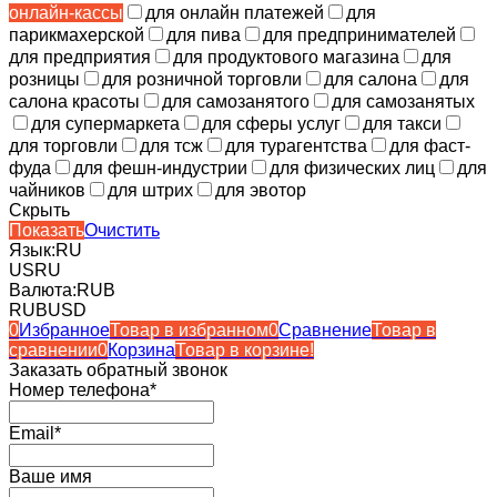
онлайн-кассы
для онлайн платежей
для
парикмахерской
для пива
для предпринимателей
для предприятия
для продуктового магазина
для
розницы
для розничной торговли
для салона
для
салона красоты
для самозанятого
для самозанятых
для супермаркета
для сферы услуг
для такси
для торговли
для тсж
для турагентства
для фаст-
фуда
для фешн-индустрии
для физических лиц
для
чайников
для штрих
для эвотор
Скрыть
Показать
Очистить
Язык:
RU
US
RU
Валюта:
RUB
RUB
USD
0
Избранное
Товар в избранном
0
Сравнение
Товар в
сравнении
0
Корзина
Товар в корзине!
Заказать обратный звонок
Номер телефона*
Email*
Ваше имя