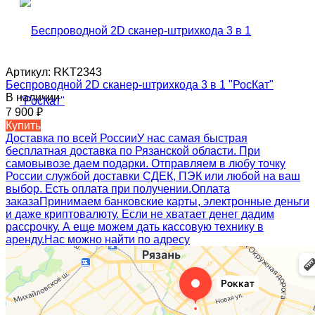
Артикул:
RKT2343
Беспроводной 2D сканер-штрихкода 3 в 1 "РосКат"
В наличии
7 900
₽
Купить
Доставка по всей России
У нас самая быстрая
бесплатная доставка по Рязанской области. При
самовывозе даем подарки. Отправляем в любу точку
России службой доставки СДЕК, ПЭК или любой на ваш
выбор. Есть оплата при получении.
Оплата
заказа
Принимаем банковские карты, электронные деньги
и даже криптовалюту. Если не хватает денег дадим
рассрочку. А еще можем дать кассовую технику в
аренду.
Нас можно найти по адресу