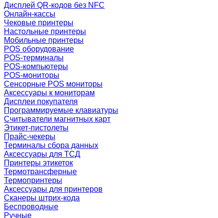
Дисплей QR-кодов без NFC
Онлайн-кассы
Чековые принтеры
Настольные принтеры
Мобильные принтеры
POS оборудование
POS-терминалы
POS-компьютеры
POS-мониторы
Сенсорные POS мониторы
Аксессуары к мониторам
Дисплеи покупателя
Программируемые клавиатуры
Считыватели магнитных карт
Этикет-пистолеты
Прайс-чекеры
Терминалы сбора данных
Аксессуары для ТСД
Принтеры этикеток
Термотрансферные
Термопринтеры
Аксессуары для принтеров
Сканеры штрих-кода
Беспроводные
Ручные