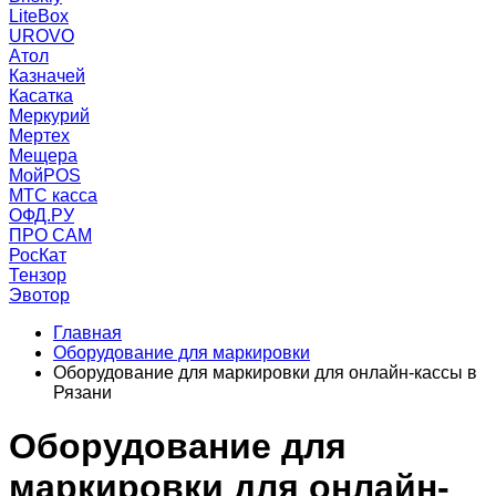
LiteBox
UROVO
Атол
Казначей
Касатка
Меркурий
Мертех
Мещера
МойPOS
МТС касса
ОФД.РУ
ПРО САМ
РосКат
Тензор
Эвотор
Главная
Оборудование для маркировки
Оборудование для маркировки для онлайн-кассы в
Рязани
Оборудование для
маркировки для онлайн-