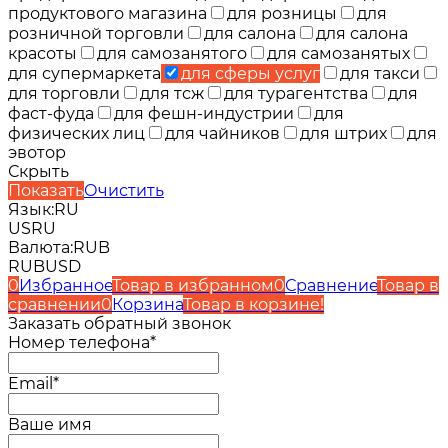
продуктового магазина
для розницы
для
розничной торговли
для салона
для салона
красоты
для самозанятого
для самозанятых
для супермаркета
для сферы услуг
для такси
для торговли
для тсж
для турагентства
для
фаст-фуда
для фешн-индустрии
для
физических лиц
для чайников
для штрих
для
эвотор
Скрыть
Показать
Очистить
Язык:
RU
US
RU
Валюта:
RUB
RUB
USD
0
Избранное
Товар в избранном
0
Сравнение
Товар в
сравнении
0
Корзина
Товар в корзине!
Заказать обратный звонок
Номер телефона*
Email*
Ваше имя