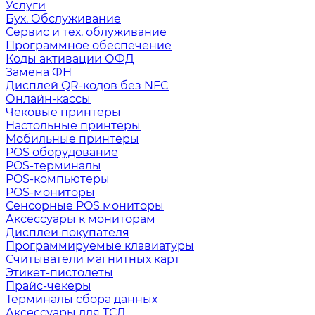
Услуги
Бух. Обслуживание
Сервис и тех. облуживание
Программное обеспечение
Коды активации ОФД
Замена ФН
Дисплей QR-кодов без NFC
Онлайн-кассы
Чековые принтеры
Настольные принтеры
Мобильные принтеры
POS оборудование
POS-терминалы
POS-компьютеры
POS-мониторы
Сенсорные POS мониторы
Аксессуары к мониторам
Дисплеи покупателя
Программируемые клавиатуры
Считыватели магнитных карт
Этикет-пистолеты
Прайс-чекеры
Терминалы сбора данных
Аксессуары для ТСД