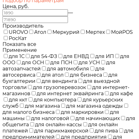
Подбор по параметрам
Цена, руб.
—
Производитель
UROVO
Атол
Меркурий
Мертех
МойPOS
РосКат
Показать все
Применение
для 1С
для 54-ФЗ
для ЕНВД
для ИП
для
ООО
для ОСН
для ПСН
для УСН
для
автозапчастей
для автомобиля
для
автосервиса
для атол
для бизнеса
для
бухгалтерии
для вендинга
для выездной
торговли
для грузоперевозок
для интернет-
магазинов
для интернет эквайринга
для кафе
для ккт
для компьютера
для курьерских
служб
для магазина
для магазина одежды
для малого бизнеса
для маркировки
для
машины
для налоговой
для начинающих
для
общепита
для онлайн-кассы
для онлайн
платежей
для парикмахерской
для пива
для
предпринимателей
для предприятия
для