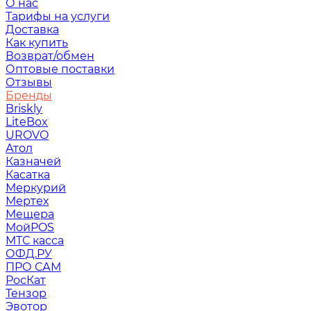
О нас
Тарифы на услуги
Доставка
Как купить
Возврат/обмен
Оптовые поставки
Отзывы
Бренды
Briskly
LiteBox
UROVO
Атол
Казначей
Касатка
Меркурий
Мертех
Мещера
МойPOS
МТС касса
ОФД.РУ
ПРО САМ
РосКат
Тензор
Эвотор