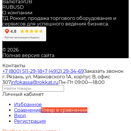
Валюта:
RUB
RUB
USD
О компании
ТД Роккат, продажа торгового оборудования и
сервисов для успешного ведения бизнеса.
© 2026
Полная версия сайта
Контакты
+7 (800) 511-29-18
+7 (4912) 29-34-69
Заказать звонок
г. Рязань, ул. Маяковского 1А, корпус B, офис
307
infokassa@rokkat.ru
Пн-Пт 09:00—18:00
Личный кабинет
Избранное
Сравнение
Товар в сравнении
Вход
Регистрация