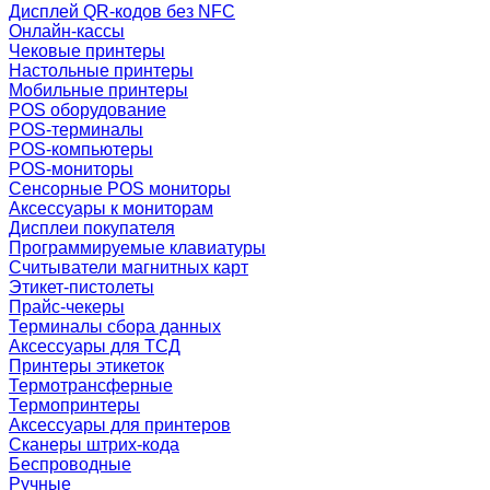
Дисплей QR-кодов без NFC
Онлайн-кассы
Чековые принтеры
Настольные принтеры
Мобильные принтеры
POS оборудование
POS-терминалы
POS-компьютеры
POS-мониторы
Сенсорные POS мониторы
Аксессуары к мониторам
Дисплеи покупателя
Программируемые клавиатуры
Считыватели магнитных карт
Этикет-пистолеты
Прайс-чекеры
Терминалы сбора данных
Аксессуары для ТСД
Принтеры этикеток
Термотрансферные
Термопринтеры
Аксессуары для принтеров
Сканеры штрих-кода
Беспроводные
Ручные