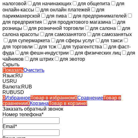
налоговой
для начинающих
для общепита
для
онлайн-кассы
для онлайн платежей
для
парикмахерской
для пива
для предпринимателей
для предприятия
для продуктового магазина
для
розницы
для розничной торговли
для салона
для
салона красоты
для самозанятого
для самозанятых
для супермаркета
для сферы услуг
для такси
для торговли
для тсж
для турагентства
для фаст-
фуда
для фешн-индустрии
для физических лиц
для
чайников
для штрих
для эвотор
Скрыть
Показать
Очистить
Язык:
RU
US
RU
Валюта:
RUB
RUB
USD
0
Избранное
Товар в избранном
0
Сравнение
Товар в
сравнении
0
Корзина
Товар в корзине!
Заказать обратный звонок
Номер телефона*
Email*