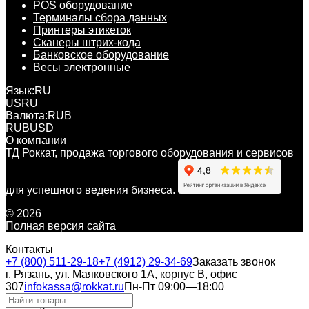
POS оборудование
Терминалы сбора данных
Принтеры этикеток
Сканеры штрих-кода
Банковское оборудование
Весы электронные
Язык:
RU
US
RU
Валюта:
RUB
RUB
USD
О компании
ТД Роккат, продажа торгового оборудования и сервисов
для успешного ведения бизнеса.
© 2026
Полная версия сайта
Контакты
+7 (800) 511-29-18
+7 (4912) 29-34-69
Заказать звонок
г. Рязань, ул. Маяковского 1А, корпус B, офис
307
infokassa@rokkat.ru
Пн-Пт 09:00—18:00