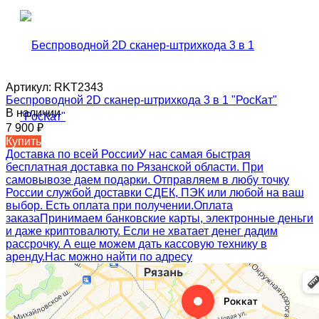
Артикул:
RKT2343
Беспроводной 2D сканер-штрихкода 3 в 1 "РосКат"
В наличии
7 900
₽
Купить
Доставка по всей России
У нас самая быстрая
бесплатная доставка по Рязанской области. При
самовывозе даем подарки. Отправляем в любу точку
России службой доставки СДЕК, ПЭК или любой на ваш
выбор. Есть оплата при получении.
Оплата
заказа
Принимаем банковские карты, электронные деньги
и даже криптовалюту. Если не хватает денег дадим
рассрочку. А еще можем дать кассовую технику в
аренду.
Нас можно найти по адресу