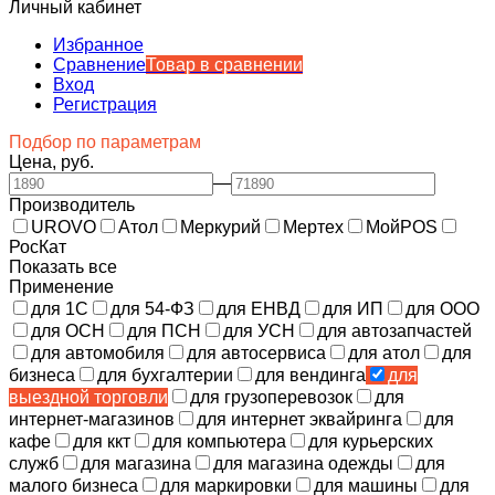
Личный кабинет
Избранное
Сравнение
Товар в сравнении
Вход
Регистрация
Подбор по параметрам
Цена, руб.
—
Производитель
UROVO
Атол
Меркурий
Мертех
МойPOS
РосКат
Показать все
Применение
для 1С
для 54-ФЗ
для ЕНВД
для ИП
для ООО
для ОСН
для ПСН
для УСН
для автозапчастей
для автомобиля
для автосервиса
для атол
для
бизнеса
для бухгалтерии
для вендинга
для
выездной торговли
для грузоперевозок
для
интернет-магазинов
для интернет эквайринга
для
кафе
для ккт
для компьютера
для курьерских
служб
для магазина
для магазина одежды
для
малого бизнеса
для маркировки
для машины
для