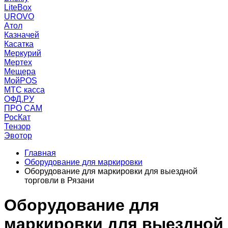
LiteBox
UROVO
Атол
Казначей
Касатка
Меркурий
Мертех
Мещера
МойPOS
МТС касса
ОФД.РУ
ПРО САМ
РосКат
Тензор
Эвотор
Главная
Оборудование для маркировки
Оборудование для маркировки для выездной
торговли в Рязани
Оборудование для
маркировки для выездной