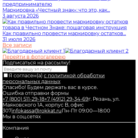
Маркировка «Честный знак»: что это, как...
3 августа 2026
Как правильно провести маркировку остатков...
31 июля 2026
Все записи
Перейти в фотогалерею
Подписаться на рассылкy!
Я согласен(a)
с политикой обработки
персональных данных
Спасибо! Будем держать вас в курсе.
Ошибка отправки формы
+7 (800) 511-29-18
+7 (4912) 29-34-69
г. Рязань, ул.
Маяковского 1А, корпус B, офис
307
infokassa@rokkat.ru
Пн-Пт 09:00—18:00
Мы в соц.сетях
Компания