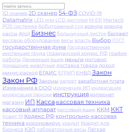
54-ФЗ
2D сканер
1D сканер
COVID-19
Datamatrix
Mertech
LED или LCD дисплей
M-ER
аренда
аренда
POS системе​а
Арбитражный суд
Бизнес
бюджет
кассы
Атол
больничный листок
Выбор
весовое оборудование
весы
власть
ГОСТ
государственная дума
Государственная
инспекция труда
гражданский кодекс РФ
график
деньги
работы
Денежный ящик
договор
доставка товара
доход
домашние животные
Закон
ЕГАИС
минус расход
ЕНВД
ЕГРИП
Закон РФ
Законы
заработная плата
запрет
Изменения в ООО
изменения ИП
индексация
инструкция
интернет
индексация пенсии
Касса
ИП
кассовая техника
магазин
ККТ
кассовый аппарат
ККМ
кассовый ящик
Кодекс РФ
контрольно-кассовая
Ковит 19
техника
короновирус
Кредит для
кредит
бизнеса
КЭП
Лёгкая
лабораторные весы