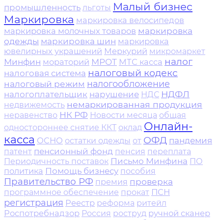
Малый бизнес
промышленность
льготы
Маркировка
маркировка велосипедов
маркировка
маркировка молочных товаров
одежды
маркировка шин
маркировка
ювелирных украшений
Меркурий
микромаркет
налог
Минфин
мораторий
МРОТ
МТС касса
налоговый кодекс
налоговая система
налоговый режим
налогообложение
НДФЛ
налогоплательщик
нарушение
НДС
немаркированная продукция
недвижемость
НК РФ
неравенство
Новости месяца
общая
Онлайн-
одностороннее снятие ККТ
оклад
касса
ОФД
ОСНО
пандемия
остатки одежды
от
пенсионный фонд
патент
пенсия
переплата
Письмо Минфина
Периодичность поставок
ПО
политика
Помощь бизнесу
пособия
Правительство РФ
проверка
премия
ПСН
программное обеспечение
прокат
регистрация
Реестр
реформа
ритейл
Роспотребнадзор
ручной сканер
Россия
роструд