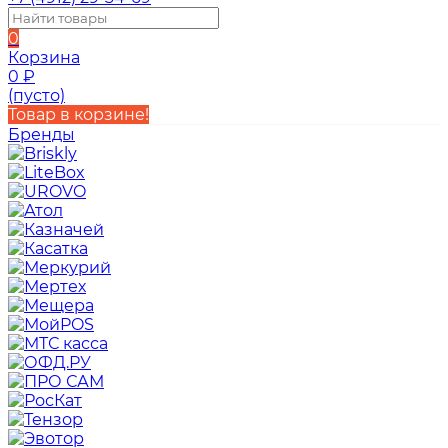
0
Корзина
0
₽
(пусто)
Товар в корзине!
Бренды