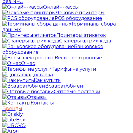
без NFC
Онлайн-кассы
Чековые принтеры
POS оборудование
Терминалы сбора
данных
Принтеры этикеток
Сканеры штрих-кода
Банковское
оборудование
Весы электронные
О нас
Тарифы на услуги
Доставка
Как купить
Возврат/обмен
Оптовые поставки
Отзывы
Контакты
Бренды