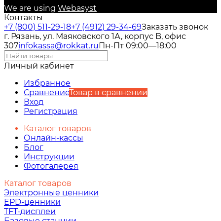
We are using
Webasyst
Контакты
+7 (800) 511-29-18
+7 (4912) 29-34-69
Заказать звонок
г. Рязань, ул. Маяковского 1А, корпус B, офис
307
infokassa@rokkat.ru
Пн-Пт 09:00—18:00
Личный кабинет
Избранное
Сравнение
Товар в сравнении
Вход
Регистрация
Каталог товаров
Онлайн-кассы
Блог
Инструкции
Фотогалерея
Каталог товаров
Электронные ценники
EPD-ценники
TFT-дисплеи
Базовые станции