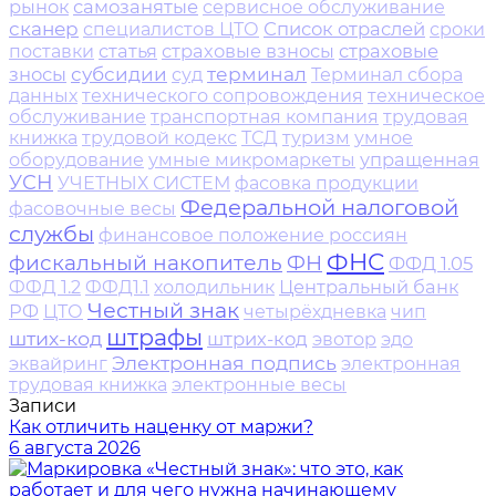
рынок
самозанятые
сервисное обслуживание
сканер
Список отраслей
специалистов ЦТО
сроки
статья
страховые взносы
страховые
поставки
терминал
зносы
субсидии
суд
Терминал сбора
данных
технического сопровождения
техническое
обслуживание
транспортная компания
трудовая
книжка
трудовой кодекс
ТСД
туризм
умное
упращенная
оборудование
умные микромаркеты
УСН
УЧЕТНЫХ СИСТЕМ
фасовка продукции
Федеральной налоговой
фасовочные весы
службы
финансовое положение россиян
ФНС
фискальный накопитель
ФН
ФФД 1.05
Центральный банк
ФФД 1.2
ФФД1.1
холодильник
Честный знак
РФ
ЦТО
четырёхдневка
чип
штрафы
штих-код
штрих-код
эвотор
эдо
Электронная подпись
эквайринг
электронная
трудовая книжка
электронные весы
Записи
Как отличить наценку от маржи?
6 августа 2026