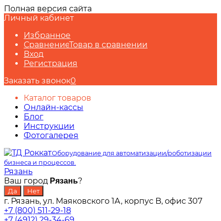
Полная версия сайта
Личный кабинет
Избранное
Сравнение
Товар в сравнении
Вход
Регистрация
Заказать звонок
0
Каталог товаров
Онлайн-кассы
Блог
Инструкции
Фотогалерея
Оборудование для автоматизации/роботизации
бизнеса и процессов.
Рязань
Ваш город
?
Рязань
г. Рязань, ул. Маяковского 1А, корпус B, офис 307
+7 (800) 511-29-18
+7 (4912) 29-34-69