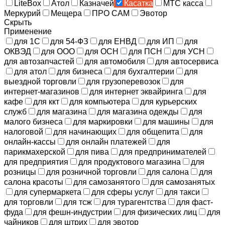
LiteBox
Атол
Казначей
Касатка
МТС касса
Меркурий
Мещера
ПРО САМ
Эвотор
Скрыть
Применение
для 1С
для 54-ФЗ
для ЕНВД
для ИП
для
ОКВЭД
для ООО
для ОСН
для ПСН
для УСН
для автозапчастей
для автомобиля
для автосервиса
для атол
для бизнеса
для бухгалтерии
для
выездной торговли
для грузоперевозок
для
интернет-магазинов
для интернет эквайринга
для
кафе
для ккт
для компьютера
для курьерских
служб
для магазина
для магазина одежды
для
малого бизнеса
для маркировки
для машины
для
налоговой
для начинающих
для общепита
для
онлайн-кассы
для онлайн платежей
для
парикмахерской
для пива
для предпринимателей
для предприятия
для продуктового магазина
для
розницы
для розничной торговли
для салона
для
салона красоты
для самозанятого
для самозанятых
для супермаркета
для сферы услуг
для такси
для торговли
для тсж
для турагентства
для фаст-
фуда
для фешн-индустрии
для физических лиц
для
чайников
для штрих
для эвотор