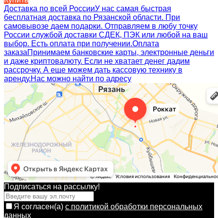
Доставка по всей России
У нас самая быстрая
бесплатная доставка по Рязанской области. При
самовывозе даем подарки. Отправляем в любу точку
России службой доставки СДЕК, ПЭК или любой на ваш
выбор. Есть оплата при получении.
Оплата
заказа
Принимаем банковские карты, электронные деньги
и даже криптовалюту. Если не хватает денег дадим
рассрочку. А еще можем дать кассовую технику в
аренду.
Нас можно найти по адресу
Подписаться на рассылкy!
Я согласен(a)
с политикой обработки персональных
данных