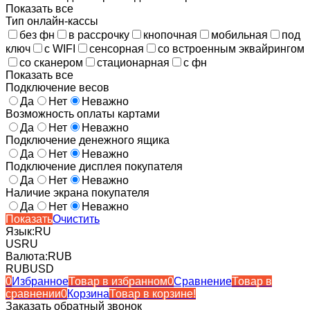
Показать все
Тип онлайн-кассы
без фн
в рассрочку
кнопочная
мобильная
под
ключ
с WIFI
сенсорная
со встроенным эквайрингом
со сканером
стационарная
с фн
Показать все
Подключение весов
Да
Нет
Неважно
Возможность оплаты картами
Да
Нет
Неважно
Подключение денежного ящика
Да
Нет
Неважно
Подключение дисплея покупателя
Да
Нет
Неважно
Наличие экрана покупателя
Да
Нет
Неважно
Показать
Очистить
Язык:
RU
US
RU
Валюта:
RUB
RUB
USD
0
Избранное
Товар в избранном
0
Сравнение
Товар в
сравнении
0
Корзина
Товар в корзине!
Заказать обратный звонок