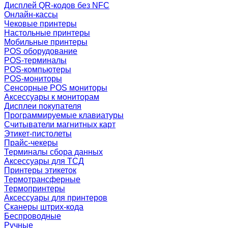
Дисплей QR-кодов без NFC
Онлайн-кассы
Чековые принтеры
Настольные принтеры
Мобильные принтеры
POS оборудование
POS-терминалы
POS-компьютеры
POS-мониторы
Сенсорные POS мониторы
Аксессуары к мониторам
Дисплеи покупателя
Программируемые клавиатуры
Считыватели магнитных карт
Этикет-пистолеты
Прайс-чекеры
Терминалы сбора данных
Аксессуары для ТСД
Принтеры этикеток
Термотрансферные
Термопринтеры
Аксессуары для принтеров
Сканеры штрих-кода
Беспроводные
Ручные