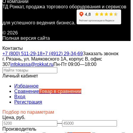
О компании
ТД Роккат, продажа торгового оборудования и сервисов
для успешного ведения бизнеса.
© 2026
Полная версия сайта
Контакты
+7 (800) 511-29-18
+7 (4912) 29-34-69
Заказать звонок
г. Рязань, ул. Маяковского 1А, корпус B, офис
307
infokassa@rokkat.ru
Пн-Пт 09:00—18:00
Личный кабинет
Избранное
Сравнение
Товар в сравнении
Вход
Регистрация
Подбор по параметрам
Цена, руб.
—
Производитель