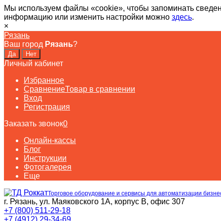
Мы используем файлы «cookie», чтобы запоминать сведен
информацию или изменить настройки можно
здесь
.
×
Рязань
Ваш город
Рязань
?
Личный кабинет
Избранное
Сравнение
Товар в сравнении
Вход
Регистрация
Заказать звонок
0
Онлайн-кассы
Блог
Инструкции
Фотогалерея
Еще
Торговое оборудование и сервисы для автоматизации бизне
г. Рязань, ул. Маяковского 1А, корпус B, офис 307
+7 (800) 511-29-18
+7 (4912) 29-34-69