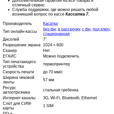
Дополнительная гарантия на все товары и
отличный сервис
Служба поддержки, где можно решить любой
возникший вопрос по кассе
Кассатка 7.
Производитель
Касатка
без фн
,
в рассрочку
,
с фн
,
под ключ
,
Тип онлайн-кассы
стационарная
Дисплей
7"
Разрешение экрана
1024 × 600
Сканер
Нет
ЕГАИС
Можно подключить
Тип печатающего
термопринтер
устройства
Скорость печати
до 70 мм/с
Ширина чековой
57 мм
ленты
Ресурс
стальная гребенка
автоотрезчика
Интернет каналы
3G, Wi-Fi, Bluetooth, Ethernet
Слот для СИМ-
1 SIM
карты
ПО и