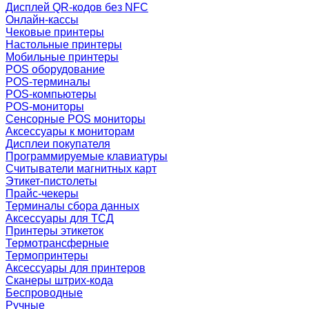
Дисплей QR-кодов без NFC
Онлайн-кассы
Чековые принтеры
Настольные принтеры
Мобильные принтеры
POS оборудование
POS-терминалы
POS-компьютеры
POS-мониторы
Сенсорные POS мониторы
Аксессуары к мониторам
Дисплеи покупателя
Программируемые клавиатуры
Считыватели магнитных карт
Этикет-пистолеты
Прайс-чекеры
Терминалы сбора данных
Аксессуары для ТСД
Принтеры этикеток
Термотрансферные
Термопринтеры
Аксессуары для принтеров
Сканеры штрих-кода
Беспроводные
Ручные