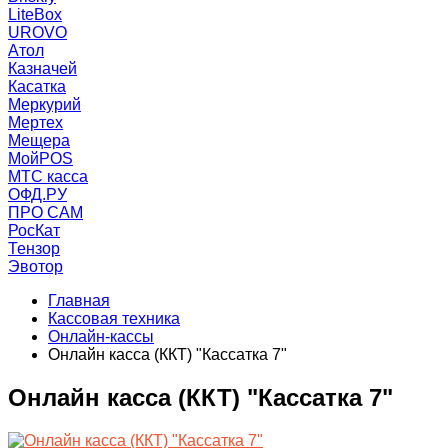
LiteBox
UROVO
Атол
Казначей
Касатка
Меркурий
Мертех
Мещера
МойPOS
МТС касса
ОФД.РУ
ПРО САМ
РосКат
Тензор
Эвотор
Главная
Кассовая техника
Онлайн-кассы
Онлайн касса (ККТ) "Кассатка 7"
Онлайн касса (ККТ) "Кассатка 7"