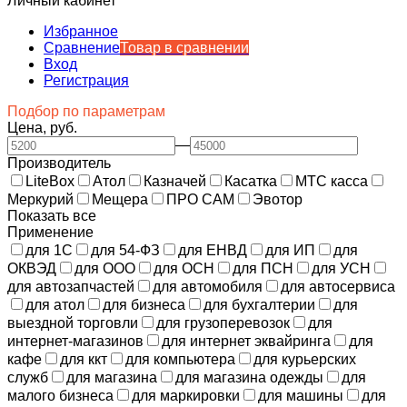
Личный кабинет
Избранное
Сравнение
Товар в сравнении
Вход
Регистрация
Подбор по параметрам
Цена, руб.
—
Производитель
LiteBox
Атол
Казначей
Касатка
МТС касса
Меркурий
Мещера
ПРО САМ
Эвотор
Показать все
Применение
для 1С
для 54-ФЗ
для ЕНВД
для ИП
для
ОКВЭД
для ООО
для ОСН
для ПСН
для УСН
для автозапчастей
для автомобиля
для автосервиса
для атол
для бизнеса
для бухгалтерии
для
выездной торговли
для грузоперевозок
для
интернет-магазинов
для интернет эквайринга
для
кафе
для ккт
для компьютера
для курьерских
служб
для магазина
для магазина одежды
для
малого бизнеса
для маркировки
для машины
для