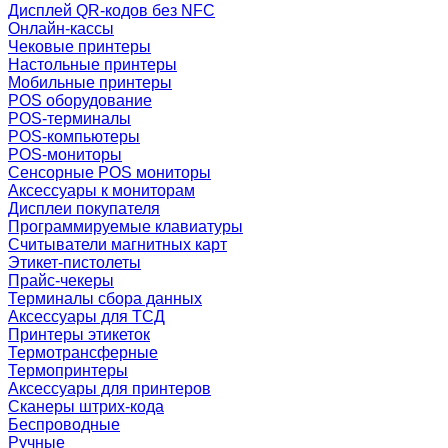
Дисплей QR-кодов без NFC
Онлайн-кассы
Чековые принтеры
Настольные принтеры
Мобильные принтеры
POS оборудование
POS-терминалы
POS-компьютеры
POS-мониторы
Сенсорные POS мониторы
Аксессуары к мониторам
Дисплеи покупателя
Программируемые клавиатуры
Считыватели магнитных карт
Этикет-пистолеты
Прайс-чекеры
Терминалы сбора данных
Аксессуары для ТСД
Принтеры этикеток
Термотрансферные
Термопринтеры
Аксессуары для принтеров
Сканеры штрих-кода
Беспроводные
Ручные