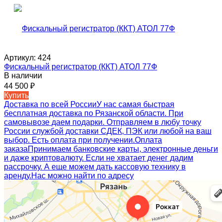
Артикул:
424
Фискальный регистратор (ККТ) АТОЛ 77Ф
В наличии
44 500
₽
Купить
Доставка по всей России
У нас самая быстрая
бесплатная доставка по Рязанской области. При
самовывозе даем подарки. Отправляем в любу точку
России службой доставки СДЕК, ПЭК или любой на ваш
выбор. Есть оплата при получении.
Оплата
заказа
Принимаем банковские карты, электронные деньги
и даже криптовалюту. Если не хватает денег дадим
рассрочку. А еще можем дать кассовую технику в
аренду.
Нас можно найти по адресу