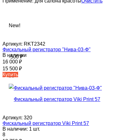
Применение:
для салона красоты
Очистить
New!
Артикул:
RKT2342
Фискальный регистратор "Нива-03-Ф"
В наличии
-500
₽
16 000
₽
15 500
₽
Купить
Артикул:
320
Фискальный регистратор Viki Print 57
В наличии: 1 шт.
8