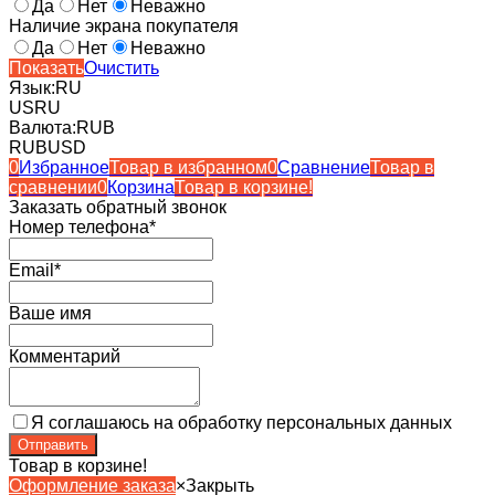
Да
Нет
Неважно
Наличие экрана покупателя
Да
Нет
Неважно
Показать
Очистить
Язык:
RU
US
RU
Валюта:
RUB
RUB
USD
0
Избранное
Товар в избранном
0
Сравнение
Товар в
сравнении
0
Корзина
Товар в корзине!
Заказать обратный звонок
Номер телефона*
Email*
Ваше имя
Комментарий
Я соглашаюсь на обработку персональных данных
Товар в корзине!
Оформление заказа
×
Закрыть