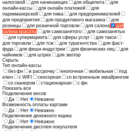
налоговой
для начинающих
для общепита
для
онлайн-кассы
для онлайн платежей
для
парикмахерской
для пива
для предпринимателей
для предприятия
для продуктового магазина
для
розницы
для розничной торговли
для салона
для
салона красоты
для самозанятого
для самозанятых
для супермаркета
для сферы услуг
для такси
для торговли
для тсж
для турагентства
для фаст-
фуда
для фешн-индустрии
для физических лиц
для
чайников
для штрих
для эвотор
Скрыть
Тип онлайн-кассы
без фн
в рассрочку
кнопочная
мобильная
под
ключ
с WIFI
сенсорная
со встроенным эквайрингом
со сканером
стационарная
с фн
Показать все
Подключение весов
Да
Нет
Неважно
Возможность оплаты картами
Да
Нет
Неважно
Подключение денежного ящика
Да
Нет
Неважно
Подключение дисплея покупателя