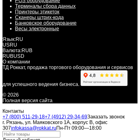
POS оборудование
Терминалы сбора данных
Принтеры этикеток
Сканеры штрих-кода
Банковское оборудование
Весы электронные
Язык:
RU
US
RU
Валюта:
RUB
RUB
USD
О компании
ТД Роккат, продажа торгового оборудования и сервисов
для успешного ведения бизнеса.
© 2026
Полная версия сайта
Контакты
+7 (800) 511-29-18
+7 (4912) 29-34-69
Заказать звонок
г. Рязань, ул. Маяковского 1А, корпус B, офис
307
infokassa@rokkat.ru
Пн-Пт 09:00—18:00