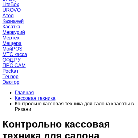
LiteBox
UROVO
Атол
Казначей
Касатка
Меркурий
Мертех
Мещера
МойPOS
МТС касса
ОФД.РУ
ПРО САМ
РосКат
Тензор
Эвотор
Главная
Кассовая техника
Контрольно кассовая техника для салона красоты в
Рязани
Контрольно кассовая
техника для салона