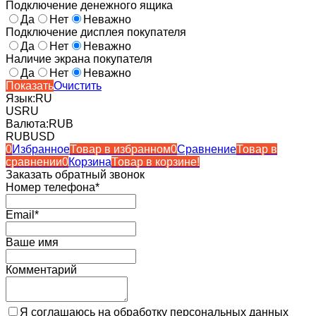
Подключение денежного ящика
Да
Нет
Неважно
Подключение дисплея покупателя
Да
Нет
Неважно
Наличие экрана покупателя
Да
Нет
Неважно
Показать
Очистить
Язык:
RU
US
RU
Валюта:
RUB
RUB
USD
0
Избранное
Товар в избранном
0
Сравнение
Товар в
сравнении
0
Корзина
Товар в корзине!
Заказать обратный звонок
Номер телефона*
Email*
Ваше имя
Комментарий
Я соглашаюсь на обработку персональных данных