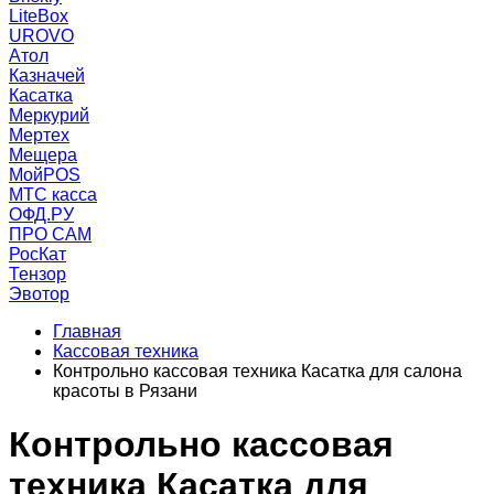
LiteBox
UROVO
Атол
Казначей
Касатка
Меркурий
Мертех
Мещера
МойPOS
МТС касса
ОФД.РУ
ПРО САМ
РосКат
Тензор
Эвотор
Главная
Кассовая техника
Контрольно кассовая техника Касатка для салона
красоты в Рязани
Контрольно кассовая
техника Касатка для