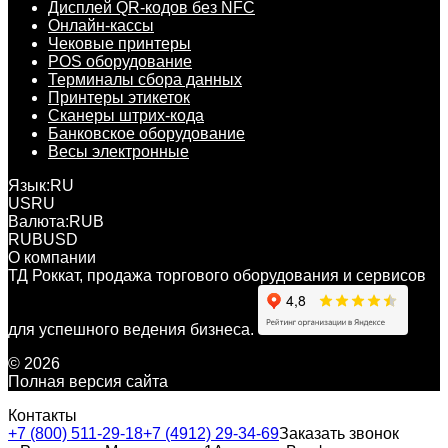
Дисплей QR-кодов без NFC
Онлайн-кассы
Чековые принтеры
POS оборудование
Терминалы сбора данных
Принтеры этикеток
Сканеры штрих-кода
Банковское оборудование
Весы электронные
Язык:
RU
US
RU
Валюта:
RUB
RUB
USD
О компании
ТД Роккат, продажа торгового оборудования и сервисов
для успешного ведения бизнеса.
© 2026
Полная версия сайта
Контакты
+7 (800) 511-29-18
+7 (4912) 29-34-69
Заказать звонок