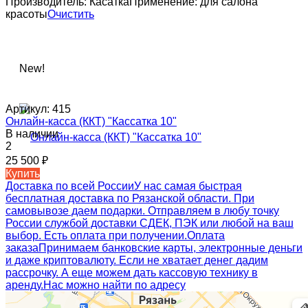
Производитель:
Касатка
Применение:
для салона
красоты
Очистить
New!
Артикул:
415
Онлайн-касса (ККТ) "Кассатка 10"
В наличии
2
25 500
₽
Купить
Доставка по всей России
У нас самая быстрая
бесплатная доставка по Рязанской области. При
самовывозе даем подарки. Отправляем в любу точку
России службой доставки СДЕК, ПЭК или любой на ваш
выбор. Есть оплата при получении.
Оплата
заказа
Принимаем банковские карты, электронные деньги
и даже криптовалюту. Если не хватает денег дадим
рассрочку. А еще можем дать кассовую технику в
аренду.
Нас можно найти по адресу