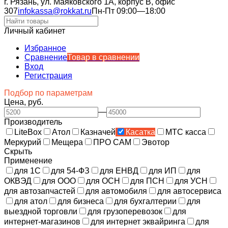
г. Рязань, ул. Маяковского 1А, корпус B, офис
307
infokassa@rokkat.ru
Пн-Пт 09:00—18:00
Личный кабинет
Избранное
Сравнение
Товар в сравнении
Вход
Регистрация
Подбор по параметрам
Цена, руб.
—
Производитель
LiteBox
Атол
Казначей
Касатка
МТС касса
Меркурий
Мещера
ПРО САМ
Эвотор
Скрыть
Применение
для 1С
для 54-ФЗ
для ЕНВД
для ИП
для
ОКВЭД
для ООО
для ОСН
для ПСН
для УСН
для автозапчастей
для автомобиля
для автосервиса
для атол
для бизнеса
для бухгалтерии
для
выездной торговли
для грузоперевозок
для
интернет-магазинов
для интернет эквайринга
для