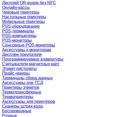
Дисплей QR-кодов без NFC
Онлайн-кассы
Чековые принтеры
Настольные принтеры
Мобильные принтеры
POS оборудование
POS-терминалы
POS-компьютеры
POS-мониторы
Сенсорные POS мониторы
Аксессуары к мониторам
Дисплеи покупателя
Программируемые клавиатуры
Считыватели магнитных карт
Этикет-пистолеты
Прайс-чекеры
Терминалы сбора данных
Аксессуары для ТСД
Принтеры этикеток
Термотрансферные
Термопринтеры
Аксессуары для принтеров
Сканеры штрих-кода
Беспроводные
Ручные