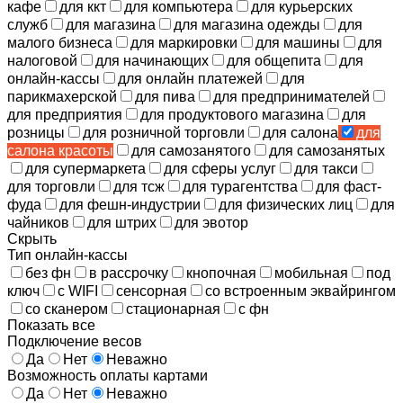
кафе
для ккт
для компьютера
для курьерских
служб
для магазина
для магазина одежды
для
малого бизнеса
для маркировки
для машины
для
налоговой
для начинающих
для общепита
для
онлайн-кассы
для онлайн платежей
для
парикмахерской
для пива
для предпринимателей
для предприятия
для продуктового магазина
для
розницы
для розничной торговли
для салона
для
салона красоты
для самозанятого
для самозанятых
для супермаркета
для сферы услуг
для такси
для торговли
для тсж
для турагентства
для фаст-
фуда
для фешн-индустрии
для физических лиц
для
чайников
для штрих
для эвотор
Скрыть
Тип онлайн-кассы
без фн
в рассрочку
кнопочная
мобильная
под
ключ
с WIFI
сенсорная
со встроенным эквайрингом
со сканером
стационарная
с фн
Показать все
Подключение весов
Да
Нет
Неважно
Возможность оплаты картами
Да
Нет
Неважно