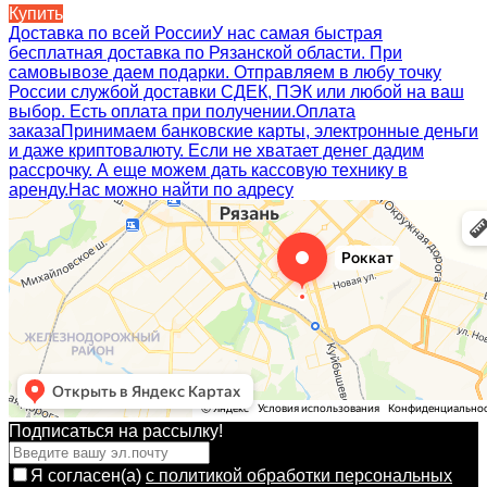
Купить
Доставка по всей России
У нас самая быстрая
бесплатная доставка по Рязанской области. При
самовывозе даем подарки. Отправляем в любу точку
России службой доставки СДЕК, ПЭК или любой на ваш
выбор. Есть оплата при получении.
Оплата
заказа
Принимаем банковские карты, электронные деньги
и даже криптовалюту. Если не хватает денег дадим
рассрочку. А еще можем дать кассовую технику в
аренду.
Нас можно найти по адресу
Подписаться на рассылкy!
Я согласен(a)
с политикой обработки персональных