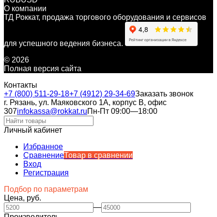
О компании
ТД Роккат, продажа торгового оборудования и сервисов
для успешного ведения бизнеса.
© 2026
Полная версия сайта
Контакты
+7 (800) 511-29-18
+7 (4912) 29-34-69
Заказать звонок
г. Рязань, ул. Маяковского 1А, корпус B, офис
307
infokassa@rokkat.ru
Пн-Пт 09:00—18:00
Личный кабинет
Избранное
Сравнение
Товар в сравнении
Вход
Регистрация
Подбор по параметрам
Цена, руб.
—
Производитель