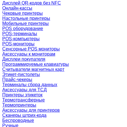
Дисплей QR-кодов без NFC
Онлайн-кассы
Чековые принтеры
Настольные принтеры
Мобильные принтеры
POS оборудование
POS-терминалы
POS-компьютеры
POS-мониторы
Сенсорные POS мониторы
Аксессуары к мониторам
Дисплеи покупателя
Программируемые клавиатуры
Считыватели магнитных карт
Этикет-пистолеты
Прайс-чекеры
Терминалы сбора данных
Аксессуары для ТСД
Принтеры этикеток
Термотрансферные
Термопринтеры
Аксессуары для принтеров
Сканеры штрих-кода
Беспроводные
Ручные