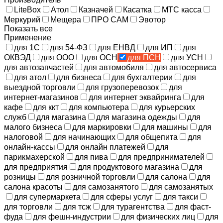
LiteBox
Атол
Казначей
Касатка
МТС касса
Меркурий
Мещера
ПРО САМ
Эвотор
Показать все
Применение
для 1С
для 54-ФЗ
для ЕНВД
для ИП
для
ОКВЭД
для ООО
для ОСН
для ПСН
для УСН
для автозапчастей
для автомобиля
для автосервиса
для атол
для бизнеса
для бухгалтерии
для
выездной торговли
для грузоперевозок
для
интернет-магазинов
для интернет эквайринга
для
кафе
для ккт
для компьютера
для курьерских
служб
для магазина
для магазина одежды
для
малого бизнеса
для маркировки
для машины
для
налоговой
для начинающих
для общепита
для
онлайн-кассы
для онлайн платежей
для
парикмахерской
для пива
для предпринимателей
для предприятия
для продуктового магазина
для
розницы
для розничной торговли
для салона
для
салона красоты
для самозанятого
для самозанятых
для супермаркета
для сферы услуг
для такси
для торговли
для тсж
для турагентства
для фаст-
фуда
для фешн-индустрии
для физических лиц
для