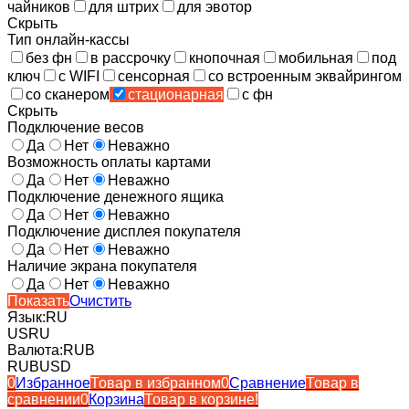
чайников
для штрих
для эвотор
Скрыть
Тип онлайн-кассы
без фн
в рассрочку
кнопочная
мобильная
под
ключ
с WIFI
сенсорная
со встроенным эквайрингом
со сканером
стационарная
с фн
Скрыть
Подключение весов
Да
Нет
Неважно
Возможность оплаты картами
Да
Нет
Неважно
Подключение денежного ящика
Да
Нет
Неважно
Подключение дисплея покупателя
Да
Нет
Неважно
Наличие экрана покупателя
Да
Нет
Неважно
Показать
Очистить
Язык:
RU
US
RU
Валюта:
RUB
RUB
USD
0
Избранное
Товар в избранном
0
Сравнение
Товар в
сравнении
0
Корзина
Товар в корзине!