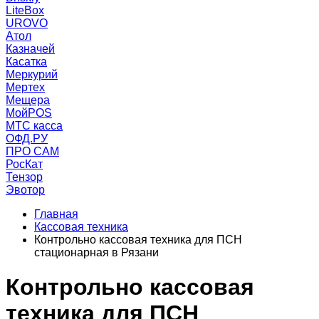
LiteBox
UROVO
Атол
Казначей
Касатка
Меркурий
Мертех
Мещера
МойPOS
МТС касса
ОФД.РУ
ПРО САМ
РосКат
Тензор
Эвотор
Главная
Кассовая техника
Контрольно кассовая техника для ПСН
стационарная в Рязани
Контрольно кассовая
техника для ПСН