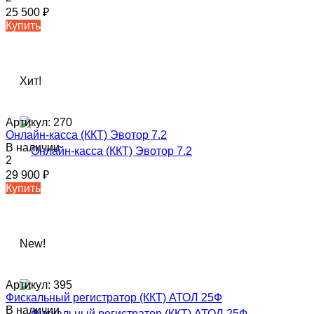
25 500
₽
Купить
Хит!
Артикул:
270
Онлайн-касса (ККТ) Эвотор 7.2
В наличии
2
29 900
₽
Купить
New!
Артикул:
395
Фискальный регистратор (ККТ) АТОЛ 25Ф
В наличии