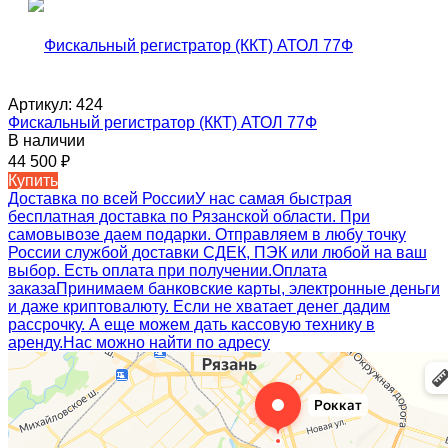
Артикул:
424
Фискальный регистратор (ККТ) АТОЛ 77Ф
В наличии
44 500
₽
Купить
Доставка по всей России
У нас самая быстрая
бесплатная доставка по Рязанской области. При
самовывозе даем подарки. Отправляем в любу точку
России службой доставки СДЕК, ПЭК или любой на ваш
выбор. Есть оплата при получении.
Оплата
заказа
Принимаем банковские карты, электронные деньги
и даже криптовалюту. Если не хватает денег дадим
рассрочку. А еще можем дать кассовую технику в
аренду.
Нас можно найти по адресу