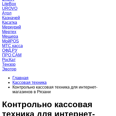
LiteBox
UROVO
Атол
Казначей
Касатка
Меркурий
Мертех
Мещера
МойPOS
МТС касса
ОФД.РУ
ПРО САМ
РосКат
Тензор
Эвотор
Главная
Кассовая техника
Контрольно кассовая техника для интернет-
магазинов в Рязани
Контрольно кассовая
техника для интернет-