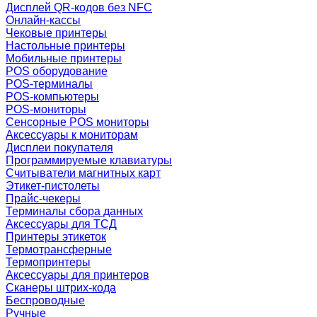
Дисплей QR-кодов без NFC
Онлайн-кассы
Чековые принтеры
Настольные принтеры
Мобильные принтеры
POS оборудование
POS-терминалы
POS-компьютеры
POS-мониторы
Сенсорные POS мониторы
Аксессуары к мониторам
Дисплеи покупателя
Программируемые клавиатуры
Считыватели магнитных карт
Этикет-пистолеты
Прайс-чекеры
Терминалы сбора данных
Аксессуары для ТСД
Принтеры этикеток
Термотрансферные
Термопринтеры
Аксессуары для принтеров
Сканеры штрих-кода
Беспроводные
Ручные