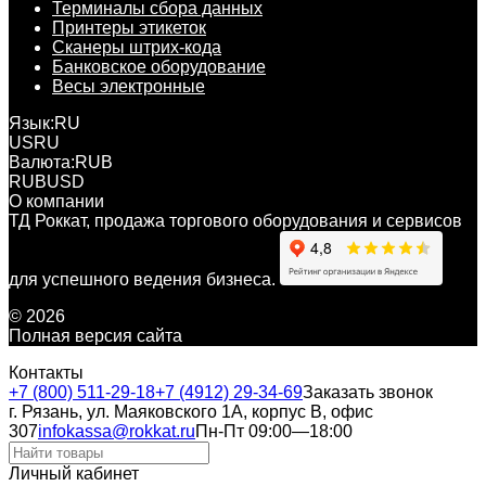
Терминалы сбора данных
Принтеры этикеток
Сканеры штрих-кода
Банковское оборудование
Весы электронные
Язык:
RU
US
RU
Валюта:
RUB
RUB
USD
О компании
ТД Роккат, продажа торгового оборудования и сервисов
для успешного ведения бизнеса.
© 2026
Полная версия сайта
Контакты
+7 (800) 511-29-18
+7 (4912) 29-34-69
Заказать звонок
г. Рязань, ул. Маяковского 1А, корпус B, офис
307
infokassa@rokkat.ru
Пн-Пт 09:00—18:00
Личный кабинет