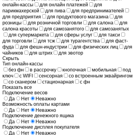
онлайн-кассы
для онлайн платежей
для
парикмахерской
для пива
для предпринимателей
для предприятия
для продуктового магазина
для
розницы
для розничной торговли
для салона
для
салона красоты
для самозанятого
для самозанятых
для супермаркета
для сферы услуг
для такси
для торговли
для тсж
для турагентства
для фаст-
фуда
для фешн-индустрии
для физических лиц
для
чайников
для штрих
для эвотор
Скрыть
Тип онлайн-кассы
без фн
в рассрочку
кнопочная
мобильная
под
ключ
с WIFI
сенсорная
со встроенным эквайрингом
со сканером
стационарная
с фн
Показать все
Подключение весов
Да
Нет
Неважно
Возможность оплаты картами
Да
Нет
Неважно
Подключение денежного ящика
Да
Нет
Неважно
Подключение дисплея покупателя
Да
Нет
Неважно