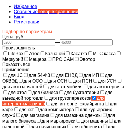
Избранное
Сравнение
Товар в сравнении
Вход
Регистрация
Подбор по параметрам
Цена, руб.
—
Производитель
LiteBox
Атол
Казначей
Касатка
МТС касса
Меркурий
Мещера
ПРО САМ
Эвотор
Показать все
Применение
для 1С
для 54-ФЗ
для ЕНВД
для ИП
для
ОКВЭД
для ООО
для ОСН
для ПСН
для УСН
для автозапчастей
для автомобиля
для автосервиса
для атол
для бизнеса
для бухгалтерии
для
выездной торговли
для грузоперевозок
для
интернет-магазинов
для интернет эквайринга
для
кафе
для ккт
для компьютера
для курьерских
служб
для магазина
для магазина одежды
для
малого бизнеса
для маркировки
для машины
для
налоговой
для начинающих
для общепита
для