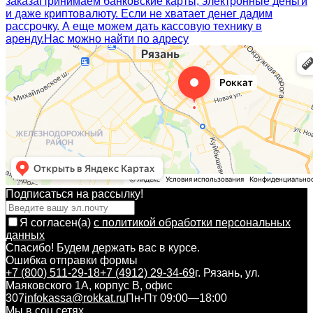
заказа
Принимаем банковские карты, электронные деньги
и даже криптовалюту. Если не хватает денег дадим
рассрочку. А еще можем дать кассовую технику в
аренду.
Нас можно найти по адресу
Подписаться на рассылкy!
Я согласен(a)
с политикой обработки персональных
данных
Спасибо! Будем держать вас в курсе.
Ошибка отправки формы
+7 (800) 511-29-18
+7 (4912) 29-34-69
г. Рязань, ул.
Маяковского 1А, корпус B, офис
307
infokassa@rokkat.ru
Пн-Пт 09:00—18:00
Мы в соц.сетях