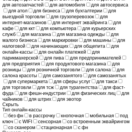
для автозапчастей
для автомобиля
для автосервиса
для атол
для бизнеса
для бухгалтерии
для
выездной торговли
для грузоперевозок
для
интернет-магазинов
для интернет эквайринга
для
кафе
для ккт
для компьютера
для курьерских
служб
для магазина
для магазина одежды
для
малого бизнеса
для маркировки
для машины
для
налоговой
для начинающих
для общепита
для
онлайн-кассы
для онлайн платежей
для
парикмахерской
для пива
для предпринимателей
для предприятия
для продуктового магазина
для
розницы
для розничной торговли
для салона
для
салона красоты
для самозанятого
для самозанятых
для супермаркета
для сферы услуг
для такси
для торговли
для тсж
для турагентства
для фаст-
фуда
для фешн-индустрии
для физических лиц
для
чайников
для штрих
для эвотор
Скрыть
Тип онлайн-кассы
без фн
в рассрочку
кнопочная
мобильная
под
ключ
с WIFI
сенсорная
со встроенным эквайрингом
со сканером
стационарная
с фн