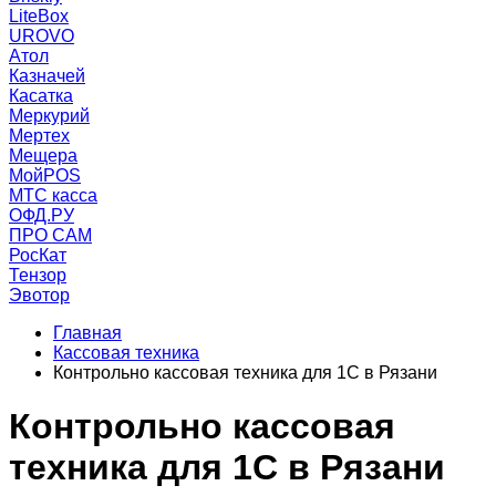
LiteBox
UROVO
Атол
Казначей
Касатка
Меркурий
Мертех
Мещера
МойPOS
МТС касса
ОФД.РУ
ПРО САМ
РосКат
Тензор
Эвотор
Главная
Кассовая техника
Контрольно кассовая техника для 1С в Рязани
Контрольно кассовая
техника для 1С в Рязани