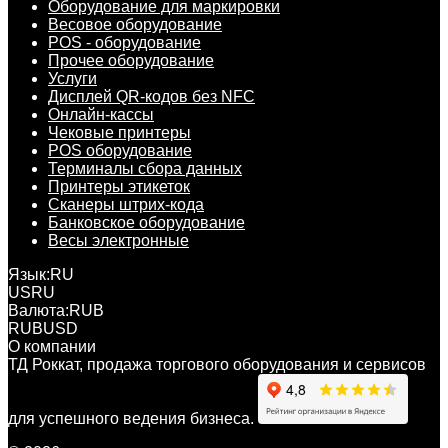
Оборудование для маркировки
Весовое оборудование
POS - оборудование
Прочее оборудование
Услуги
Дисплей QR-кодов без NFC
Онлайн-кассы
Чековые принтеры
POS оборудование
Терминалы сбора данных
Принтеры этикеток
Сканеры штрих-кода
Банковское оборудование
Весы электронные
Язык:
RU
US
RU
Валюта:
RUB
RUB
USD
О компании
ТД Роккат, продажа торгового оборудования и сервисов
для успешного ведения бизнеса.