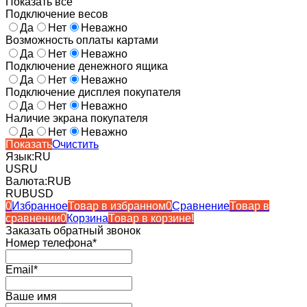
Показать все
Подключение весов
Да
Нет
Неважно
Возможность оплаты картами
Да
Нет
Неважно
Подключение денежного ящика
Да
Нет
Неважно
Подключение дисплея покупателя
Да
Нет
Неважно
Наличие экрана покупателя
Да
Нет
Неважно
Показать
Очистить
Язык:
RU
US
RU
Валюта:
RUB
RUB
USD
0
Избранное
Товар в избранном
0
Сравнение
Товар в
сравнении
0
Корзина
Товар в корзине!
Заказать обратный звонок
Номер телефона*
Email*
Ваше имя