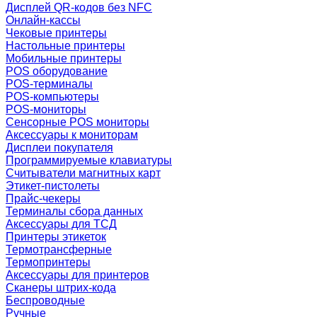
Дисплей QR-кодов без NFC
Онлайн-кассы
Чековые принтеры
Настольные принтеры
Мобильные принтеры
POS оборудование
POS-терминалы
POS-компьютеры
POS-мониторы
Сенсорные POS мониторы
Аксессуары к мониторам
Дисплеи покупателя
Программируемые клавиатуры
Считыватели магнитных карт
Этикет-пистолеты
Прайс-чекеры
Терминалы сбора данных
Аксессуары для ТСД
Принтеры этикеток
Термотрансферные
Термопринтеры
Аксессуары для принтеров
Сканеры штрих-кода
Беспроводные
Ручные