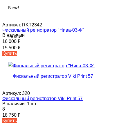
New!
Артикул:
RKT2342
Фискальный регистратор "Нива-03-Ф"
В наличии
-500
₽
16 000
₽
15 500
₽
Купить
Артикул:
320
Фискальный регистратор Viki Print 57
В наличии: 1 шт.
8
18 750
₽
Купить