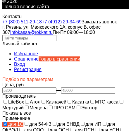
© 2026
Полная версия сайта
Контакты
+7 (800) 511-29-18
+7 (4912) 29-34-69
Заказать звонок
г. Рязань, ул. Маяковского 1А, корпус B, офис
307
infokassa@rokkat.ru
Пн-Пт 09:00—18:00
Личный кабинет
Избранное
Сравнение
Товар в сравнении
Вход
Регистрация
Подбор по параметрам
Цена, руб.
—
Производитель
LiteBox
Атол
Казначей
Касатка
МТС касса
Меркурий
Мещера
ПРО САМ
Эвотор
Показать все
Применение
для 1С
для 54-ФЗ
для ЕНВД
для ИП
для
ОКВЭД
для ООО
для ОСН
для ПСН
для УСН