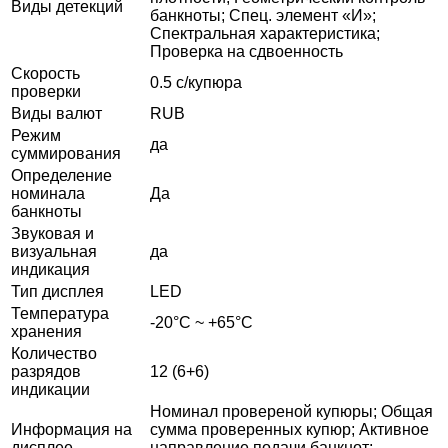
Виды детекций
банкноты; Спец. элемент «И»;
Спектральная характеристика;
Проверка на сдвоенность
Скорость
0.5 с/купюра
проверки
Виды валют
RUB
Режим
да
суммирования
Определение
номинала
Да
банкноты
Звуковая и
визуальная
да
индикация
Тип дисплея
LED
Температура
-20°С ~ +65°С
хранения
Количество
разрядов
12 (6+6)
индикации
Номинал провереной купюры; Общая
Информация на
сумма проверенных купюр; Активное
дисплее
направление подачи банкнот;