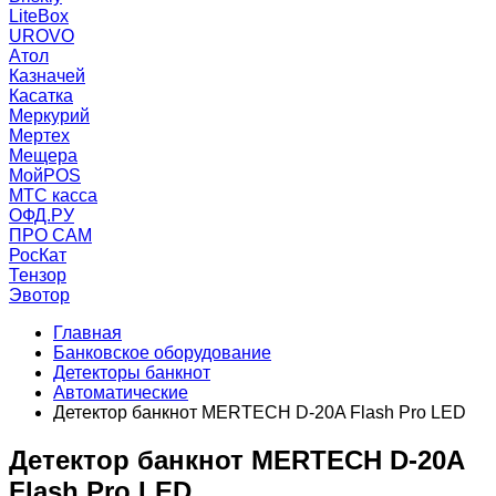
LiteBox
UROVO
Атол
Казначей
Касатка
Меркурий
Мертех
Мещера
МойPOS
МТС касса
ОФД.РУ
ПРО САМ
РосКат
Тензор
Эвотор
Главная
Банковское оборудование
Детекторы банкнот
Автоматические
Детектор банкнот MERTECH D-20A Flash Pro LED
Детектор банкнот MERTECH D-20A
Flash Pro LED