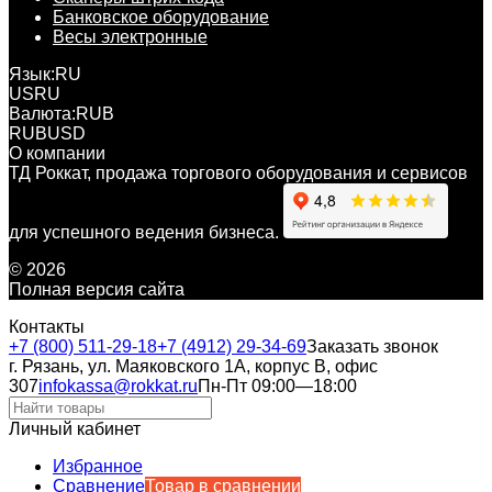
Банковское оборудование
Весы электронные
Язык:
RU
US
RU
Валюта:
RUB
RUB
USD
О компании
ТД Роккат, продажа торгового оборудования и сервисов
для успешного ведения бизнеса.
© 2026
Полная версия сайта
Контакты
+7 (800) 511-29-18
+7 (4912) 29-34-69
Заказать звонок
г. Рязань, ул. Маяковского 1А, корпус B, офис
307
infokassa@rokkat.ru
Пн-Пт 09:00—18:00
Личный кабинет
Избранное
Сравнение
Товар в сравнении