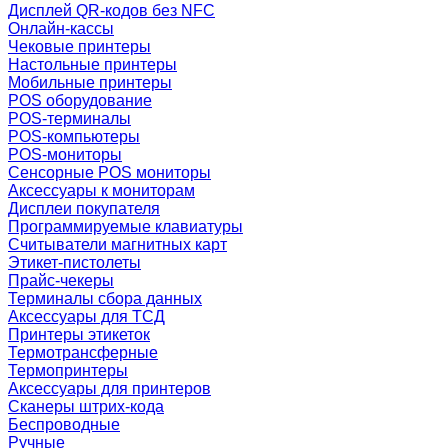
Дисплей QR-кодов без NFC
Онлайн-кассы
Чековые принтеры
Настольные принтеры
Мобильные принтеры
POS оборудование
POS-терминалы
POS-компьютеры
POS-мониторы
Сенсорные POS мониторы
Аксессуары к мониторам
Дисплеи покупателя
Программируемые клавиатуры
Считыватели магнитных карт
Этикет-пистолеты
Прайс-чекеры
Терминалы сбора данных
Аксессуары для ТСД
Принтеры этикеток
Термотрансферные
Термопринтеры
Аксессуары для принтеров
Сканеры штрих-кода
Беспроводные
Ручные