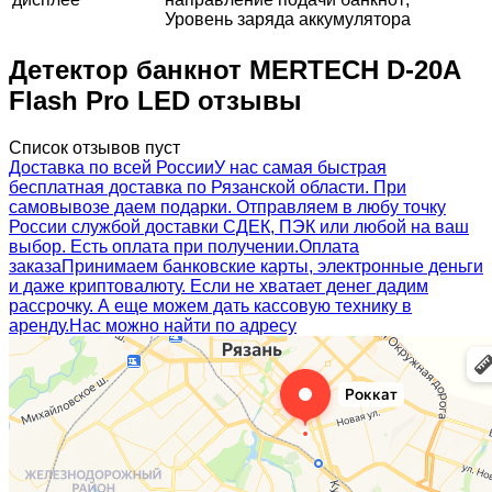
Уровень заряда аккумулятора
Детектор банкнот MERTECH D-20A
Flash Pro LED отзывы
Список отзывов пуст
Доставка по всей России
У нас самая быстрая
бесплатная доставка по Рязанской области. При
самовывозе даем подарки. Отправляем в любу точку
России службой доставки СДЕК, ПЭК или любой на ваш
выбор. Есть оплата при получении.
Оплата
заказа
Принимаем банковские карты, электронные деньги
и даже криптовалюту. Если не хватает денег дадим
рассрочку. А еще можем дать кассовую технику в
аренду.
Нас можно найти по адресу