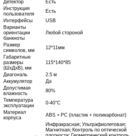
Детектор
Есть
Инструкция
Есть
пользователя
Интерфейсы
USB
Варианты
ориентации
Любой стороной
банкноты
Размер
12*11мм
символов, мм
Габаритные
размеры
115*140*85
(ШхДхВ), мм
Диагональ
2.5 м
Аккумулятор
Да
Допустимая
80%
влажность
Температура
0-40°С
эксплуатации
Материал
ABS + PC (пластик + поликарбонат)
корпуса
Инфракрасная; Ультрафиолетовая;
Магнитная; Контроль по оптической
плотности; Геометрический контроль