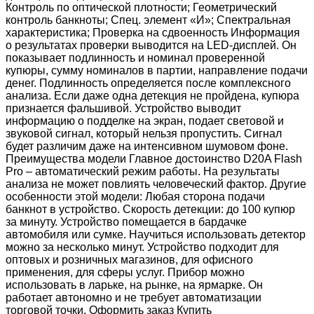
Контроль по оптической плотности; Геометрический
контроль банкноты; Спец. элемент «И»; Спектральная
характеристика; Проверка на сдвоенность Информация
о результатах проверки выводится на LED-дисплей. Он
показывает подлинность и номинал проверенной
купюры, сумму номиналов в партии, направление подачи
денег. Подлинность определяется после комплексного
анализа. Если даже одна детекция не пройдена, купюра
признается фальшивой. Устройство выводит
информацию о подделке на экран, подает световой и
звуковой сигнал, который нельзя пропустить. Сигнал
будет различим даже на интенсивном шумовом фоне.
Преимущества модели Главное достоинство D20A Flash
Pro – автоматический режим работы. На результаты
анализа не может повлиять человеческий фактор. Другие
особенности этой модели: Любая сторона подачи
банкнот в устройство. Скорость детекции: до 100 купюр
за минуту. Устройство помещается в бардачке
автомобиля или сумке. Научиться использовать детектор
можно за несколько минут. Устройство подходит для
оптовых и розничных магазинов, для офисного
применения, для сферы услуг. Прибор можно
использовать в ларьке, на рынке, на ярмарке. Он
работает автономно и не требует автоматизации
торговой точки. Оформить заказ Купить