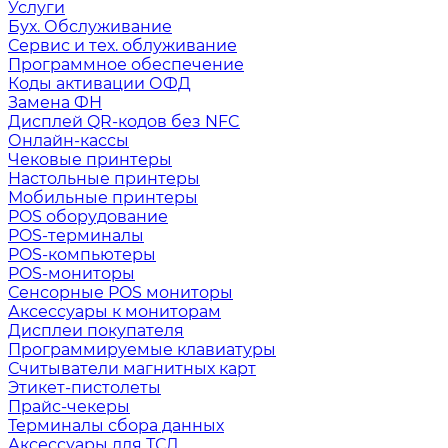
Услуги
Бух. Обслуживание
Сервис и тех. облуживание
Программное обеспечение
Коды активации ОФД
Замена ФН
Дисплей QR-кодов без NFC
Онлайн-кассы
Чековые принтеры
Настольные принтеры
Мобильные принтеры
POS оборудование
POS-терминалы
POS-компьютеры
POS-мониторы
Сенсорные POS мониторы
Аксессуары к мониторам
Дисплеи покупателя
Программируемые клавиатуры
Считыватели магнитных карт
Этикет-пистолеты
Прайс-чекеры
Терминалы сбора данных
Аксессуары для ТСД