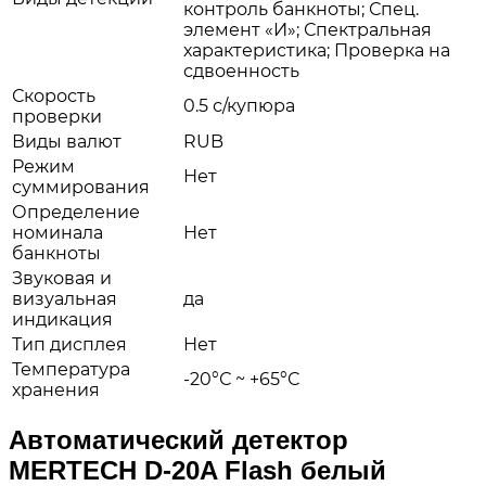
контроль банкноты; Спец.
элемент «И»; Спектральная
характеристика; Проверка на
сдвоенность
Скорость
0.5 с/купюра
проверки
Виды валют
RUB
Режим
Нет
суммирования
Определение
номинала
Нет
банкноты
Звуковая и
визуальная
да
индикация
Тип дисплея
Нет
Температура
-20°С ~ +65°С
хранения
Автоматический детектор
MERTECH D-20A Flash белый