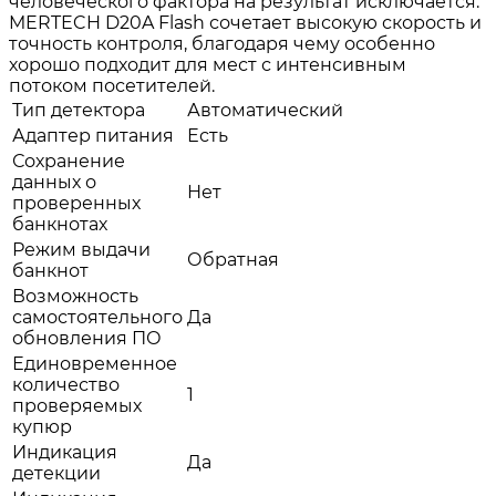
человеческого фактора на результат исключается.
MERTECH D20A Flash сочетает высокую скорость и
точность контроля, благодаря чему особенно
хорошо подходит для мест с интенсивным
потоком посетителей.
Тип детектора
Автоматический
Адаптер питания
Есть
Сохранение
данных о
Нет
проверенных
банкнотах
Режим выдачи
Обратная
банкнот
Возможность
самостоятельного
Да
обновления ПО
Единовременное
количество
1
проверяемых
купюр
Индикация
Да
детекции