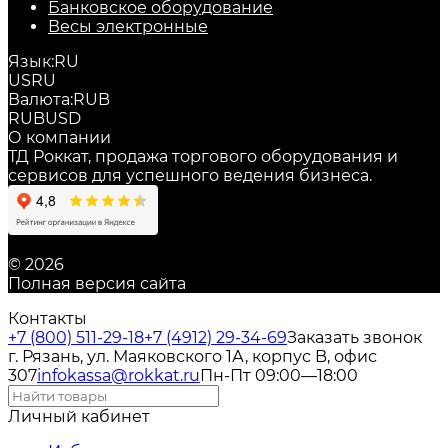
Банковское оборудование
Весы электронные
Язык:
RU
US
RU
Валюта:
RUB
RUB
USD
О компании
ТД Роккат, продажа торгового оборудования и
сервисов для успешного ведения бизнеса.
© 2026
Полная версия сайта
Контакты
+7 (800) 511-29-18
+7 (4912) 29-34-69
Заказать звонок
г. Рязань, ул. Маяковского 1А, корпус B, офис
307
infokassa@rokkat.ru
Пн-Пт 09:00—18:00
Личный кабинет