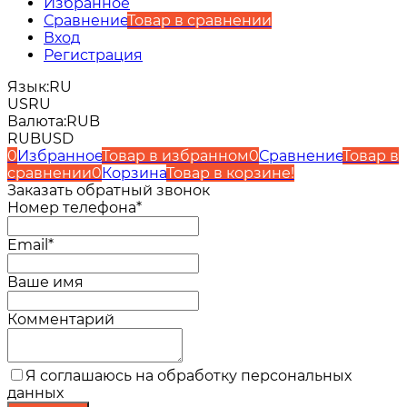
Избранное
Сравнение
Товар в сравнении
Вход
Регистрация
Язык:
RU
US
RU
Валюта:
RUB
RUB
USD
0
Избранное
Товар в избранном
0
Сравнение
Товар в
сравнении
0
Корзина
Товар в корзине!
Заказать обратный звонок
Номер телефона*
Email*
Ваше имя
Комментарий
Я соглашаюсь на обработку персональных
данных