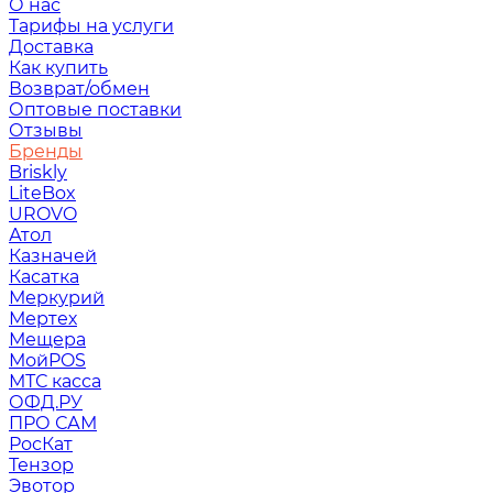
О нас
Тарифы на услуги
Доставка
Как купить
Возврат/обмен
Оптовые поставки
Отзывы
Бренды
Briskly
LiteBox
UROVO
Атол
Казначей
Касатка
Меркурий
Мертех
Мещера
МойPOS
МТС касса
ОФД.РУ
ПРО САМ
РосКат
Тензор
Эвотор