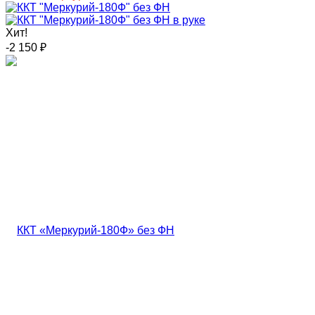
Хит!
-2 150
₽