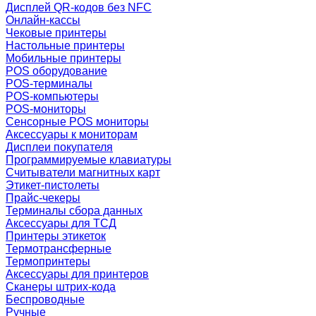
Дисплей QR-кодов без NFC
Онлайн-кассы
Чековые принтеры
Настольные принтеры
Мобильные принтеры
POS оборудование
POS-терминалы
POS-компьютеры
POS-мониторы
Сенсорные POS мониторы
Аксессуары к мониторам
Дисплеи покупателя
Программируемые клавиатуры
Считыватели магнитных карт
Этикет-пистолеты
Прайс-чекеры
Терминалы сбора данных
Аксессуары для ТСД
Принтеры этикеток
Термотрансферные
Термопринтеры
Аксессуары для принтеров
Сканеры штрих-кода
Беспроводные
Ручные