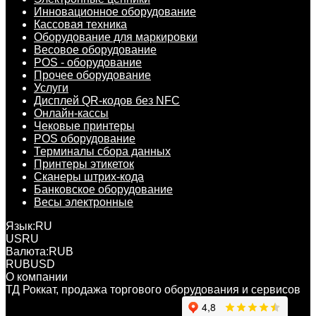
Инновационное оборудование
Кассовая техника
Оборудование для маркировки
Весовое оборудование
POS - оборудование
Прочее оборудование
Услуги
Дисплей QR-кодов без NFC
Онлайн-кассы
Чековые принтеры
POS оборудование
Терминалы сбора данных
Принтеры этикеток
Сканеры штрих-кода
Банковское оборудование
Весы электронные
Язык:
RU
US
RU
Валюта:
RUB
RUB
USD
О компании
ТД Роккат, продажа торгового оборудования и сервисов