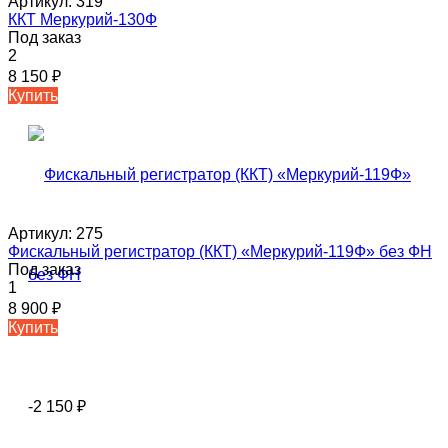
Артикул:
319
ККТ Меркурий-130Ф
Под заказ
2
8 150
₽
Купить
Артикул:
275
Фискальный регистратор (ККТ) «Меркурий-119Ф» без ФН
Под заказ
1
8 900
₽
Купить
-2 150
₽