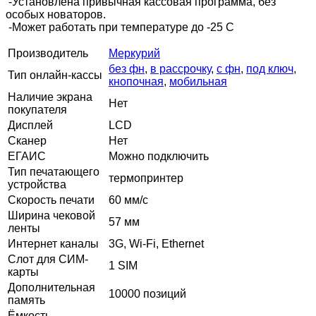
-Установлена привычная кассовая программа, без
особых новаторов.
-Может работать при температуре до -25 С
Производитель
Меркурий
без фн
,
в рассрочку
,
с фн
,
под ключ
,
Тип онлайн-кассы
кнопочная
,
мобильная
Наличие экрана
Нет
покупателя
Дисплей
LCD
Сканер
Нет
ЕГАИС
Можно подключить
Тип печатающего
термопринтер
устройства
Скорость печати
60 мм/с
Ширина чековой
57 мм
ленты
Интернет каналы
3G, Wi-Fi, Ethernet
Слот для СИМ-
1 SIM
карты
Дополнительная
10000 позиций
память
Ёмкость