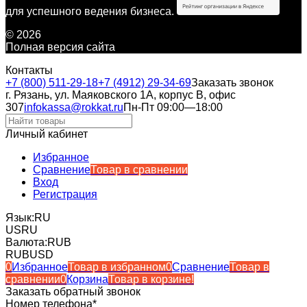
для успешного ведения бизнеса.
© 2026
Полная версия сайта
Контакты
+7 (800) 511-29-18
+7 (4912) 29-34-69
Заказать звонок
г. Рязань, ул. Маяковского 1А, корпус B, офис
307
infokassa@rokkat.ru
Пн-Пт 09:00—18:00
Личный кабинет
Избранное
Сравнение
Товар в сравнении
Вход
Регистрация
Язык:
RU
US
RU
Валюта:
RUB
RUB
USD
0
Избранное
Товар в избранном
0
Сравнение
Товар в
сравнении
0
Корзина
Товар в корзине!
Заказать обратный звонок
Номер телефона*