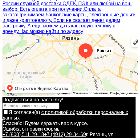
России службой доставки СДЕК, ПЭК или любой на ваш
выбор. Есть оплата при получении.
Оплата
заказа
Принимаем банковские карты, электронные деньги
и даже криптовалюту. Если не хватает денег дадим
рассрочку. А еще можем дать кассовую технику в
аренду.
Нас можно найти по адресу
Подписаться на рассылкy!
Я согласен(a)
с политикой обработки персональных
данных
Спасибо! Будем держать вас в курсе.
Ошибка отправки формы
+7 (800) 511-29-18
+7 (4912) 29-34-69
г. Рязань, ул.