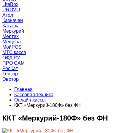
LiteBox
UROVO
Атол
Казначей
Касатка
Меркурий
Мертех
Мещера
МойPOS
МТС касса
ОФД.РУ
ПРО САМ
РосКат
Тензор
Эвотор
Главная
Кассовая техника
Онлайн-кассы
ККТ «Меркурий-180Ф» без ФН
ККТ «Меркурий-180Ф» без ФН