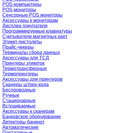
POS-компьютеры
POS-мониторы
Сенсорные POS мониторы
Аксессуары к мониторам
Дисплеи покупателя
Программируемые клавиатуры
Считыватели магнитных карт
Этикет-пистолеты
Прайс-чекеры
Терминалы сбора данных
Аксессуары для ТСД
Принтеры этикеток
Термотрансферные
Термопринтеры
Аксессуары для принтеров
Сканеры штрих-кода
Беспроводные
Ручные
Стационарные
Встраиваемые
Аксессуары к сканерам
Банковское оборудование
Детекторы банкнот
Автоматические
Портативные