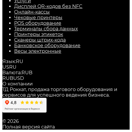
Услуги
Дисплей QR-кодов без NFC
Онлайн-кассы
Чековые принтеры
POS оборудование
Терминалы сбора данных
Принтеры этикеток
Сканеры штрих-кода
Банковское оборудование
Весы электронные
Язык:
RU
US
RU
Валюта:
RUB
RUB
USD
О компании
ТД Роккат, продажа торгового оборудования и
сервисов для успешного ведения бизнеса.
© 2026
Полная версия сайта