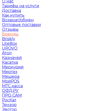
О нас
Тарифы на услуги
Доставка
Как купить
Возврат/обмен
Оптовые поставки
Отзывы
Бренды
Briskly
LiteBox
UROVO
Атол
Казначей
Касатка
Меркурий
Мертех
Мещера
МойPOS
МТС касса
ОФД.РУ
ПРО САМ
РосКат
Тензор
Эвотор