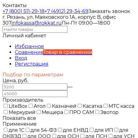
Контакты
+7 (800) 511-29-18
+7 (4912) 29-34-69
Заказать звонок
г. Рязань, ул. Маяковского 1А, корпус B, офис
307
infokassa@rokkat.ru
Пн-Пт 09:00—18:00
Личный кабинет
Избранное
Сравнение
Товар в сравнении
Вход
Регистрация
Подбор по параметрам
Цена, руб.
—
Производитель
LiteBox
Атол
Казначей
Касатка
МТС касса
Меркурий
Мещера
ПРО САМ
Эвотор
Показать все
Применение
для 1С
для 54-ФЗ
для ЕНВД
для ИП
для
ОКВЭД
для ООО
для ОСН
для ПСН
для УСН