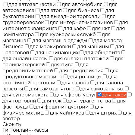
для автозапчастей
для автомобиля
для
автосервиса
для атол
для бизнеса
для
бухгалтерии
для выездной торговли
для
грузоперевозок
для интернет-магазинов
для
интернет эквайринга
для кафе
для ккт
для
компьютера
для курьерских служб
для
магазина
для магазина одежды
для малого
бизнеса
для маркировки
для машины
для
налоговой
для начинающих
для общепита
для онлайн-кассы
для онлайн платежей
для
парикмахерской
для пива
для
предпринимателей
для предприятия
для
продуктового магазина
для розницы
для
розничной торговли
для салона
для салона
красоты
для самозанятого
для самозанятых
для супермаркета
для сферы услуг
для такси
для торговли
для тсж
для турагентства
для
фаст-фуда
для фешн-индустрии
для
физических лиц
для чайников
для штрих
для
эвотор
Скрыть
Тип онлайн-кассы