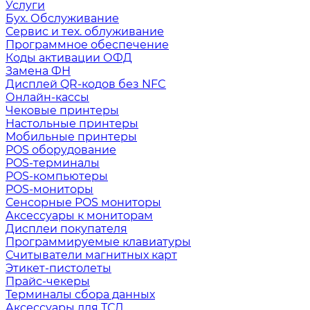
Услуги
Бух. Обслуживание
Сервис и тех. облуживание
Программное обеспечение
Коды активации ОФД
Замена ФН
Дисплей QR-кодов без NFC
Онлайн-кассы
Чековые принтеры
Настольные принтеры
Мобильные принтеры
POS оборудование
POS-терминалы
POS-компьютеры
POS-мониторы
Сенсорные POS мониторы
Аксессуары к мониторам
Дисплеи покупателя
Программируемые клавиатуры
Считыватели магнитных карт
Этикет-пистолеты
Прайс-чекеры
Терминалы сбора данных
Аксессуары для ТСД