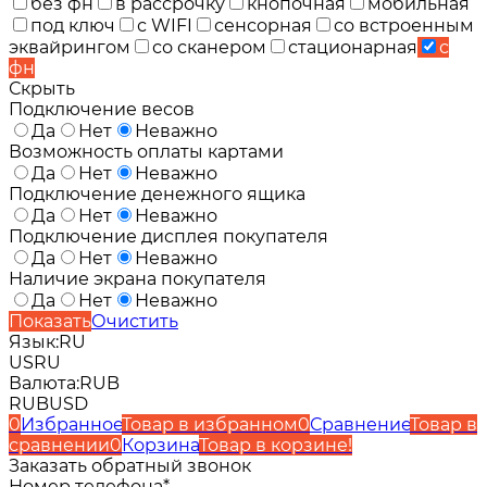
без фн
в рассрочку
кнопочная
мобильная
под ключ
с WIFI
сенсорная
со встроенным
эквайрингом
со сканером
стационарная
с
фн
Скрыть
Подключение весов
Да
Нет
Неважно
Возможность оплаты картами
Да
Нет
Неважно
Подключение денежного ящика
Да
Нет
Неважно
Подключение дисплея покупателя
Да
Нет
Неважно
Наличие экрана покупателя
Да
Нет
Неважно
Показать
Очистить
Язык:
RU
US
RU
Валюта:
RUB
RUB
USD
0
Избранное
Товар в избранном
0
Сравнение
Товар в
сравнении
0
Корзина
Товар в корзине!
Заказать обратный звонок
Номер телефона*