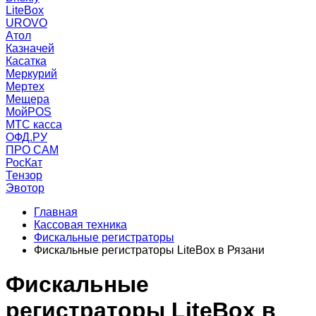
LiteBox
UROVO
Атол
Казначей
Касатка
Меркурий
Мертех
Мещера
МойPOS
МТС касса
ОФД.РУ
ПРО САМ
РосКат
Тензор
Эвотор
Главная
Кассовая техника
Фискальные регистраторы
Фискальные регистраторы LiteBox в Рязани
Фискальные
регистраторы LiteBox в