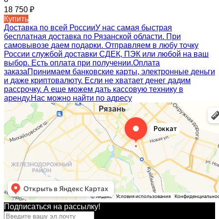
18 750
₽
Купить
Доставка по всей России
У нас самая быстрая
бесплатная доставка по Рязанской области. При
самовывозе даем подарки. Отправляем в любу точку
России службой доставки СДЕК, ПЭК или любой на ваш
выбор. Есть оплата при получении.
Оплата
заказа
Принимаем банковские карты, электронные деньги
и даже криптовалюту. Если не хватает денег дадим
рассрочку. А еще можем дать кассовую технику в
аренду.
Нас можно найти по адресу
Подписаться на рассылкy!