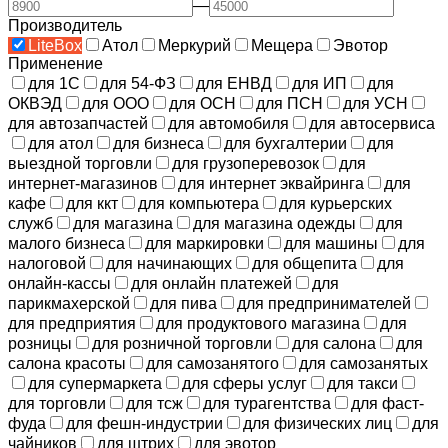
—
Производитель
LiteBox
Атол
Меркурий
Мещера
Эвотор
Применение
для 1С
для 54-ФЗ
для ЕНВД
для ИП
для
ОКВЭД
для ООО
для ОСН
для ПСН
для УСН
для автозапчастей
для автомобиля
для автосервиса
для атол
для бизнеса
для бухгалтерии
для
выездной торговли
для грузоперевозок
для
интернет-магазинов
для интернет эквайринга
для
кафе
для ккт
для компьютера
для курьерских
служб
для магазина
для магазина одежды
для
малого бизнеса
для маркировки
для машины
для
налоговой
для начинающих
для общепита
для
онлайн-кассы
для онлайн платежей
для
парикмахерской
для пива
для предпринимателей
для предприятия
для продуктового магазина
для
розницы
для розничной торговли
для салона
для
салона красоты
для самозанятого
для самозанятых
для супермаркета
для сферы услуг
для такси
для торговли
для тсж
для турагентства
для фаст-
фуда
для фешн-индустрии
для физических лиц
для
чайников
для штрих
для эвотор