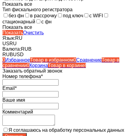
Показать все
Тип фискального регистратора
без фн
в рассрочку
под ключ
с WIFI
стационарный
с фн
Показать все
Показать
Очистить
Язык:
RU
US
RU
Валюта:
RUB
RUB
USD
0
Избранное
Товар в избранном
0
Сравнение
Товар в
сравнении
0
Корзина
Товар в корзине!
Заказать обратный звонок
Номер телефона*
Email*
Ваше имя
Комментарий
Я соглашаюсь на обработку персональных данных