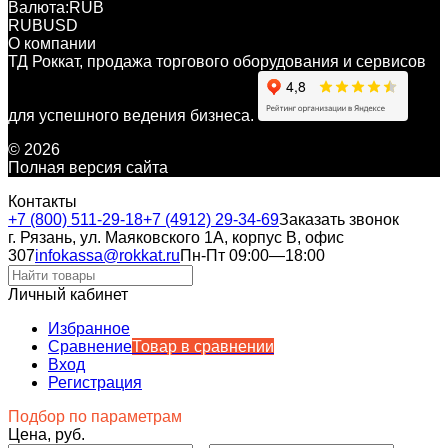
Валюта:
RUB
RUB
USD
О компании
ТД Роккат, продажа торгового оборудования и сервисов
для успешного ведения бизнеса.
© 2026
Полная версия сайта
Контакты
+7 (800) 511-29-18
+7 (4912) 29-34-69
Заказать звонок
г. Рязань, ул. Маяковского 1А, корпус B, офис
307
infokassa@rokkat.ru
Пн-Пт 09:00—18:00
Личный кабинет
Избранное
Сравнение
Товар в сравнении
Вход
Регистрация
Подбор по параметрам
Цена, руб.