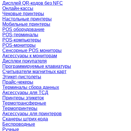
Дисплей QR-кодов без NFC
Онлайн-кассы
Чековые принтеры
Настольные принтеры
Мобильные принтеры
POS оборудование
POS-терминалы
POS-компьютеры
POS-мониторы
Сенсорные POS мониторы
Аксессуары к мониторам
Дисплеи покупателя
Программируемые клавиатуры
Считыватели магнитных карт
Этикет-пистолеты
Прайс-чекеры
Терминалы сбора данных
Аксессуары для ТСД
Принтеры этикеток
Термотрансферные
Термопринтеры
Аксессуары для принтеров
Сканеры штрих-кода
Беспроводные
Ручные