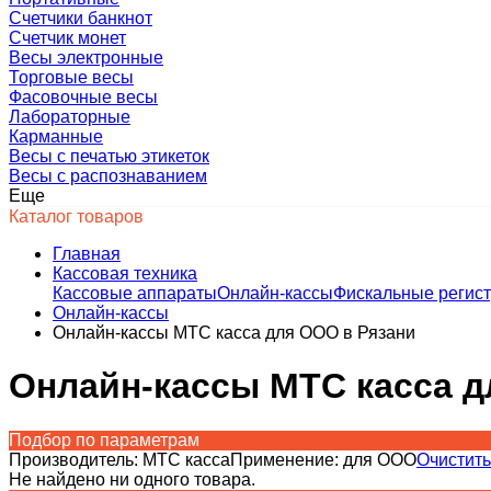
Счетчики банкнот
Счетчик монет
Весы электронные
Торговые весы
Фасовочные весы
Лабораторные
Карманные
Весы с печатью этикеток
Весы с распознаванием
Еще
Каталог товаров
Главная
Кассовая техника
Кассовые аппараты
Онлайн-кассы
Фискальные регис
Онлайн-кассы
Онлайн-кассы МТС касса для ООО в Рязани
Онлайн-кассы МТС касса д
Подбор по параметрам
Производитель:
МТС касса
Применение:
для ООО
Очистить
Не найдено ни одного товара.