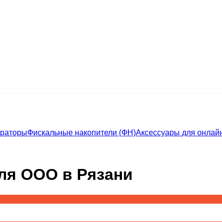
траторы
Фискальные накопители (ФН)
Аксессуары для онлайн
ля ООО в Рязани