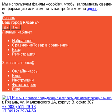
Мы используем файлы «cookie», чтобы запоминать сведен
информацию или изменить настройки можно
здесь
.
×
Рязань
Ваш город
Рязань
?
Личный кабинет
Избранное
Сравнение
Товар в сравнении
Вход
Регистрация
Заказать звонок
0
Онлайн-кассы
Блог
Инструкции
Фотогалерея
Еще
Торговое оборудование и сервисы для автоматизации бизне
г. Рязань, ул. Маяковского 1А, корпус B, офис 307
+7 (800) 511-29-18
+7 (4912) 29-34-69