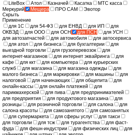
LiteBox
Атол
Казначей
Касатка
МТС касса
Меркурий
Мещера
ПРО САМ
Эвотор
Скрыть
Применение
для 1С
для 54-ФЗ
для ЕНВД
для ИП
для
ОКВЭД
для ООО
для ОСН
для ПСН
для УСН
для автозапчастей
для автомобиля
для автосервиса
для атол
для бизнеса
для бухгалтерии
для
выездной торговли
для грузоперевозок
для
интернет-магазинов
для интернет эквайринга
для
кафе
для ккт
для компьютера
для курьерских
служб
для магазина
для магазина одежды
для
малого бизнеса
для маркировки
для машины
для
налоговой
для начинающих
для общепита
для
онлайн-кассы
для онлайн платежей
для
парикмахерской
для пива
для предпринимателей
для предприятия
для продуктового магазина
для
розницы
для розничной торговли
для салона
для
салона красоты
для самозанятого
для самозанятых
для супермаркета
для сферы услуг
для такси
для торговли
для тсж
для турагентства
для фаст-
фуда
для фешн-индустрии
для физических лиц
для
чайников
для штрих
для эвотор