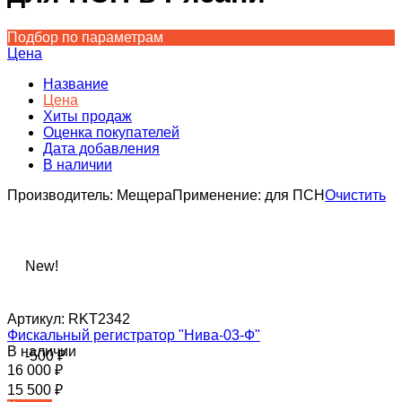
Подбор по параметрам
Цена
Название
Цена
Хиты продаж
Оценка покупателей
Дата добавления
В наличии
Производитель:
Мещера
Применение:
для ПСН
Очистить
New!
Артикул:
RKT2342
Фискальный регистратор "Нива-03-Ф"
В наличии
-500
₽
16 000
₽
15 500
₽