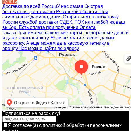
Купить
Доставка по всей России
У нас самая быстрая
бесплатная доставка по Рязанской области. При
самовывозе даем подарки. Отправляем в любу точку
России службой доставки СДЕК, ПЭК или любой на ваш
выбор. Есть оплата при получении.
Оплата
заказа
Принимаем банковские карты, электронные деньги
и даже криптовалюту. Если не хватает денег дадим
рассрочку. А еще можем дать кассовую технику в
аренду.
Нас можно найти по адресу
Подписаться на рассылкy!
Я согласен(a)
с политикой обработки персональных
данных