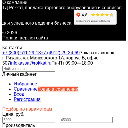
О компании
ТД Роккат, продажа торгового оборудования и сервисов
для успешного ведения бизнеса.
© 2026
Полная версия сайта
Контакты
+7 (800) 511-29-18
+7 (4912) 29-34-69
Заказать звонок
г. Рязань, ул. Маяковского 1А, корпус B, офис
307
infokassa@rokkat.ru
Пн-Пт 09:00—18:00
Личный кабинет
Избранное
Сравнение
Товар в сравнении
Вход
Регистрация
Подбор по параметрам
Цена, руб.
—
Производитель