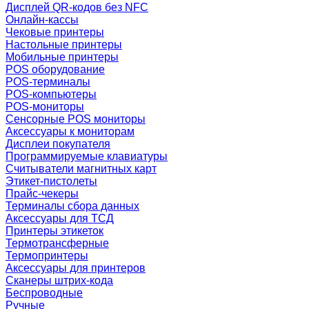
Дисплей QR-кодов без NFC
Онлайн-кассы
Чековые принтеры
Настольные принтеры
Мобильные принтеры
POS оборудование
POS-терминалы
POS-компьютеры
POS-мониторы
Сенсорные POS мониторы
Аксессуары к мониторам
Дисплеи покупателя
Программируемые клавиатуры
Считыватели магнитных карт
Этикет-пистолеты
Прайс-чекеры
Терминалы сбора данных
Аксессуары для ТСД
Принтеры этикеток
Термотрансферные
Термопринтеры
Аксессуары для принтеров
Сканеры штрих-кода
Беспроводные
Ручные