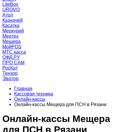
LiteBox
UROVO
Атол
Казначей
Касатка
Меркурий
Мертех
Мещера
МойPOS
МТС касса
ОФД.РУ
ПРО САМ
РосКат
Тензор
Эвотор
Главная
Кассовая техника
Онлайн-кассы
Онлайн-кассы Мещера для ПСН в Рязани
Онлайн-кассы Мещера
для ПСН в Рязани