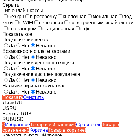
Скрыть
Тип онлайн-кассы
без фн
в рассрочку
кнопочная
мобильная
под
ключ
с WIFI
сенсорная
со встроенным эквайрингом
со сканером
стационарная
с фн
Показать все
Подключение весов
Да
Нет
Неважно
Возможность оплаты картами
Да
Нет
Неважно
Подключение денежного ящика
Да
Нет
Неважно
Подключение дисплея покупателя
Да
Нет
Неважно
Наличие экрана покупателя
Да
Нет
Неважно
Показать
Очистить
Язык:
RU
US
RU
Валюта:
RUB
RUB
USD
0
Избранное
Товар в избранном
0
Сравнение
Товар в
сравнении
0
Корзина
Товар в корзине!
Заказать обратный звонок