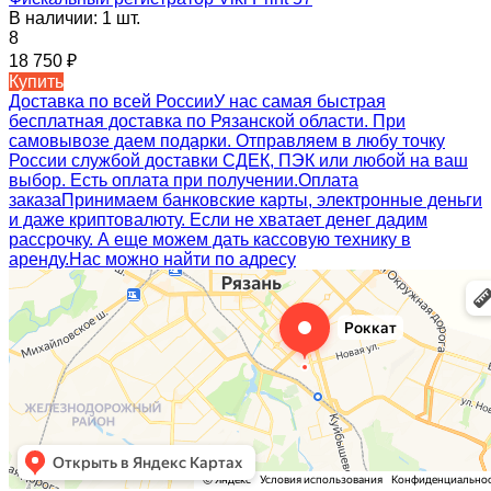
В наличии: 1 шт.
8
18 750
₽
Купить
Доставка по всей России
У нас самая быстрая
бесплатная доставка по Рязанской области. При
самовывозе даем подарки. Отправляем в любу точку
России службой доставки СДЕК, ПЭК или любой на ваш
выбор. Есть оплата при получении.
Оплата
заказа
Принимаем банковские карты, электронные деньги
и даже криптовалюту. Если не хватает денег дадим
рассрочку. А еще можем дать кассовую технику в
аренду.
Нас можно найти по адресу