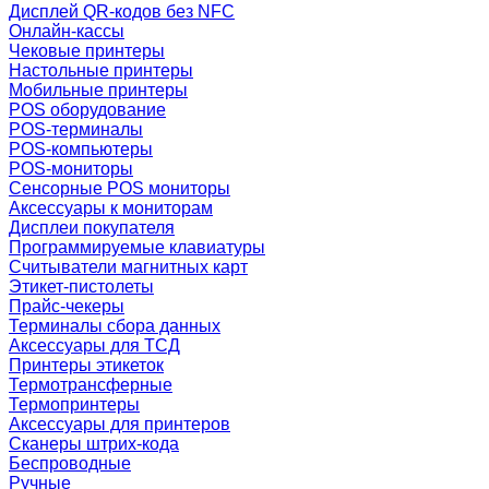
Дисплей QR-кодов без NFC
Онлайн-кассы
Чековые принтеры
Настольные принтеры
Мобильные принтеры
POS оборудование
POS-терминалы
POS-компьютеры
POS-мониторы
Сенсорные POS мониторы
Аксессуары к мониторам
Дисплеи покупателя
Программируемые клавиатуры
Считыватели магнитных карт
Этикет-пистолеты
Прайс-чекеры
Терминалы сбора данных
Аксессуары для ТСД
Принтеры этикеток
Термотрансферные
Термопринтеры
Аксессуары для принтеров
Сканеры штрих-кода
Беспроводные
Ручные