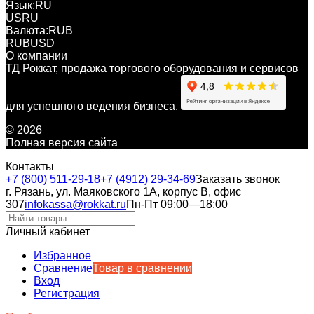
Язык:
RU
US
RU
Валюта:
RUB
RUB
USD
О компании
ТД Роккат, продажа торгового оборудования и сервисов
для успешного ведения бизнеса.
© 2026
Полная версия сайта
Контакты
+7 (800) 511-29-18
+7 (4912) 29-34-69
Заказать звонок
г. Рязань, ул. Маяковского 1А, корпус B, офис
307
infokassa@rokkat.ru
Пн-Пт 09:00—18:00
Личный кабинет
Избранное
Сравнение
Товар в сравнении
Вход
Регистрация