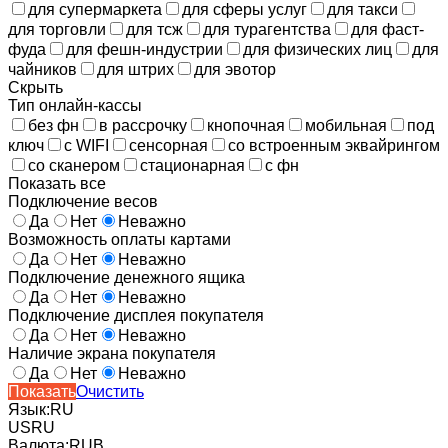
для супермаркета
для сферы услуг
для такси
для торговли
для тсж
для турагентства
для фаст-
фуда
для фешн-индустрии
для физических лиц
для
чайников
для штрих
для эвотор
Скрыть
Тип онлайн-кассы
без фн
в рассрочку
кнопочная
мобильная
под
ключ
с WIFI
сенсорная
со встроенным эквайрингом
со сканером
стационарная
с фн
Показать все
Подключение весов
Да
Нет
Неважно
Возможность оплаты картами
Да
Нет
Неважно
Подключение денежного ящика
Да
Нет
Неважно
Подключение дисплея покупателя
Да
Нет
Неважно
Наличие экрана покупателя
Да
Нет
Неважно
Показать
Очистить
Язык:
RU
US
RU
Валюта:
RUB