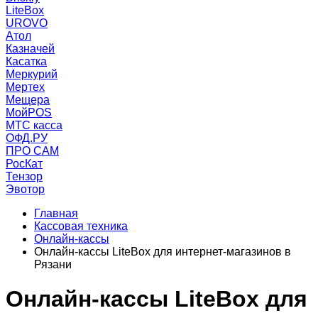
LiteBox
UROVO
Атол
Казначей
Касатка
Меркурий
Мертех
Мещера
МойPOS
МТС касса
ОФД.РУ
ПРО САМ
РосКат
Тензор
Эвотор
Главная
Кассовая техника
Онлайн-кассы
Онлайн-кассы LiteBox для интернет-магазинов в
Рязани
Онлайн-кассы LiteBox для