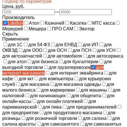
Подбор по параметрам
Цена, руб.
—
Производитель
LiteBox
Атол
Казначей
Касатка
МТС касса
Меркурий
Мещера
ПРО САМ
Эвотор
Скрыть
Применение
для 1С
для 54-ФЗ
для ЕНВД
для ИП
для
ОКВЭД
для ООО
для ОСН
для ПСН
для УСН
для автозапчастей
для автомобиля
для автосервиса
для атол
для бизнеса
для бухгалтерии
для
выездной торговли
для грузоперевозок
для
интернет-магазинов
для интернет эквайринга
для
кафе
для ккт
для компьютера
для курьерских
служб
для магазина
для магазина одежды
для
малого бизнеса
для маркировки
для машины
для
налоговой
для начинающих
для общепита
для
онлайн-кассы
для онлайн платежей
для
парикмахерской
для пива
для предпринимателей
для предприятия
для продуктового магазина
для
розницы
для розничной торговли
для салона
для
салона красоты
для самозанятого
для самозанятых