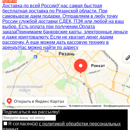
Купить
Доставка по всей России
У нас самая быстрая
бесплатная доставка по Рязанской области. При
самовывозе даем подарки. Отправляем в любу точку
России службой доставки СДЕК, ПЭК или любой на ваш
выбор. Есть оплата при получении.
Оплата
заказа
Принимаем банковские карты, электронные деньги
и даже криптовалюту. Если не хватает денег дадим
рассрочку. А еще можем дать кассовую технику в
аренду.
Нас можно найти по адресу
Подписаться на рассылкy!
Я согласен(a)
с политикой обработки персональных
данных