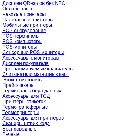
Дисплей QR-кодов без NFC
Онлайн-кассы
Чековые принтеры
Настольные принтеры
Мобильные принтеры
POS оборудование
POS-терминалы
POS-компьютеры
POS-мониторы
Сенсорные POS мониторы
Аксессуары к мониторам
Дисплеи покупателя
Программируемые клавиатуры
Считыватели магнитных карт
Этикет-пистолеты
Прайс-чекеры
Терминалы сбора данных
Аксессуары для ТСД
Принтеры этикеток
Термотрансферные
Термопринтеры
Аксессуары для принтеров
Сканеры штрих-кода
Беспроводные
Ручные