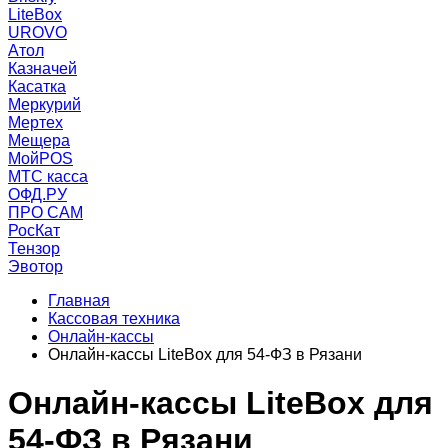
LiteBox
UROVO
Атол
Казначей
Касатка
Меркурий
Мертех
Мещера
МойPOS
МТС касса
ОФД.РУ
ПРО САМ
РосКат
Тензор
Эвотор
Главная
Кассовая техника
Онлайн-кассы
Онлайн-кассы LiteBox для 54-ФЗ в Рязани
Онлайн-кассы LiteBox для
54-ФЗ в Рязани