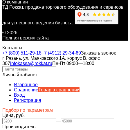
О компании
ТД Роккат, продажа торгового оборудования и сервисов
для успешного ведения бизнеса.
© 2026
Полная версия сайта
Контакты
+7 (800) 511-29-18
+7 (4912) 29-34-69
Заказать звонок
г. Рязань, ул. Маяковского 1А, корпус B, офис
307
infokassa@rokkat.ru
Пн-Пт 09:00—18:00
Личный кабинет
Избранное
Сравнение
Товар в сравнении
Вход
Регистрация
Подбор по параметрам
Цена, руб.
—
Производитель