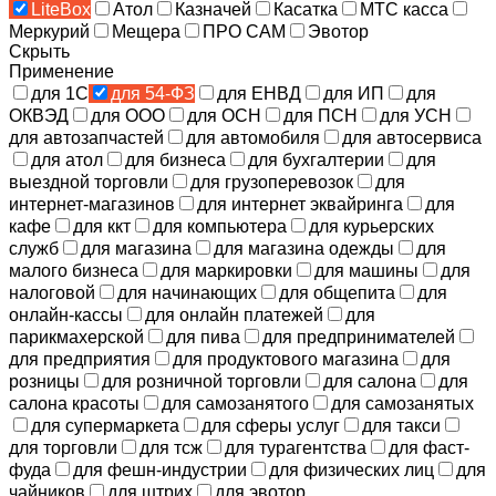
LiteBox
Атол
Казначей
Касатка
МТС касса
Меркурий
Мещера
ПРО САМ
Эвотор
Скрыть
Применение
для 1С
для 54-ФЗ
для ЕНВД
для ИП
для
ОКВЭД
для ООО
для ОСН
для ПСН
для УСН
для автозапчастей
для автомобиля
для автосервиса
для атол
для бизнеса
для бухгалтерии
для
выездной торговли
для грузоперевозок
для
интернет-магазинов
для интернет эквайринга
для
кафе
для ккт
для компьютера
для курьерских
служб
для магазина
для магазина одежды
для
малого бизнеса
для маркировки
для машины
для
налоговой
для начинающих
для общепита
для
онлайн-кассы
для онлайн платежей
для
парикмахерской
для пива
для предпринимателей
для предприятия
для продуктового магазина
для
розницы
для розничной торговли
для салона
для
салона красоты
для самозанятого
для самозанятых
для супермаркета
для сферы услуг
для такси
для торговли
для тсж
для турагентства
для фаст-
фуда
для фешн-индустрии
для физических лиц
для
чайников
для штрих
для эвотор