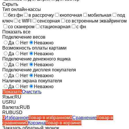
Скрыть
Тип онлайн-кассы
без фн
в рассрочку
кнопочная
мобильная
под
ключ
с WIFI
сенсорная
со встроенным эквайрингом
со сканером
стационарная
с фн
Показать все
Подключение весов
Да
Нет
Неважно
Возможность оплаты картами
Да
Нет
Неважно
Подключение денежного ящика
Да
Нет
Неважно
Подключение дисплея покупателя
Да
Нет
Неважно
Наличие экрана покупателя
Да
Нет
Неважно
Показать
Очистить
Язык:
RU
US
RU
Валюта:
RUB
RUB
USD
0
Избранное
Товар в избранном
0
Сравнение
Товар в
сравнении
0
Корзина
Товар в корзине!
Заказать обратный звонок