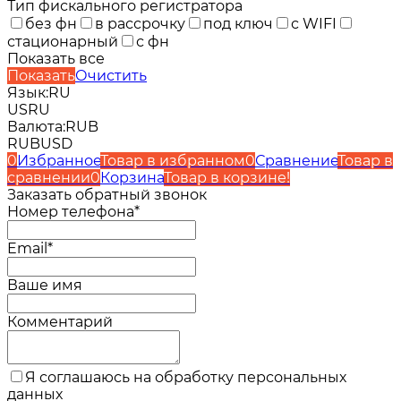
Тип фискального регистратора
без фн
в рассрочку
под ключ
с WIFI
стационарный
с фн
Показать все
Показать
Очистить
Язык:
RU
US
RU
Валюта:
RUB
RUB
USD
0
Избранное
Товар в избранном
0
Сравнение
Товар в
сравнении
0
Корзина
Товар в корзине!
Заказать обратный звонок
Номер телефона*
Email*
Ваше имя
Комментарий
Я соглашаюсь на обработку персональных
данных