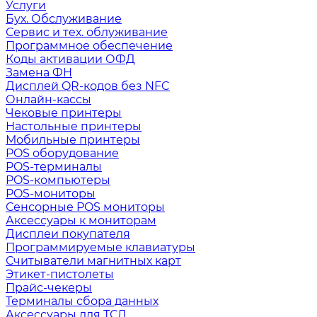
Услуги
Бух. Обслуживание
Сервис и тех. облуживание
Программное обеспечение
Коды активации ОФД
Замена ФН
Дисплей QR-кодов без NFC
Онлайн-кассы
Чековые принтеры
Настольные принтеры
Мобильные принтеры
POS оборудование
POS-терминалы
POS-компьютеры
POS-мониторы
Сенсорные POS мониторы
Аксессуары к мониторам
Дисплеи покупателя
Программируемые клавиатуры
Считыватели магнитных карт
Этикет-пистолеты
Прайс-чекеры
Терминалы сбора данных
Аксессуары для ТСД