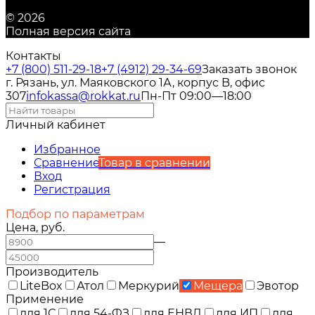
© 2026
Полная версия сайта
Контакты
+7 (800) 511-29-18
+7 (4912) 29-34-69
Заказать звонок
г. Рязань, ул. Маяковского 1А, корпус B, офис
307
infokassa@rokkat.ru
Пн-Пт 09:00—18:00
Личный кабинет
Избранное
Сравнение
Товар в сравнении
Вход
Регистрация
Подбор по параметрам
Цена, руб.
—
Производитель
LiteBox
Атол
Меркурий
Мещера
Эвотор
Применение
для 1С
для 54-ФЗ
для ЕНВД
для ИП
для