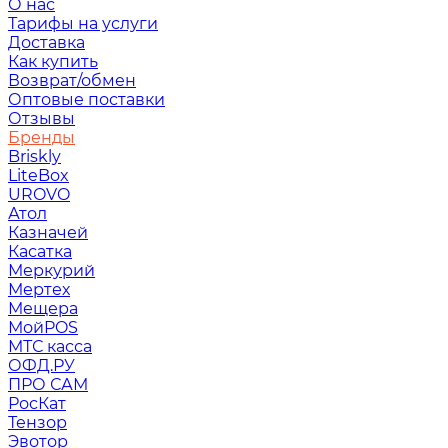
О нас
Тарифы на услуги
Доставка
Как купить
Возврат/обмен
Оптовые поставки
Отзывы
Бренды
Briskly
LiteBox
UROVO
Атол
Казначей
Касатка
Меркурий
Мертех
Мещера
МойPOS
МТС касса
ОФД.РУ
ПРО САМ
РосКат
Тензор
Эвотор