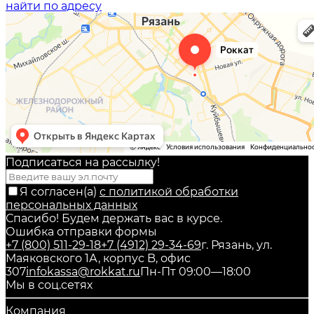
найти по адресу
Подписаться на рассылкy!
Я согласен(a)
с политикой обработки
персональных данных
Спасибо! Будем держать вас в курсе.
Ошибка отправки формы
+7 (800) 511-29-18
+7 (4912) 29-34-69
г. Рязань, ул.
Маяковского 1А, корпус B, офис
307
infokassa@rokkat.ru
Пн-Пт 09:00—18:00
Мы в соц.сетях
Компания