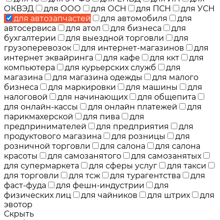
ОКВЭД
для ООО
для ОСН
для ПСН
для УСН
для автозапчастей
для автомобиля
для
автосервиса
для атол
для бизнеса
для
бухгалтерии
для выездной торговли
для
грузоперевозок
для интернет-магазинов
для
интернет эквайринга
для кафе
для ккт
для
компьютера
для курьерских служб
для
магазина
для магазина одежды
для малого
бизнеса
для маркировки
для машины
для
налоговой
для начинающих
для общепита
для онлайн-кассы
для онлайн платежей
для
парикмахерской
для пива
для
предпринимателей
для предприятия
для
продуктового магазина
для розницы
для
розничной торговли
для салона
для салона
красоты
для самозанятого
для самозанятых
для супермаркета
для сферы услуг
для такси
для торговли
для тсж
для турагентства
для
фаст-фуда
для фешн-индустрии
для
физических лиц
для чайников
для штрих
для
эвотор
Скрыть