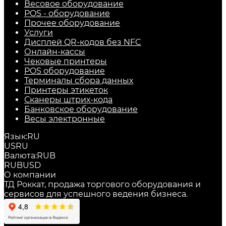
Весовое оборудование
POS - оборудование
Прочее оборудование
Услуги
Дисплей QR-кодов без NFC
Онлайн-кассы
Чековые принтеры
POS оборудование
Терминалы сбора данных
Принтеры этикеток
Сканеры штрих-кода
Банковское оборудование
Весы электронные
Язык:
RU
US
RU
Валюта:
RUB
RUB
USD
О компании
ТД Роккат, продажа торгового оборудования и
сервисов для успешного ведения бизнеса.