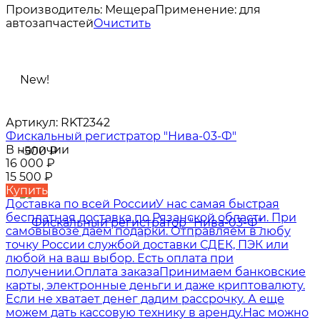
Производитель:
Мещера
Применение:
для
автозапчастей
Очистить
New!
Артикул:
RKT2342
Фискальный регистратор "Нива-03-Ф"
В наличии
-500
₽
16 000
₽
15 500
₽
Купить
Доставка по всей России
У нас самая быстрая
бесплатная доставка по Рязанской области. При
самовывозе даем подарки. Отправляем в любу
точку России службой доставки СДЕК, ПЭК или
любой на ваш выбор. Есть оплата при
получении.
Оплата заказа
Принимаем банковские
карты, электронные деньги и даже криптовалюту.
Если не хватает денег дадим рассрочку. А еще
можем дать кассовую технику в аренду.
Нас можно