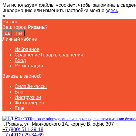
Мы используем файлы «cookie», чтобы запоминать сведен
информацию или изменить настройки можно
здесь
.
×
Рязань
Ваш город
Рязань
?
Личный кабинет
Избранное
Сравнение
Товар в сравнении
Вход
Регистрация
Заказать звонок
0
Онлайн-кассы
Блог
Инструкции
Фотогалерея
Еще
Торговое оборудование и сервисы для автоматизации бизне
г. Рязань, ул. Маяковского 1А, корпус B, офис 307
+7 (800) 511-29-18
+7 (4912) 29-34-69