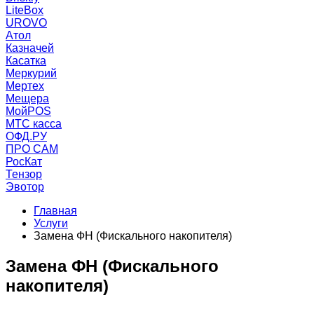
LiteBox
UROVO
Атол
Казначей
Касатка
Меркурий
Мертех
Мещера
МойPOS
МТС касса
ОФД.РУ
ПРО САМ
РосКат
Тензор
Эвотор
Главная
Услуги
Замена ФН (Фискального накопителя)
Замена ФН (Фискального
накопителя)