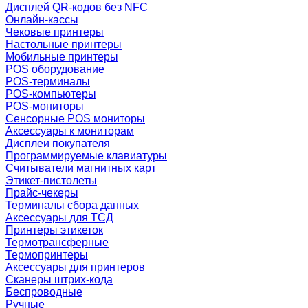
Дисплей QR-кодов без NFC
Онлайн-кассы
Чековые принтеры
Настольные принтеры
Мобильные принтеры
POS оборудование
POS-терминалы
POS-компьютеры
POS-мониторы
Сенсорные POS мониторы
Аксессуары к мониторам
Дисплеи покупателя
Программируемые клавиатуры
Считыватели магнитных карт
Этикет-пистолеты
Прайс-чекеры
Терминалы сбора данных
Аксессуары для ТСД
Принтеры этикеток
Термотрансферные
Термопринтеры
Аксессуары для принтеров
Сканеры штрих-кода
Беспроводные
Ручные