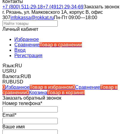
Контакты
+7 (800) 511-29-18
+7 (4912) 29-34-69
Заказать звонок
г. Рязань, ул. Маяковского 1А, корпус B, офис
307
infokassa@rokkat.ru
Пн-Пт 09:00—18:00
Личный кабинет
Избранное
Сравнение
Товар в сравнении
Вход
Регистрация
Язык:
RU
US
RU
Валюта:
RUB
RUB
USD
0
Избранное
Товар в избранном
0
Сравнение
Товар в
сравнении
0
Корзина
Товар в корзине!
Заказать обратный звонок
Номер телефона*
Email*
Ваше имя