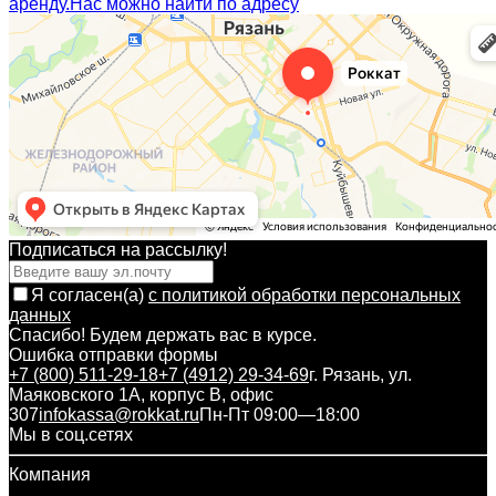
аренду.
Нас можно найти по адресу
Подписаться на рассылкy!
Я согласен(a)
с политикой обработки персональных
данных
Спасибо! Будем держать вас в курсе.
Ошибка отправки формы
+7 (800) 511-29-18
+7 (4912) 29-34-69
г. Рязань, ул.
Маяковского 1А, корпус B, офис
307
infokassa@rokkat.ru
Пн-Пт 09:00—18:00
Мы в соц.сетях
Компания