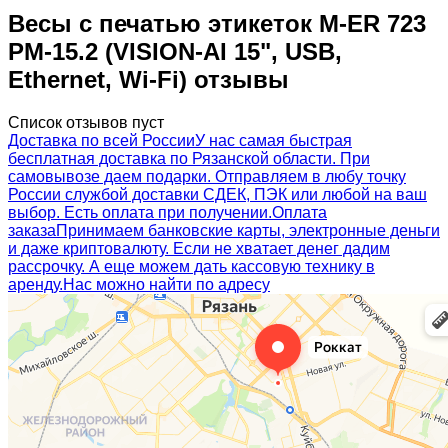
Весы с печатью этикеток M-ER 723
PM-15.2 (VISION-AI 15", USB,
Ethernet, Wi-Fi) отзывы
Список отзывов пуст
Доставка по всей России
У нас самая быстрая
бесплатная доставка по Рязанской области. При
самовывозе даем подарки. Отправляем в любу точку
России службой доставки СДЕК, ПЭК или любой на ваш
выбор. Есть оплата при получении.
Оплата
заказа
Принимаем банковские карты, электронные деньги
и даже криптовалюту. Если не хватает денег дадим
рассрочку. А еще можем дать кассовую технику в
аренду.
Нас можно найти по адресу