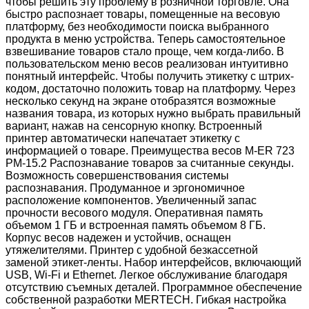
чтобы решить эту проблему в розничной торговле. Она
быстро распознает товары, помещенные на весовую
платформу, без необходимости поиска выбранного
продукта в меню устройства. Теперь самостоятельное
взвешивание товаров стало проще, чем когда-либо. В
пользовательском меню весов реализован интуитивно
понятный интерфейс. Чтобы получить этикетку с штрих-
кодом, достаточно положить товар на платформу. Через
несколько секунд на экране отобразятся возможные
названия товара, из которых нужно выбрать правильный
вариант, нажав на сенсорную кнопку. Встроенный
принтер автоматически напечатает этикетку с
информацией о товаре. Преимущества весов M-ER 723
PM-15.2 Распознавание товаров за считанные секунды.
Возможность совершенствования системы
распознавания. Продуманное и эргономичное
расположение компонентов. Увеличенный запас
прочности весового модуля. Оперативная память
объемом 1 ГБ и встроенная память объемом 8 ГБ.
Корпус весов надежен и устойчив, оснащен
утяжелителями. Принтер с удобной безкассетной
заменой этикет-ленты. Набор интерфейсов, включающий
USB, Wi-Fi и Ethernet. Легкое обслуживание благодаря
отсутствию съемных деталей. Программное обеспечение
собственной разработки MERTECH. Гибкая настройка