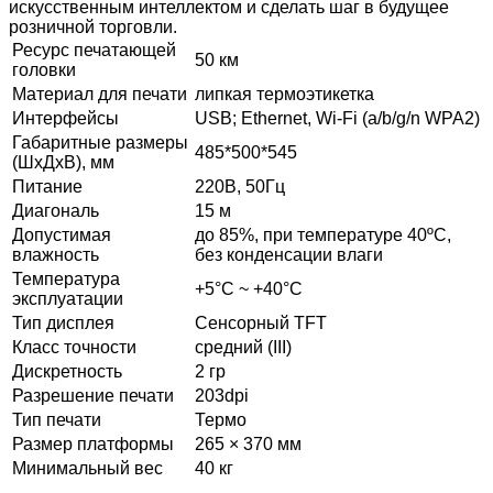
искусственным интеллектом и сделать шаг в будущее
розничной торговли.
Ресурс печатающей
50 км
головки
Материал для печати
липкая термоэтикетка
Интерфейсы
USB; Ethernet, Wi-Fi (a/b/g/n WPA2)
Габаритные размеры
485*500*545
(ШхДхВ), мм
Питание
220В, 50Гц
Диагональ
15 м
Допустимая
до 85%, при температуре 40ºС,
влажность
без конденсации влаги
Температура
+5°С ~ +40°С
эксплуатации
Тип дисплея
Сенсорный TFT
Класс точности
средний (III)
Дискретность
2 гр
Разрешение печати
203dpi
Тип печати
Термо
Размер платформы
265 × 370 мм
Минимальный вес
40 кг