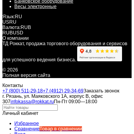
Банковское оборудование
Весы электронные
Язык:
RU
US
RU
Валюта:
RUB
RUB
USD
О компании
ТД Роккат, продажа торгового оборудования и сервисов
для успешного ведения бизнеса.
© 2026
Полная версия сайта
Контакты
+7 (800) 511-29-18
+7 (4912) 29-34-69
Заказать звонок
г. Рязань, ул. Маяковского 1А, корпус B, офис
307
infokassa@rokkat.ru
Пн-Пт 09:00—18:00
Личный кабинет
Избранное
Сравнение
Товар в сравнении