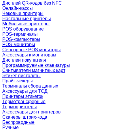
Дисплей QR-кодов без NFC
Онлайн-кассы
Чековые принтеры
Настольные принтеры
Мобильные принтеры
POS оборудование
POS-терминалы
POS-компьютеры
POS-мониторы
Сенсорные POS мониторы
Аксессуары к мониторам
Дисплеи покупателя
Программируемые клавиатуры
Считыватели магнитных карт
Этикет-пистолеты
Прайс-чекеры
Терминалы сбора данных
Аксессуары для ТСД
Принтеры этикеток
Термотрансферные
Термопринтеры
Аксессуары для принтеров
Сканеры штрих-кода
Беспроводные
Ручные