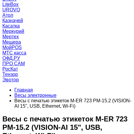
LiteBox
UROVO
Атол
Казначей
Касатка
Меркурий
Мертех
Мещера
МойPOS
МТС касса
ОФД.РУ
ПРО САМ
РосКат
Тензор
Эвотор
Главная
Весы электронные
Весы с печатью этикеток M-ER 723 PM-15.2 (VISION-
AI 15", USB, Ethernet, Wi-Fi)
Весы с печатью этикеток M-ER 723
PM-15.2 (VISION-AI 15", USB,