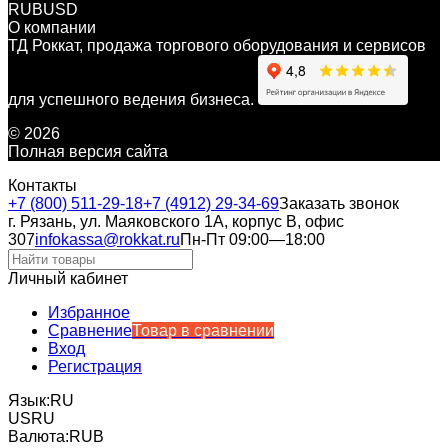
RUB
USD
О компании
ТД Роккат, продажа торгового оборудования и сервисов
для успешного ведения бизнеса.
© 2026
Полная версия сайта
Контакты
+7 (800) 511-29-18
+7 (4912) 29-34-69
Заказать звонок
г. Рязань, ул. Маяковского 1А, корпус B, офис
307
infokassa@rokkat.ru
Пн-Пт 09:00—18:00
Личный кабинет
Избранное
Сравнение
Товар в сравнении
Вход
Регистрация
Язык:
RU
US
RU
Валюта:
RUB