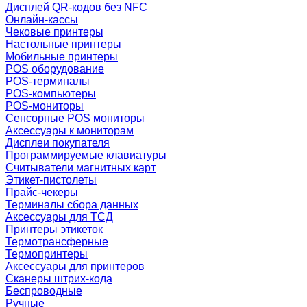
Дисплей QR-кодов без NFC
Онлайн-кассы
Чековые принтеры
Настольные принтеры
Мобильные принтеры
POS оборудование
POS-терминалы
POS-компьютеры
POS-мониторы
Сенсорные POS мониторы
Аксессуары к мониторам
Дисплеи покупателя
Программируемые клавиатуры
Считыватели магнитных карт
Этикет-пистолеты
Прайс-чекеры
Терминалы сбора данных
Аксессуары для ТСД
Принтеры этикеток
Термотрансферные
Термопринтеры
Аксессуары для принтеров
Сканеры штрих-кода
Беспроводные
Ручные