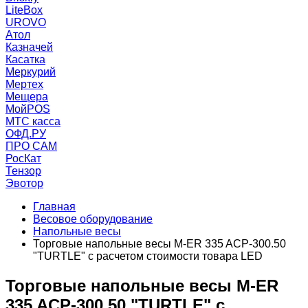
LiteBox
UROVO
Атол
Казначей
Касатка
Меркурий
Мертех
Мещера
МойPOS
МТС касса
ОФД.РУ
ПРО САМ
РосКат
Тензор
Эвотор
Главная
Весовое оборудование
Напольные весы
Торговые напольные весы M-ER 335 ACP-300.50
"TURTLE" с расчетом стоимости товара LED
Торговые напольные весы M-ER
335 ACP-300.50 "TURTLE" с