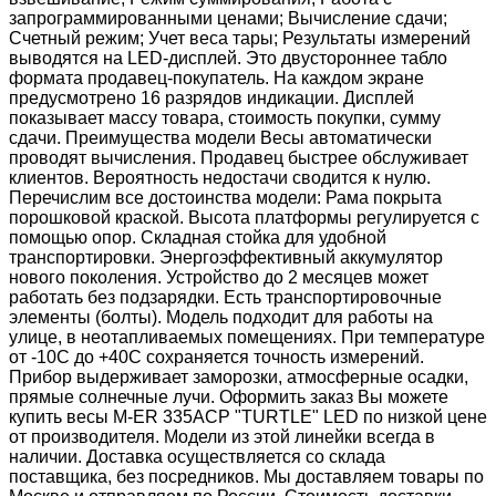
запрограммированными ценами; Вычисление сдачи;
Счетный режим; Учет веса тары; Результаты измерений
выводятся на LED-дисплей. Это двустороннее табло
формата продавец-покупатель. На каждом экране
предусмотрено 16 разрядов индикации. Дисплей
показывает массу товара, стоимость покупки, сумму
сдачи. Преимущества модели Весы автоматически
проводят вычисления. Продавец быстрее обслуживает
клиентов. Вероятность недостачи сводится к нулю.
Перечислим все достоинства модели: Рама покрыта
порошковой краской. Высота платформы регулируется с
помощью опор. Складная стойка для удобной
транспортировки. Энергоэффективный аккумулятор
нового поколения. Устройство до 2 месяцев может
работать без подзарядки. Есть транспортировочные
элементы (болты). Модель подходит для работы на
улице, в неотапливаемых помещениях. При температуре
от -10С до +40С сохраняется точность измерений.
Прибор выдерживает заморозки, атмосферные осадки,
прямые солнечные лучи. Оформить заказ Вы можете
купить весы M-ER 335ACP "TURTLE" LED по низкой цене
от производителя. Модели из этой линейки всегда в
наличии. Доставка осуществляется со склада
поставщика, без посредников. Мы доставляем товары по