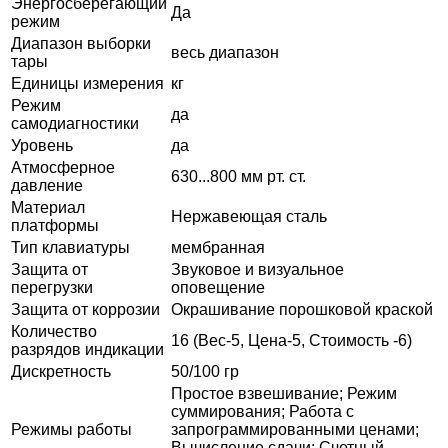
Энергосберегающий
Да
режим
Диапазон выборки
весь диапазон
тары
Единицы измерения
кг
Режим
да
самодиагностики
Уровень
да
Атмосферное
630...800 мм рт. ст.
давление
Материал
Нержавеющая сталь
платформы
Тип клавиатуры
мембранная
Защита от
Звуковое и визуальное
перегрузки
оповещение
Защита от коррозии
Окрашивание порошковой краской
Количество
16 (Вес-5, Цена-5, Стоимость -6)
разрядов индикации
Дискретность
50/100 гр
Простое взвешивание; Режим
суммирования; Работа с
Режимы работы
запрограммированными ценами;
Вычисление сдачи; Счетный