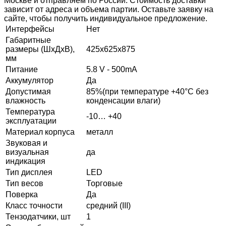
Москве и отправляем по России. Стоимость доставки
зависит от адреса и объема партии. Оставьте заявку на
сайте, чтобы получить индивидуальное предложение.
Интерфейсы
Нет
Габаритные
размеры (ШхДхВ),
425х625х875
мм
Питание
5.8 V - 500mA
Аккумулятор
Да
Допустимая
85%(при температуре +40°С без
влажность
конденсации влаги)
Температура
-10… +40
эксплуатации
Материал корпуса
металл
Звуковая и
визуальная
да
индикация
Тип дисплея
LED
Тип весов
Торговые
Поверка
Да
Класс точности
средний (III)
Тензодатчики, шт
1