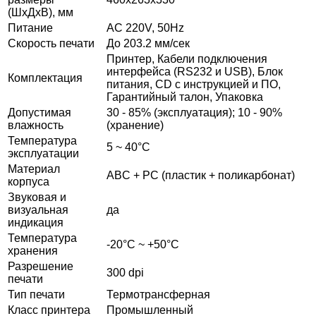
(ШхДхВ), мм
Питание
AC 220V, 50Hz
Скорость печати
До 203.2 мм/сек
Принтер, Кабели подключения
интерфейса (RS232 и USB), Блок
Комплектация
питания, CD с инструкцией и ПО,
Гарантийный талон, Упаковка
Допустимая
30 - 85% (эксплуатация); 10 - 90%
влажность
(хранение)
Температура
5 ~ 40°C
эксплуатации
Материал
ABC + PC (пластик + поликарбонат)
корпуса
Звуковая и
визуальная
да
индикация
Температура
-20°С ~ +50°С
хранения
Разрешение
300 dpi
печати
Тип печати
Термотрансферная
Класс принтера
Промышленный