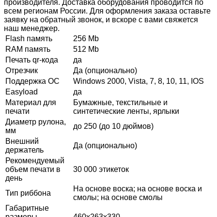
производителя. Доставка оборудования проводится по
всем регионам России. Для оформления заказа оставьте
заявку на обратный звонок, и вскоре с вами свяжется
наш менеджер.
Flash память
256 Mb
RAM память
512 Mb
Печать qr-кода
да
Отрезчик
Да (опционально)
Поддержка ОС
Windows 2000, Vista, 7, 8, 10, 11, IOS
Easyload
да
Материал для
Бумажные, текстильные и
печати
синтетические ленты, ярлыки
Диаметр рулона,
до 250 (до 10 дюймов)
мм
Внешний
Да (опционально)
держатель
Рекомендуемый
объем печати в
30 000 этикеток
день
На основе воска; на основе воска и
Тип риббона
смолы; на основе смолы
Габаритные
размеры
460x263x330