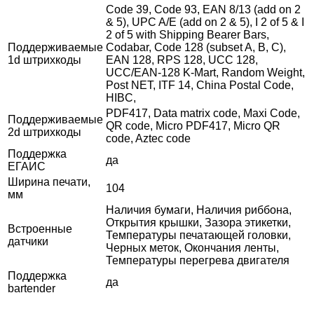
Code 39, Code 93, EAN 8/13 (add on 2
& 5), UPC A/E (add on 2 & 5), I 2 of 5 & I
2 of 5 with Shipping Bearer Bars,
Поддерживаемые
Codabar, Code 128 (subset A, B, C),
1d штрихкоды
EAN 128, RPS 128, UCC 128,
UCC/EAN-128 K-Mart, Random Weight,
Post NET, ITF 14, China Postal Code,
HIBC,
PDF417, Data matrix code, Maxi Code,
Поддерживаемые
QR code, Micro PDF417, Micro QR
2d штрихкоды
code, Aztec code
Поддержка
да
ЕГАИС
Ширина печати,
104
мм
Наличия бумаги, Наличия риббона,
Открытия крышки, Зазора этикетки,
Встроенные
Температуры печатающей головки,
датчики
Черных меток, Окончания ленты,
Температуры перегрева двигателя
Поддержка
да
bartender