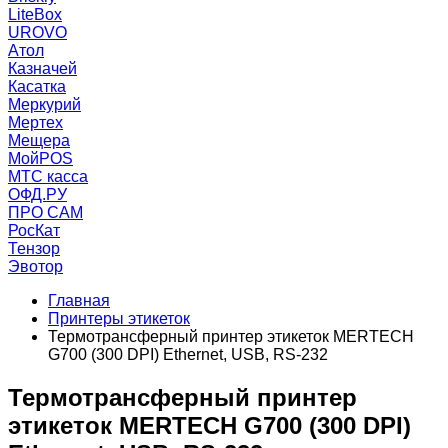
LiteBox
UROVO
Атол
Казначей
Касатка
Меркурий
Мертех
Мещера
МойPOS
МТС касса
ОФД.РУ
ПРО САМ
РосКат
Тензор
Эвотор
Главная
Принтеры этикеток
Термотрансферный принтер этикеток MERTECH
G700 (300 DPI) Ethernet, USB, RS-232
Термотрансферный принтер
этикеток MERTECH G700 (300 DPI)