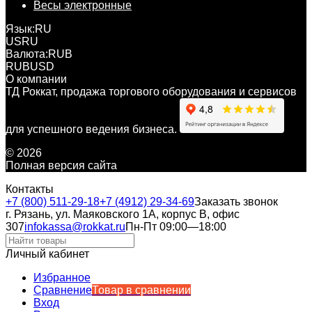
Весы электронные
Язык:
RU
US
RU
Валюта:
RUB
RUB
USD
О компании
ТД Роккат, продажа торгового оборудования и сервисов
для успешного ведения бизнеса.
© 2026
Полная версия сайта
Контакты
+7 (800) 511-29-18
+7 (4912) 29-34-69
Заказать звонок
г. Рязань, ул. Маяковского 1А, корпус B, офис
307
infokassa@rokkat.ru
Пн-Пт 09:00—18:00
Личный кабинет
Избранное
Сравнение
Товар в сравнении
Вход