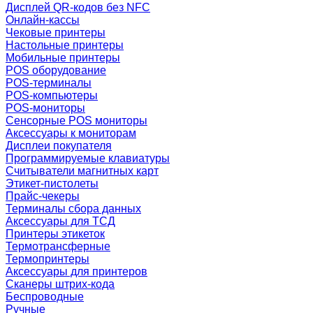
Дисплей QR-кодов без NFC
Онлайн-кассы
Чековые принтеры
Настольные принтеры
Мобильные принтеры
POS оборудование
POS-терминалы
POS-компьютеры
POS-мониторы
Сенсорные POS мониторы
Аксессуары к мониторам
Дисплеи покупателя
Программируемые клавиатуры
Считыватели магнитных карт
Этикет-пистолеты
Прайс-чекеры
Терминалы сбора данных
Аксессуары для ТСД
Принтеры этикеток
Термотрансферные
Термопринтеры
Аксессуары для принтеров
Сканеры штрих-кода
Беспроводные
Ручные