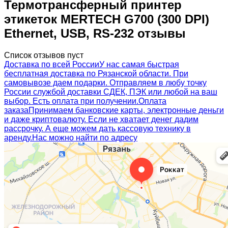
Термотрансферный принтер
этикеток MERTECH G700 (300 DPI)
Ethernet, USB, RS-232 отзывы
Список отзывов пуст
Доставка по всей России
У нас самая быстрая
бесплатная доставка по Рязанской области. При
самовывозе даем подарки. Отправляем в любу точку
России службой доставки СДЕК, ПЭК или любой на ваш
выбор. Есть оплата при получении.
Оплата
заказа
Принимаем банковские карты, электронные деньги
и даже криптовалюту. Если не хватает денег дадим
рассрочку. А еще можем дать кассовую технику в
аренду.
Нас можно найти по адресу