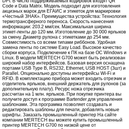
DPI. В число поддерживаемых кодировок входят QR
Code и Data Matrix. Модель подходит для изготовления
акцизных марок для ЕГАИС и этикеток для маркировки
«Честный ЗНАК». Преимущества устройства: Технология
термотрансферного переноса. Скорость нанесения
информации: 203.2 мм/сек. Максимальная ширина
этикет-ленты до 120 мм. Изготовление до 30 000 ярлыков
за смену. Диаметр рулона с этикетками до 254 мм.
Совместимость со всеми типами риббонов. Удобная
замена ленты по системе Easy Load. Высокое качество
сборки корпуса. Подключение к ПК на базе ОС Windows и
Linux. В модели MERTECH G700 может быть реализован
широкий набор интерфейсов. Базовая версия оснащена
портами USB Type B, RS232, Ethernet, USB HOST (3шт) и
Parallel. Опционально доступны интерфейсы Wi-Fi и
RFID. В комплектацию прибора может входить отрезчик и
отделитель ярлыков, внешний держатель для рулонов (за
дополнительную плату). Ресурс ножа отрезчика
рассчитан на 1 млн. ярлыков. При покупке принтера вы
получите доступ к программе Bartender для управления
шаблонами. Эта программа позволяет создавать и
редактировать шаблоны для печати, добавлять новые
шрифты. Заказать промышленный принтер На сайте
компании MERTECH вы можете купить промышленный
принтер MERTECH G700 по низкой цене от