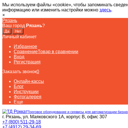
Мы используем файлы «cookie», чтобы запоминать сведен
информацию или изменить настройки можно
здесь
.
×
Рязань
Ваш город
Рязань
?
Личный кабинет
Избранное
Сравнение
Товар в сравнении
Вход
Регистрация
Заказать звонок
0
Онлайн-кассы
Блог
Инструкции
Фотогалерея
Еще
Торговое оборудование и сервисы для автоматизации бизне
г. Рязань, ул. Маяковского 1А, корпус B, офис 307
+7 (800) 511-29-18
+7 (4912) 29-34-69