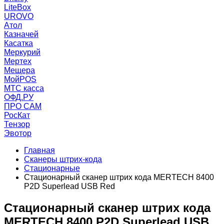
LiteBox
UROVO
Атол
Казначей
Касатка
Меркурий
Мертех
Мещера
МойPOS
МТС касса
ОФД.РУ
ПРО САМ
РосКат
Тензор
Эвотор
Главная
Сканеры штрих-кода
Стационарные
Стационарный сканер штрих кода MERTECH 8400
P2D Superlead USB Red
Стационарный сканер штрих кода
MERTECH 8400 P2D Superlead USB