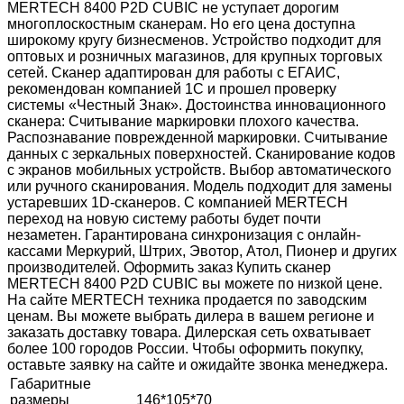
MERTECH 8400 P2D CUBIC не уступает дорогим
многоплоскостным сканерам. Но его цена доступна
широкому кругу бизнесменов. Устройство подходит для
оптовых и розничных магазинов, для крупных торговых
сетей. Сканер адаптирован для работы с ЕГАИС,
рекомендован компанией 1С и прошел проверку
системы «Честный Знак». Достоинства инновационного
сканера: Считывание маркировки плохого качества.
Распознавание поврежденной маркировки. Считывание
данных с зеркальных поверхностей. Сканирование кодов
с экранов мобильных устройств. Выбор автоматического
или ручного сканирования. Модель подходит для замены
устаревших 1D-сканеров. С компанией MERTECH
переход на новую систему работы будет почти
незаметен. Гарантирована синхронизация с онлайн-
кассами Меркурий, Штрих, Эвотор, Атол, Пионер и других
производителей. Оформить заказ Купить сканер
MERTECH 8400 P2D CUBIC вы можете по низкой цене.
На сайте MERTECH техника продается по заводским
ценам. Вы можете выбрать дилера в вашем регионе и
заказать доставку товара. Дилерская сеть охватывает
более 100 городов России. Чтобы оформить покупку,
оставьте заявку на сайте и ожидайте звонка менеджера.
Габаритные
размеры
146*105*70