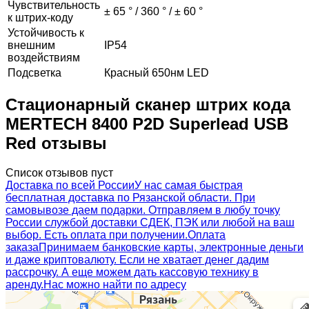
Чувствительность
± 65 ° / 360 ° / ± 60 °
к штрих-коду
Устойчивость к
внешним
IP54
воздействиям
Подсветка
Красный 650нм LED
Стационарный сканер штрих кода
MERTECH 8400 P2D Superlead USB
Red отзывы
Список отзывов пуст
Доставка по всей России
У нас самая быстрая
бесплатная доставка по Рязанской области. При
самовывозе даем подарки. Отправляем в любу точку
России службой доставки СДЕК, ПЭК или любой на ваш
выбор. Есть оплата при получении.
Оплата
заказа
Принимаем банковские карты, электронные деньги
и даже криптовалюту. Если не хватает денег дадим
рассрочку. А еще можем дать кассовую технику в
аренду.
Нас можно найти по адресу