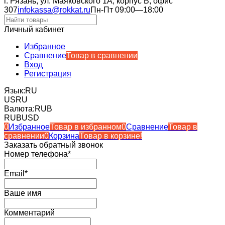
г. Рязань, ул. Маяковского 1А, корпус B, офис
307
infokassa@rokkat.ru
Пн-Пт 09:00—18:00
Личный кабинет
Избранное
Сравнение
Товар в сравнении
Вход
Регистрация
Язык:
RU
US
RU
Валюта:
RUB
RUB
USD
0
Избранное
Товар в избранном
0
Сравнение
Товар в
сравнении
0
Корзина
Товар в корзине!
Заказать обратный звонок
Номер телефона*
Email*
Ваше имя
Комментарий