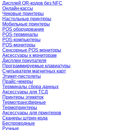
Дисплей QR-кодов без NFC
Онлайн-кассы
Чековые принтеры
Настольные принтеры
Мобильные принтеры
POS оборудование
POS-терминалы
POS-компьютеры
POS-мониторы
Сенсорные POS мониторы
Аксессуары к мониторам
Дисплеи покупателя
Программируемые клавиатуры
Считыватели магнитных карт
Этикет-пистолеты
Прайс-чекеры
Терминалы сбора данных
Аксессуары для ТСД
Принтеры этикеток
Термотрансферные
Термопринтеры
Аксессуары для принтеров
Сканеры штрих-кода
Беспроводные
Ручные