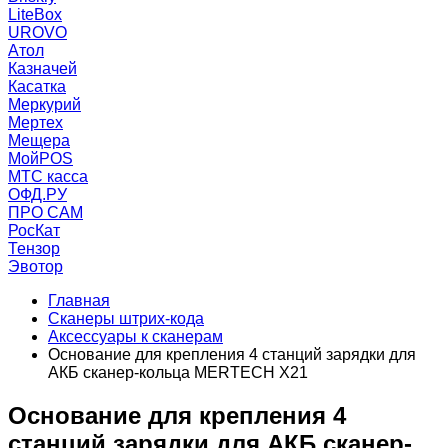
LiteBox
UROVO
Атол
Казначей
Касатка
Меркурий
Мертех
Мещера
МойPOS
МТС касса
ОФД.РУ
ПРО САМ
РосКат
Тензор
Эвотор
Главная
Сканеры штрих-кода
Аксессуары к сканерам
Основание для крепления 4 станций зарядки для
АКБ сканер-кольца MERTECH X21
Основание для крепления 4
станций зарядки для АКБ сканер-