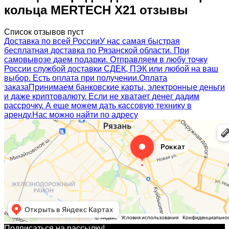
кольца MERTECH X21 отзывы
Список отзывов пуст
Доставка по всей России
У нас самая быстрая
бесплатная доставка по Рязанской области. При
самовывозе даем подарки. Отправляем в любу точку
России службой доставки СДЕК, ПЭК или любой на ваш
выбор. Есть оплата при получении.
Оплата
заказа
Принимаем банковские карты, электронные деньги
и даже криптовалюту. Если не хватает денег дадим
рассрочку. А еще можем дать кассовую технику в
аренду.
Нас можно найти по адресу
Подписаться на рассылкy!