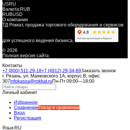
US
RU
Валюта:
RUB
RUB
USD
О компании
ТД Роккат, продажа торгового оборудования и сервисов
для успешного ведения бизнеса.
© 2026
Полная версия сайта
Контакты
+7 (800) 511-29-18
+7 (4912) 29-34-69
Заказать звонок
г. Рязань, ул. Маяковского 1А, корпус B, офис
307
infokassa@rokkat.ru
Пн-Пт 09:00—18:00
Личный кабинет
Избранное
Сравнение
Товар в сравнении
Вход
Регистрация
Язык:
RU