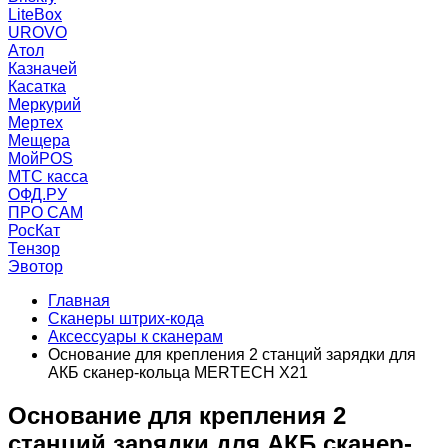
LiteBox
UROVO
Атол
Казначей
Касатка
Меркурий
Мертех
Мещера
МойPOS
МТС касса
ОФД.РУ
ПРО САМ
РосКат
Тензор
Эвотор
Главная
Сканеры штрих-кода
Аксессуары к сканерам
Основание для крепления 2 станций зарядки для
АКБ сканер-кольца MERTECH X21
Основание для крепления 2
станций зарядки для АКБ сканер-