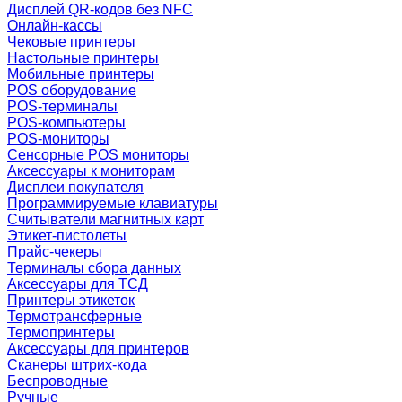
Дисплей QR-кодов без NFC
Онлайн-кассы
Чековые принтеры
Настольные принтеры
Мобильные принтеры
POS оборудование
POS-терминалы
POS-компьютеры
POS-мониторы
Сенсорные POS мониторы
Аксессуары к мониторам
Дисплеи покупателя
Программируемые клавиатуры
Считыватели магнитных карт
Этикет-пистолеты
Прайс-чекеры
Терминалы сбора данных
Аксессуары для ТСД
Принтеры этикеток
Термотрансферные
Термопринтеры
Аксессуары для принтеров
Сканеры штрих-кода
Беспроводные
Ручные