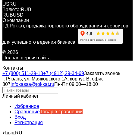
US
RU
Валюта:
RUB
RUB
USD
О компании
ТД Роккат, продажа торгового оборудования и сервисов
для успешного ведения бизнеса.
© 2026
Полная версия сайта
Контакты
+7 (800) 511-29-18
+7 (4912) 29-34-69
Заказать звонок
г. Рязань, ул. Маяковского 1А, корпус B, офис
307
infokassa@rokkat.ru
Пн-Пт 09:00—18:00
Личный кабинет
Избранное
Сравнение
Товар в сравнении
Вход
Регистрация
Язык:
RU