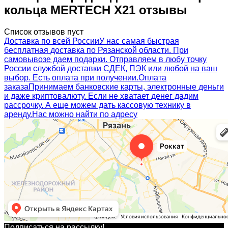
кольца MERTECH X21 отзывы
Список отзывов пуст
Доставка по всей России
У нас самая быстрая
бесплатная доставка по Рязанской области. При
самовывозе даем подарки. Отправляем в любу точку
России службой доставки СДЕК, ПЭК или любой на ваш
выбор. Есть оплата при получении.
Оплата
заказа
Принимаем банковские карты, электронные деньги
и даже криптовалюту. Если не хватает денег дадим
рассрочку. А еще можем дать кассовую технику в
аренду.
Нас можно найти по адресу
Подписаться на рассылкy!