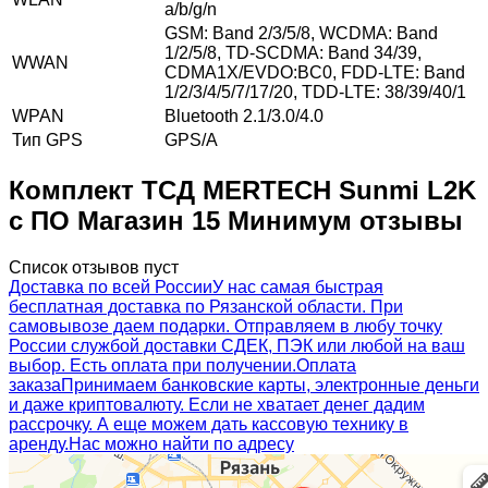
a/b/g/n
GSM: Band 2/3/5/8, WCDMA: Band
1/2/5/8, TD-SCDMA: Band 34/39,
WWAN
CDMA1X/EVDO:BC0, FDD-LTE: Band
1/2/3/4/5/7/17/20, TDD-LTE: 38/39/40/1
WPAN
Bluetooth 2.1/3.0/4.0
Тип GPS
GPS/A
Комплект ТСД MERTECH Sunmi L2K
с ПО Магазин 15 Минимум отзывы
Список отзывов пуст
Доставка по всей России
У нас самая быстрая
бесплатная доставка по Рязанской области. При
самовывозе даем подарки. Отправляем в любу точку
России службой доставки СДЕК, ПЭК или любой на ваш
выбор. Есть оплата при получении.
Оплата
заказа
Принимаем банковские карты, электронные деньги
и даже криптовалюту. Если не хватает денег дадим
рассрочку. А еще можем дать кассовую технику в
аренду.
Нас можно найти по адресу