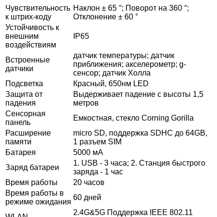
Чувствительность
Наклон ± 65 °; Поворот на 360 °;
к штрих-коду
Отклонение ± 60 °
Устойчивость к
внешним
IP65
воздействиям
датчик температуры; датчик
Встроенные
приближения; акселерометр; g-
датчики
сенсор; датчик Холла
Подсветка
Красный, 650нм LED
Защита от
Выдерживает падение с высоты 1,5
падения
метров
Сенсорная
Емкостная, стекло Corning Gorilla
панель
Расширение
micro SD, поддержка SDHC до 64GB,
памяти
1 разъем SIM
Батарея
5000 мА
1. USB - 3 часа; 2. Станция быстрого
Заряд батареи
заряда - 1 час
Время работы
20 часов
Время работы в
60 дней
режиме ожидания
2.4G&5G Поддержка IEEE 802.11
WLAN