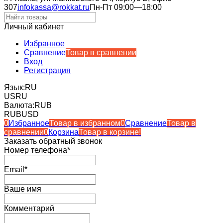
307
infokassa@rokkat.ru
Пн-Пт 09:00—18:00
Личный кабинет
Избранное
Сравнение
Товар в сравнении
Вход
Регистрация
Язык:
RU
US
RU
Валюта:
RUB
RUB
USD
0
Избранное
Товар в избранном
0
Сравнение
Товар в
сравнении
0
Корзина
Товар в корзине!
Заказать обратный звонок
Номер телефона*
Email*
Ваше имя
Комментарий