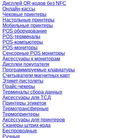
Дисплей QR-кодов без NFC
Онлайн-кассы
Чековые принтеры
Настольные принтеры
Мобильные принтеры
POS оборудование
POS-терминалы
POS-компьютеры
POS-мониторы
Сенсорные POS мониторы
Аксессуары к мониторам
Дисплеи покупателя
Программируемые клавиатуры
Считыватели магнитных карт
Этикет-пистолеты
Прайс-чекеры
Терминалы сбора данных
Аксессуары для ТСД
Принтеры этикеток
Термотрансферные
Термопринтеры
Аксессуары для принтеров
Сканеры штрих-кода
Беспроводные
Ручные