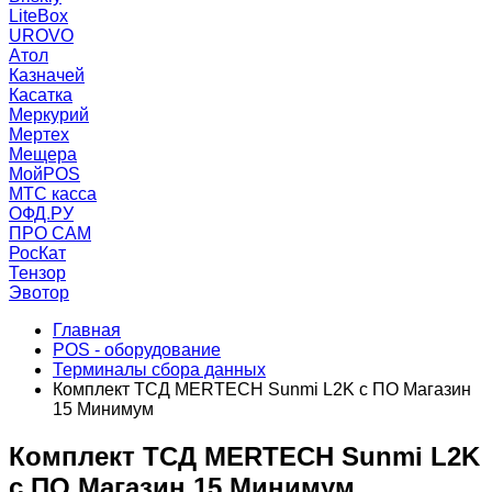
LiteBox
UROVO
Атол
Казначей
Касатка
Меркурий
Мертех
Мещера
МойPOS
МТС касса
ОФД.РУ
ПРО САМ
РосКат
Тензор
Эвотор
Главная
POS - оборудование
Терминалы сбора данных
Комплект ТСД MERTECH Sunmi L2K с ПО Магазин
15 Минимум
Комплект ТСД MERTECH Sunmi L2K
с ПО Магазин 15 Минимум