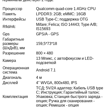
Процессор
Qualcomm quad-core 1.4GHz CPU
Память
LPDDR3: 2GB; eMMC: 16GB
Интерфейсы
USB Type-C; поддержка OTG
Mifare; Felica; ISO 14443; Type A/B;
Rfid/nfc
IS15693
Gps
GPS/A - GPS
Габаритные
размеры
159,5*73*18
(ШхДхВ), мм
Разрешение
800 × 480
13 Мпикс, с автофокусом и LED-
Камера
подсветкой
Операционная
Android 7.1
система
Диагональ
4 м
Дисплей
4" WVGA, 800x480, IPS
ТСД; 5V/2A адаптер; Кабель USB type
С; Инструкция; Гарантийный талон;
Комплектация
Упаковка; Станция быстрого заряда -
опция; Ручка для сканирования -
опция; Ремешок - опция