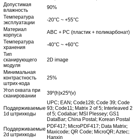
Допустимая
90%
влажность
Температура
-20°C ~ +55°C
эксплуатации
Материал
ABC + PC (пластик + поликарбонат)
корпуса
Температура
-40°С ~ +60°С
хранения
Тип
сканирующего
2D image
модуля
Минимальная
контрастность
25%
штрих-кода
Угол охвата при
39º(h)x25º(v)
сканировании
UPC; EAN; Code128; Code 39; Code
Поддерживаемые
93; Code11; Matrix 2 of 5; Interleaved 2
1d штрихкоды
of 5; Codabar; MSI Plessey; GS1
DataBar; China Postal; Korean Postal
PDF417; MicroPDF417; Data Matrix;
Поддерживаемые
Maxicode; QR Code; MicroQR; Aztec;
2d штрихкоды
Hanxin