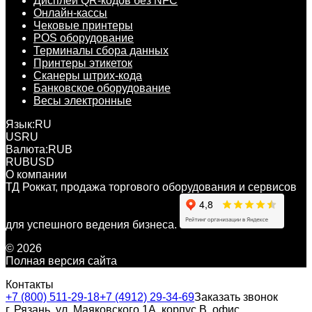
Дисплей QR-кодов без NFC
Онлайн-кассы
Чековые принтеры
POS оборудование
Терминалы сбора данных
Принтеры этикеток
Сканеры штрих-кода
Банковское оборудование
Весы электронные
Язык:
RU
US
RU
Валюта:
RUB
RUB
USD
О компании
ТД Роккат, продажа торгового оборудования и сервисов
для успешного ведения бизнеса.
© 2026
Полная версия сайта
Контакты
+7 (800) 511-29-18
+7 (4912) 29-34-69
Заказать звонок
г. Рязань, ул. Маяковского 1А, корпус B, офис