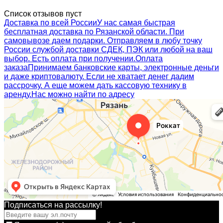
Список отзывов пуст
Доставка по всей России
У нас самая быстрая
бесплатная доставка по Рязанской области. При
самовывозе даем подарки. Отправляем в любу точку
России службой доставки СДЕК, ПЭК или любой на ваш
выбор. Есть оплата при получении.
Оплата
заказа
Принимаем банковские карты, электронные деньги
и даже криптовалюту. Если не хватает денег дадим
рассрочку. А еще можем дать кассовую технику в
аренду.
Нас можно найти по адресу
Подписаться на рассылкy!