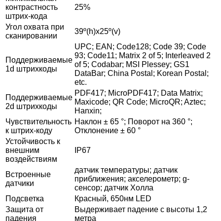
контрастность
25%
штрих-кода
Угол охвата при
39º(h)x25º(v)
сканировании
UPC; EAN; Code128; Code 39; Code
93; Code11; Matrix 2 of 5; Interleaved 2
Поддерживаемые
of 5; Codabar; MSI Plessey; GS1
1d штрихкоды
DataBar; China Postal; Korean Postal;
etc.
PDF417; MicroPDF417; Data Matrix;
Поддерживаемые
Maxicode; QR Code; MicroQR; Aztec;
2d штрихкоды
Hanxin;
Чувствительность
Наклон ± 65 °; Поворот на 360 °;
к штрих-коду
Отклонение ± 60 °
Устойчивость к
внешним
IP67
воздействиям
датчик температуры; датчик
Встроенные
приближения; акселерометр; g-
датчики
сенсор; датчик Холла
Подсветка
Красный, 650нм LED
Защита от
Выдерживает падение с высоты 1,2
падения
метра