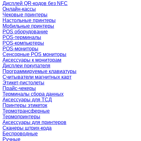
Дисплей QR-кодов без NFC
Онлайн-кассы
Чековые принтеры
Настольные принтеры
Мобильные принтеры
POS оборудование
POS-терминалы
POS-компьютеры
POS-мониторы
Сенсорные POS мониторы
Аксессуары к мониторам
Дисплеи покупателя
Программируемые клавиатуры
Считыватели магнитных карт
Этикет-пистолеты
Прайс-чекеры
Терминалы сбора данных
Аксессуары для ТСД
Принтеры этикеток
Термотрансферные
Термопринтеры
Аксессуары для принтеров
Сканеры штрих-кода
Беспроводные
Ручные