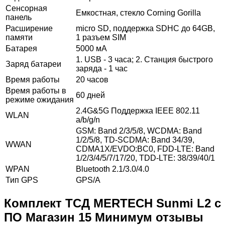
Сенсорная
Емкостная, стекло Corning Gorilla
панель
Расширение
micro SD, поддержка SDHC до 64GB,
памяти
1 разъем SIM
Батарея
5000 мА
1. USB - 3 часа; 2. Станция быстрого
Заряд батареи
заряда - 1 час
Время работы
20 часов
Время работы в
60 дней
режиме ожидания
2.4G&5G Поддержка IEEE 802.11
WLAN
a/b/g/n
GSM: Band 2/3/5/8, WCDMA: Band
1/2/5/8, TD-SCDMA: Band 34/39,
WWAN
CDMA1X/EVDO:BC0, FDD-LTE: Band
1/2/3/4/5/7/17/20, TDD-LTE: 38/39/40/1
WPAN
Bluetooth 2.1/3.0/4.0
Тип GPS
GPS/A
Комплект ТСД MERTECH Sunmi L2 с
ПО Магазин 15 Минимум отзывы