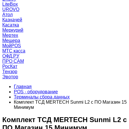
LiteBox
UROVO
Атол
Казначей
Касатка
Меркурий
Мертех
Мещера
МойPOS
МТС касса
ОФД.РУ
ПРО САМ
РосКат
Тензор
Эвотор
Главная
POS - оборудование
Терминалы сбора данных
Комплект ТСД MERTECH Sunmi L2 с ПО Магазин 15
Минимум
Комплект ТСД MERTECH Sunmi L2 с
ПО Магазин 15 Минимум