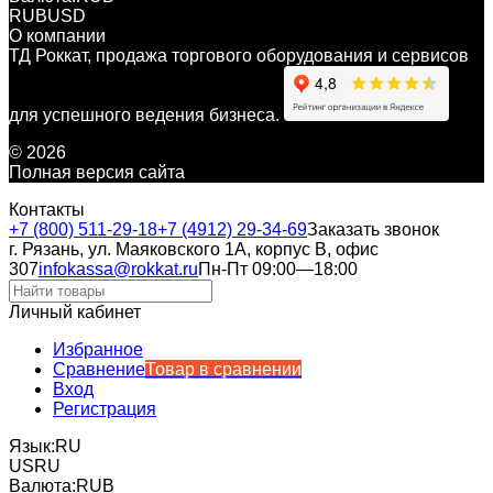
RUB
USD
О компании
ТД Роккат, продажа торгового оборудования и сервисов
для успешного ведения бизнеса.
© 2026
Полная версия сайта
Контакты
+7 (800) 511-29-18
+7 (4912) 29-34-69
Заказать звонок
г. Рязань, ул. Маяковского 1А, корпус B, офис
307
infokassa@rokkat.ru
Пн-Пт 09:00—18:00
Личный кабинет
Избранное
Сравнение
Товар в сравнении
Вход
Регистрация
Язык:
RU
US
RU
Валюта:
RUB