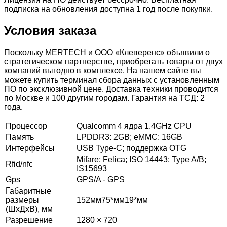
подписка на обновления доступна 1 год после покупки.
Условия заказа
Поскольку MERTECH и ООО «Клеверенс» объявили о
стратегическом партнерстве, приобретать товары от двух
компаний выгодно в комплексе. На нашем сайте вы
можете купить терминал сбора данных с установленным
ПО по эксклюзивной цене. Доставка техники проводится
по Москве и 100 другим городам. Гарантия на ТСД: 2
года.
Процессор
Qualcomm 4 ядра 1.4GHz CPU
Память
LPDDR3: 2GB; eMMC: 16GB
Интерфейсы
USB Type-C; поддержка OTG
Mifare; Felica; ISO 14443; Type A/B;
Rfid/nfc
IS15693
Gps
GPS/A - GPS
Габаритные
размеры
152мм75*мм19*мм
(ШхДхВ), мм
Разрешение
1280 × 720