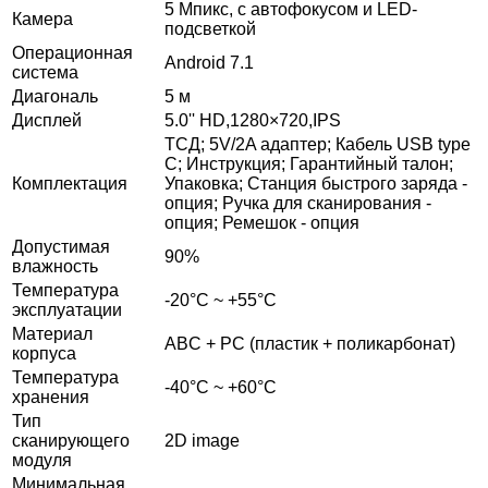
5 Мпикс, с автофокусом и LED-
Камера
подсветкой
Операционная
Android 7.1
система
Диагональ
5 м
Дисплей
5.0'' HD,1280×720,IPS
ТСД; 5V/2A адаптер; Кабель USB type
С; Инструкция; Гарантийный талон;
Комплектация
Упаковка; Станция быстрого заряда -
опция; Ручка для сканирования -
опция; Ремешок - опция
Допустимая
90%
влажность
Температура
-20°C ~ +55°C
эксплуатации
Материал
ABC + PC (пластик + поликарбонат)
корпуса
Температура
-40°С ~ +60°С
хранения
Тип
сканирующего
2D image
модуля
Минимальная