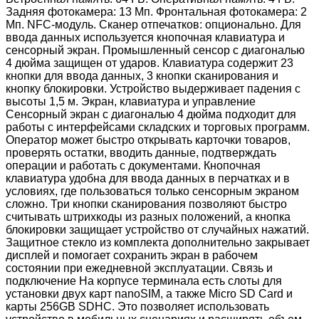
Задняя фотокамера: 13 Мп. Фронтальная фотокамера: 2
Мп. NFC-модуль. Сканер отпечатков: опционально. Для
ввода данных используется кнопочная клавиатура и
сенсорный экран. Промышленный сенсор с диагональю
4 дюйма защищен от ударов. Клавиатура содержит 23
кнопки для ввода данных, 3 кнопки сканирования и
кнопку блокировки. Устройство выдерживает падения с
высоты 1,5 м. Экран, клавиатура и управление
Сенсорный экран с диагональю 4 дюйма подходит для
работы с интерфейсами складских и торговых программ.
Оператор может быстро открывать карточки товаров,
проверять остатки, вводить данные, подтверждать
операции и работать с документами. Кнопочная
клавиатура удобна для ввода данных в перчатках и в
условиях, где пользоваться только сенсорным экраном
сложно. Три кнопки сканирования позволяют быстро
считывать штрихкоды из разных положений, а кнопка
блокировки защищает устройство от случайных нажатий.
Защитное стекло из комплекта дополнительно закрывает
дисплей и помогает сохранить экран в рабочем
состоянии при ежедневной эксплуатации. Связь и
подключение На корпусе терминала есть слоты для
установки двух карт nanoSIM, а также Micro SD Card и
карты 256GB SDHC. Это позволяет использовать