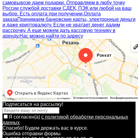
самовывозе даем подарки. Отправляем в любу точку
России службой доставки СДЕК, ПЭК или любой на ваш
выбор. Есть оплата при получении.
Оплата
заказа
Принимаем банковские карты, электронные деньги
и даже криптовалюту. Если не хватает денег дадим
рассрочку. А еще можем дать кассовую технику в
аренду.
Нас можно найти по адресу
Подписаться на рассылкy!
Я согласен(a)
с политикой обработки персональных
данных
Спасибо! Будем держать вас в курсе.
Ошибка отправки формы