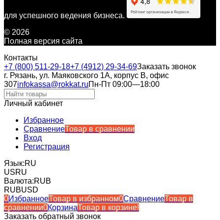
для успешного ведения бизнеса.
© 2026
Полная версия сайта
Контакты
+7 (800) 511-29-18
+7 (4912) 29-34-69
Заказать звонок
г. Рязань, ул. Маяковского 1А, корпус B, офис
307
infokassa@rokkat.ru
Пн-Пт 09:00—18:00
Личный кабинет
Избранное
Сравнение
Товар в сравнении
Вход
Регистрация
Язык:
RU
US
RU
Валюта:
RUB
RUB
USD
0
Избранное
Товар в избранном
0
Сравнение
Товар в
сравнении
0
Корзина
Товар в корзине!
Заказать обратный звонок