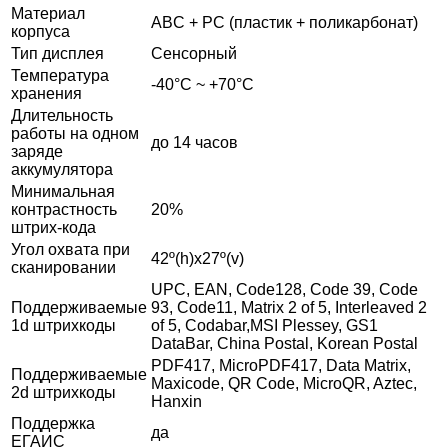
Материал
ABC + PC (пластик + поликарбонат)
корпуса
Тип дисплея
Сенсорный
Температура
-40°С ~ +70°С
хранения
Длительность
работы на одном
до 14 часов
заряде
аккумулятора
Минимальная
контрастность
20%
штрих-кода
Угол охвата при
42º(h)x27º(v)
сканировании
UPC, EAN, Code128, Code 39, Code
Поддерживаемые
93, Code11, Matrix 2 of 5, Interleaved 2
1d штрихкоды
of 5, Codabar,MSI Plessey, GS1
DataBar, China Postal, Korean Postal
PDF417, MicroPDF417, Data Matrix,
Поддерживаемые
Maxicode, QR Code, MicroQR, Aztec,
2d штрихкоды
Hanxin
Поддержка
да
ЕГАИС