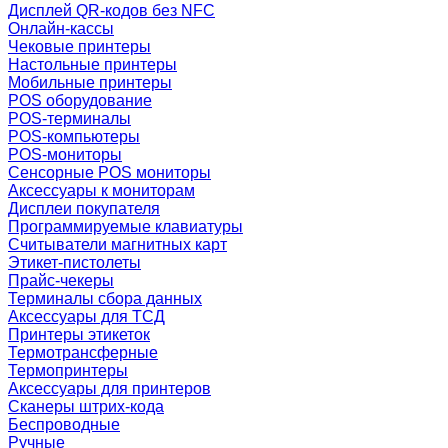
Дисплей QR-кодов без NFC
Онлайн-кассы
Чековые принтеры
Настольные принтеры
Мобильные принтеры
POS оборудование
POS-терминалы
POS-компьютеры
POS-мониторы
Сенсорные POS мониторы
Аксессуары к мониторам
Дисплеи покупателя
Программируемые клавиатуры
Считыватели магнитных карт
Этикет-пистолеты
Прайс-чекеры
Терминалы сбора данных
Аксессуары для ТСД
Принтеры этикеток
Термотрансферные
Термопринтеры
Аксессуары для принтеров
Сканеры штрих-кода
Беспроводные
Ручные