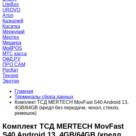
LiteBox
UROVO
Атол
Казначей
Касатка
Меркурий
Мертех
Мещера
МойPOS
МТС касса
ОФД.РУ
ПРО САМ
РосКат
Тензор
Эвотор
Главная
Терминалы сбора данных
Комплект ТСД MERTECH MovFast S40 Android 13,
4GB/64GB (кредл без передачи, чехол, стекло,
ремешок)
Комплект ТСД MERTECH MovFast
S40 Android 13, 4GB/64GB (кредл