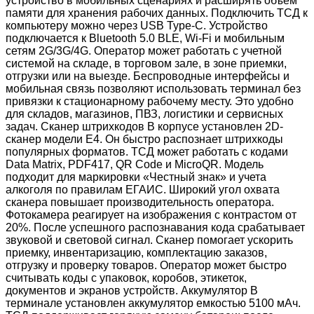
устройство в мобильных сценариях и расширять объем
памяти для хранения рабочих данных. Подключить ТСД к
компьютеру можно через USB Type-C. Устройство
подключается к Bluetooth 5.0 BLE, Wi-Fi и мобильным
сетям 2G/3G/4G. Оператор может работать с учетной
системой на складе, в торговом зале, в зоне приемки,
отгрузки или на выезде. Беспроводные интерфейсы и
мобильная связь позволяют использовать терминал без
привязки к стационарному рабочему месту. Это удобно
для складов, магазинов, ПВЗ, логистики и сервисных
задач. Сканер штрихкодов В корпусе установлен 2D-
сканер модели E4. Он быстро распознает штрихкоды
популярных форматов. ТСД может работать с кодами
Data Matrix, PDF417, QR Code и MicroQR. Модель
подходит для маркировки «Честный знак» и учета
алкоголя по правилам ЕГАИС. Широкий угол охвата
сканера повышает производительность оператора.
Фотокамера реагирует на изображения с контрастом от
20%. После успешного распознавания кода срабатывает
звуковой и световой сигнал. Сканер помогает ускорить
приемку, инвентаризацию, комплектацию заказов,
отгрузку и проверку товаров. Оператор может быстро
считывать коды с упаковок, коробов, этикеток,
документов и экранов устройств. Аккумулятор В
терминале установлен аккумулятор емкостью 5100 мАч.