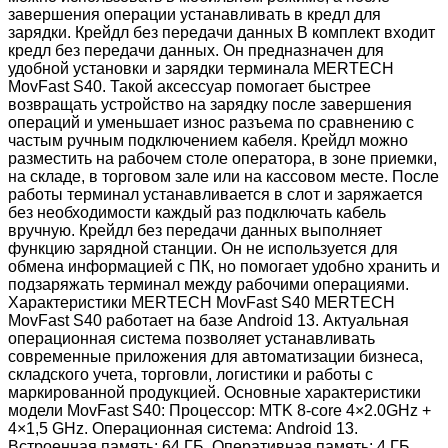
завершения операции устанавливать в кредл для
зарядки. Крейдл без передачи данных В комплект входит
кредл без передачи данных. Он предназначен для
удобной установки и зарядки терминала MERTECH
MovFast S40. Такой аксессуар помогает быстрее
возвращать устройство на зарядку после завершения
операций и уменьшает износ разъема по сравнению с
частым ручным подключением кабеля. Крейдл можно
разместить на рабочем столе оператора, в зоне приемки,
на складе, в торговом зале или на кассовом месте. После
работы терминал устанавливается в слот и заряжается
без необходимости каждый раз подключать кабель
вручную. Крейдл без передачи данных выполняет
функцию зарядной станции. Он не используется для
обмена информацией с ПК, но помогает удобно хранить и
подзаряжать терминал между рабочими операциями.
Характеристики MERTECH MovFast S40 MERTECH
MovFast S40 работает на базе Android 13. Актуальная
операционная система позволяет устанавливать
современные приложения для автоматизации бизнеса,
складского учета, торговли, логистики и работы с
маркированной продукцией. Основные характеристики
модели MovFast S40: Процессор: MTK 8-core 4×2.0GHz +
4×1,5 GHz. Операционная система: Android 13.
Встроенная память: 64 ГБ. Оперативная память: 4 ГБ.