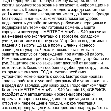
ТСД поддерживает горячую замену батареи: после
снятия аккумулятора экран не погаснет, а информация не
потеряется. Время работы от одного заряда составляет
до 14 часов. Полная зарядка занимает до 3 часов. Крейдл
без передачи данных из комплекта помогает удобно
подзаряжать устройство между рабочими операциями и
поддерживать терминал готовым к смене. Защита
корпуса и аксессуары MERTECH MovFast S40 рассчитан
на ежедневную эксплуатацию в торговле, складском
учете, логистике и сфере услуг. Устройство выдерживает
падения с высоты 1,5 м, а промышленный сенсор
защищен от ударов. Чехол из комплекта помогает
защитить корпус от повреждений при активной работе.
Ремешок снижает риск случайного падения устройства из
рук. Защитное стекло закрывает дисплей от царапин и
потертостей. Комплект особенно удобен для сотрудников,
которые используют ТСД в течение всей смены:
устройство можно носить с собой, быстро сканировать
товары, работать с учетной программой и устанавливать
в кредл для зарядки. Для каких задач подойдет комплект
Комплект MERTECH MovFast S40 Android 13, 4GB/64GB
подойдет для автоматизации основных операций:
приемка товаров на складе; инвентаризация остатков;
отгрузка и перемещение продукции; комплектация
заказов; проверка цен и характеристик товаров; работа с