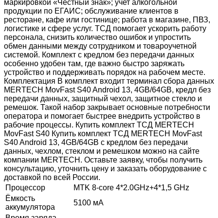
маркировкой «Честный знак»; учет алкогольной
продукции по ЕГАИС; обслуживание клиентов в
ресторане, кафе или гостинице; работа в магазине, ПВЗ,
логистике и сфере услуг. ТСД помогает ускорить работу
персонала, снизить количество ошибок и упростить
обмен данными между сотрудником и товароучетной
системой. Комплект с кредлом без передачи данных
особенно удобен там, где важно быстро заряжать
устройство и поддерживать порядок на рабочем месте.
Комплектация В комплект входит терминал сбора данных
MERTECH MovFast S40 Android 13, 4GB/64GB, кредл без
передачи данных, защитный чехол, защитное стекло и
ремешок. Такой набор закрывает основные потребности
оператора и помогает быстрее внедрить устройство в
рабочие процессы. Купить комплект ТСД MERTECH
MovFast S40 Купить комплект ТСД MERTECH MovFast
S40 Android 13, 4GB/64GB с кредлом без передачи
данных, чехлом, стеклом и ремешком можно на сайте
компании MERTECH. Оставьте заявку, чтобы получить
консультацию, уточнить цену и заказать оборудование с
доставкой по всей России.
Процессор
MTK 8-core 4*2.0GHz+4*1,5 GHz
Ёмкость
5100 мА
аккумулятора
Время заряда