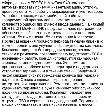
сбора данных MERTECH MovFast S40 помогает
автоматизировать приемку, инвентаризацию, отгрузку,
проверку остатков, работу с маркировкой и учет товаров.
Устройство подходит для мобильной работы с
товароучетной программой и помогает снизить
количество ошибок при ручном вводе данных. На каждый
MERTECH MovFast S40 предустановлено программное
обеспечение с бесплатным трехмесячным периодом:
«Склад 15» и «Магазин 15» от компании Клеверенс.
После завершения пробного периода текущую лицензию
можно продлить или улучшить. Преимущества комплекта
Комплект с кредлом без передачи данных, чехлом,
стеклом и ремешком позволяет сразу подготовить ТСД к
ежедневной работе. Крейдл используется как удобная
зарядная станция для терминала. Это помогает
организовать рабочее место оператора и поддерживать
устройство заряженным в течение смены. Защитный
чехол снижает риск повреждений корпуса при ударах и
падениях. Стекло защищает экран от царапин,
потертостей и повреждений. Ремешок помогает надежно
удерживать терминал в руке и снижает риск случайного
падения во время работы. Комплект подойдет для
сотрудников склада, торгового зала, зоны приемки,
отгрузки, ПВЗ и сервисных подразделений. Терминал
можно использовать в мобильном режиме, а после