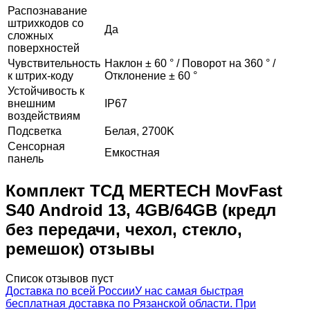
Распознавание
штрихкодов со
Да
сложных
поверхностей
Чувствительность
Наклон ± 60 ° / Поворот на 360 ° /
к штрих-коду
Отклонение ± 60 °
Устойчивость к
внешним
IP67
воздействиям
Подсветка
Белая, 2700K
Сенсорная
Емкостная
панель
Комплект ТСД MERTECH MovFast
S40 Android 13, 4GB/64GB (кредл
без передачи, чехол, стекло,
ремешок) отзывы
Список отзывов пуст
Доставка по всей России
У нас самая быстрая
бесплатная доставка по Рязанской области. При