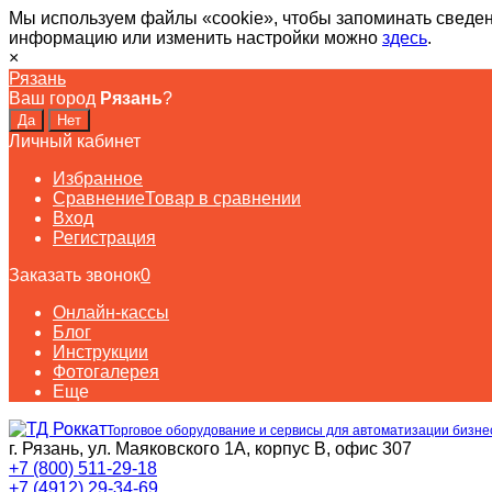
Мы используем файлы «cookie», чтобы запоминать сведен
информацию или изменить настройки можно
здесь
.
×
Рязань
Ваш город
Рязань
?
Личный кабинет
Избранное
Сравнение
Товар в сравнении
Вход
Регистрация
Заказать звонок
0
Онлайн-кассы
Блог
Инструкции
Фотогалерея
Еще
Торговое оборудование и сервисы для автоматизации бизне
г. Рязань, ул. Маяковского 1А, корпус B, офис 307
+7 (800) 511-29-18
+7 (4912) 29-34-69