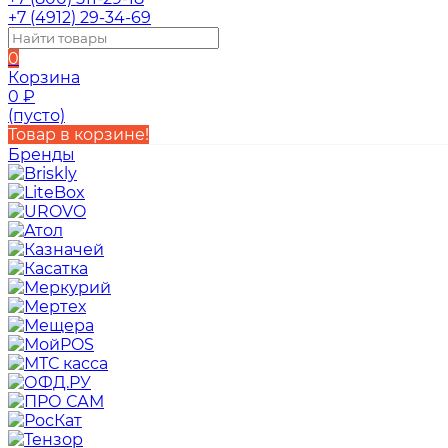
+7 (4912) 29-34-69
0
Корзина
0
₽
(пусто)
Товар в корзине!
Бренды