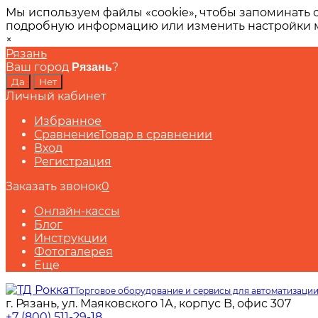
Мы используем файлы «cookie», чтобы запоминать 
подробную информацию или изменить настройки
×
Рязань
Ваш город
?
Рязань
Личный кабинет
Избранное
Сравнение
Товар в сравнении
Вход
Регистрация
Заказать звонок
0
Онлайн-кассы
Блог
Инструкции
Фотогалерея
Еще
Торговое оборудование и сервисы для автоматизации
г. Рязань, ул. Маяковского 1А, корпус B, офис 307
+7 (800) 511-29-18