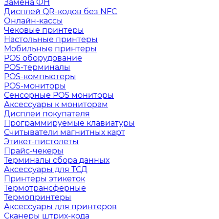
Замена ФН
Дисплей QR-кодов без NFC
Онлайн-кассы
Чековые принтеры
Настольные принтеры
Мобильные принтеры
POS оборудование
POS-терминалы
POS-компьютеры
POS-мониторы
Сенсорные POS мониторы
Аксессуары к мониторам
Дисплеи покупателя
Программируемые клавиатуры
Считыватели магнитных карт
Этикет-пистолеты
Прайс-чекеры
Терминалы сбора данных
Аксессуары для ТСД
Принтеры этикеток
Термотрансферные
Термопринтеры
Аксессуары для принтеров
Сканеры штрих-кода