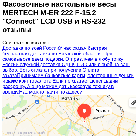
Фасовочные настольные весы
MERTECH M-ER 222 F-15.2
"Connect" LCD USB и RS-232
отзывы
Список отзывов пуст
Доставка по всей России
У нас самая быстрая
бесплатная доставка по Рязанской области. При
самовывозе даем подарки. Отправляем в любу точку
России службой доставки СДЕК, ПЭК или любой на ваш
выбор. Есть оплата при получении.
Оплата
заказа
Принимаем банковские карты, электронные деньги
и даже криптовалюту. Если не хватает денег дадим
рассрочку. А еще можем дать кассовую технику в
аренду.
Нас можно найти по адресу