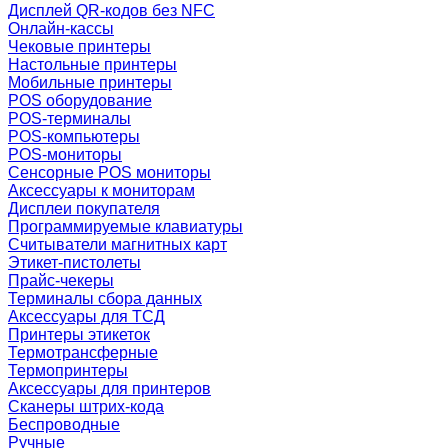
Дисплей QR-кодов без NFC
Онлайн-кассы
Чековые принтеры
Настольные принтеры
Мобильные принтеры
POS оборудование
POS-терминалы
POS-компьютеры
POS-мониторы
Сенсорные POS мониторы
Аксессуары к мониторам
Дисплеи покупателя
Программируемые клавиатуры
Считыватели магнитных карт
Этикет-пистолеты
Прайс-чекеры
Терминалы сбора данных
Аксессуары для ТСД
Принтеры этикеток
Термотрансферные
Термопринтеры
Аксессуары для принтеров
Сканеры штрих-кода
Беспроводные
Ручные