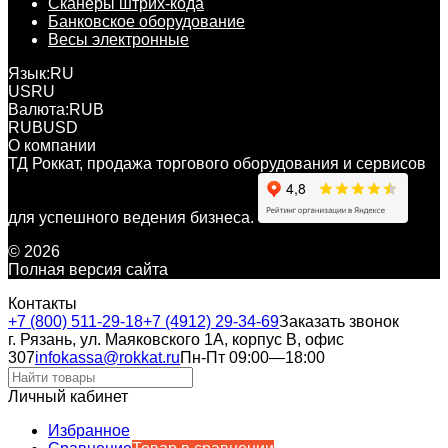
Сканеры штрих-кода
Банковское оборудование
Весы электронные
Язык:
RU
US
RU
Валюта:
RUB
RUB
USD
О компании
ТД Роккат, продажа торгового оборудования и сервисов
для успешного ведения бизнеса.
© 2026
Полная версия сайта
Контакты
+7 (800) 511-29-18
+7 (4912) 29-34-69
Заказать звонок
г. Рязань, ул. Маяковского 1А, корпус B, офис
307
infokassa@rokkat.ru
Пн-Пт 09:00—18:00
Личный кабинет
Избранное