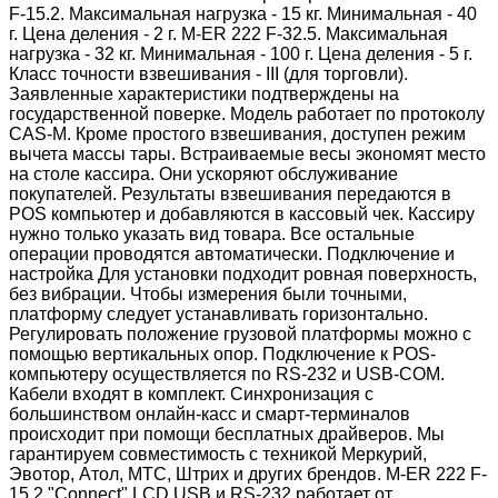
F-15.2. Максимальная нагрузка - 15 кг. Минимальная - 40
г. Цена деления - 2 г. M-ER 222 F-32.5. Максимальная
нагрузка - 32 кг. Минимальная - 100 г. Цена деления - 5 г.
Класс точности взвешивания - III (для торговли).
Заявленные характеристики подтверждены на
государственной поверке. Модель работает по протоколу
CAS-M. Кроме простого взвешивания, доступен режим
вычета массы тары. Встраиваемые весы экономят место
на столе кассира. Они ускоряют обслуживание
покупателей. Результаты взвешивания передаются в
POS компьютер и добавляются в кассовый чек. Кассиру
нужно только указать вид товара. Все остальные
операции проводятся автоматически. Подключение и
настройка Для установки подходит ровная поверхность,
без вибрации. Чтобы измерения были точными,
платформу следует устанавливать горизонтально.
Регулировать положение грузовой платформы можно с
помощью вертикальных опор. Подключение к POS-
компьютеру осуществляется по RS-232 и USB-COM.
Кабели входят в комплект. Синхронизация с
большинством онлайн-касс и смарт-терминалов
происходит при помощи бесплатных драйверов. Мы
гарантируем совместимость с техникой Меркурий,
Эвотор, Атол, МТС, Штрих и других брендов. M-ER 222 F-
15.2 "Connect" LCD USB и RS-232 работает от