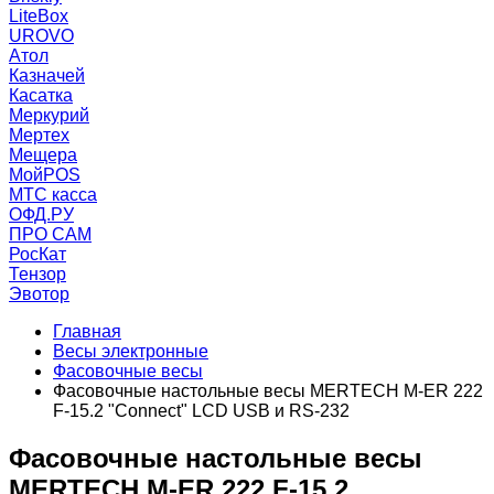
LiteBox
UROVO
Атол
Казначей
Касатка
Меркурий
Мертех
Мещера
МойPOS
МТС касса
ОФД.РУ
ПРО САМ
РосКат
Тензор
Эвотор
Главная
Весы электронные
Фасовочные весы
Фасовочные настольные весы MERTECH M-ER 222
F-15.2 "Connect" LCD USB и RS-232
Фасовочные настольные весы
MERTECH M-ER 222 F-15.2