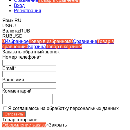
Сравнение
Товар в сравнении
Вход
Регистрация
Язык:
RU
US
RU
Валюта:
RUB
RUB
USD
0
Избранное
Товар в избранном
0
Сравнение
Товар в
сравнении
0
Корзина
Товар в корзине!
Заказать обратный звонок
Номер телефона*
Email*
Ваше имя
Комментарий
Я соглашаюсь на обработку персональных данных
Товар в корзине!
Оформление заказа
×
Закрыть