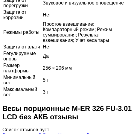
Защита от
Звуковое и визуальное оповещение
перегрузки
Защита от
Нет
коррозии
Простое взвешивание;
Компараторный режим; Режим
Режимы работы
суммирования; Результат
взвешивания; Учет веса тары
Защита от влаги
Нет
Регулируемые
Да
опоры
Размер
256 × 206 мм
платформы
Минимальный
5 г
вес
Максимальный
3 г
вес
Весы порционные M-ER 326 FU-3.01
LCD без АКБ отзывы
Список отзывов пуст