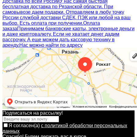
Доставка по всей России
У нас самая быстрая
бесплатная доставка по Рязанской области. При
самовывозе даем подарки. Отправляем в любу точку
России службой доставки СДЕК, ПЭК или любой на ваш
выбор. Есть оплата при получении.
Оплата
заказа
Принимаем банковские карты, электронные деньги
и даже криптовалюту. Если не хватает денег дадим
рассрочку. А еще можем дать кассовую технику в
аренду.
Нас можно найти по адресу
Подписаться на рассылкy!
Я согласен(a)
с политикой обработки персональных
данных
Спасибо! Будем держать вас в курсе.