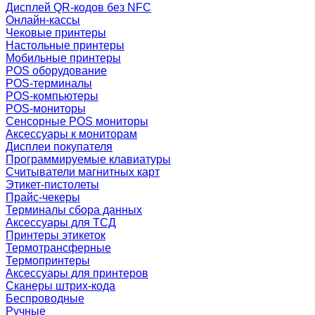
Дисплей QR-кодов без NFC
Онлайн-кассы
Чековые принтеры
Настольные принтеры
Мобильные принтеры
POS оборудование
POS-терминалы
POS-компьютеры
POS-мониторы
Сенсорные POS мониторы
Аксессуары к мониторам
Дисплеи покупателя
Программируемые клавиатуры
Считыватели магнитных карт
Этикет-пистолеты
Прайс-чекеры
Терминалы сбора данных
Аксессуары для ТСД
Принтеры этикеток
Термотрансферные
Термопринтеры
Аксессуары для принтеров
Сканеры штрих-кода
Беспроводные
Ручные