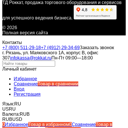
ТД Роккат, продажа торгового оборудования и сервисов
для успешного ведения бизнеса.
© 2026
Полная версия сайта
Контакты
+7 (800) 511-29-18
+7 (4912) 29-34-69
Заказать звонок
г. Рязань, ул. Маяковского 1А, корпус B, офис
307
infokassa@rokkat.ru
Пн-Пт 09:00—18:00
Личный кабинет
Избранное
Сравнение
Товар в сравнении
Вход
Регистрация
Язык:
RU
US
RU
Валюта:
RUB
RUB
USD
0
Избранное
Товар в избранном
0
Сравнение
Товар в