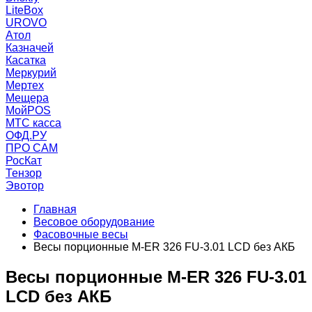
LiteBox
UROVO
Атол
Казначей
Касатка
Меркурий
Мертех
Мещера
МойPOS
МТС касса
ОФД.РУ
ПРО САМ
РосКат
Тензор
Эвотор
Главная
Весовое оборудование
Фасовочные весы
Весы порционные M-ER 326 FU-3.01 LCD без АКБ
Весы порционные M-ER 326 FU-3.01
LCD без АКБ