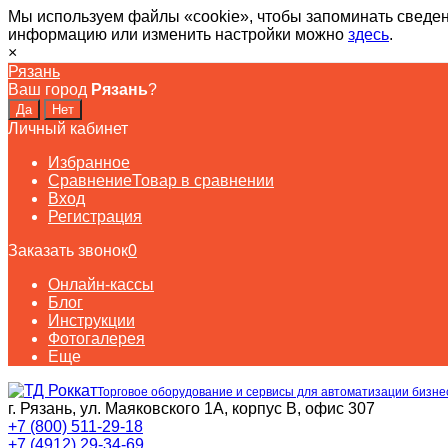
Мы используем файлы «cookie», чтобы запоминать сведен
информацию или изменить настройки можно
здесь
.
×
Рязань
Ваш город
Рязань
?
Личный кабинет
Избранное
Сравнение
Товар в сравнении
Вход
Регистрация
Заказать звонок
0
Онлайн-кассы
Блог
Инструкции
Фотогалерея
Еще
Торговое оборудование и сервисы для автоматизации бизне
г. Рязань, ул. Маяковского 1А, корпус B, офис 307
+7 (800) 511-29-18
+7 (4912) 29-34-69